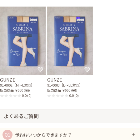
GUNZE
GUNZE
91-0002［M〜L対応］
91-0003［L〜LL対応］
販売商品
￥660
販売商品
￥660
(税込)
(税込)
0.0
(0)
0.0
(0)
よくあるご質問
予約はいつからできますか？