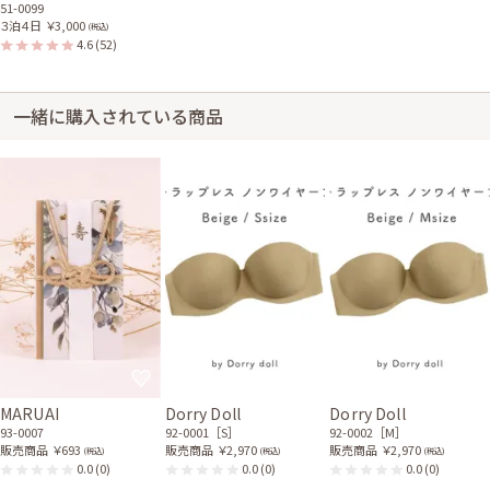
51-0099
３泊４日
￥3,000
(税込)
4.6
(52)
一緒に購入されている商品
MARUAI
Dorry Doll
Dorry Doll
93-0007
92-0001［S］
92-0002［M］
販売商品
￥693
販売商品
￥2,970
販売商品
￥2,970
(税込)
(税込)
(税込)
0.0
(0)
0.0
(0)
0.0
(0)