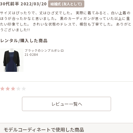
30代前半
2022/03/20
結婚式 (友人として)
サイズはぴったりで、丈はひざ丈でした。 実際に着てみると、白い上着の
ほうが合ったかなと思いました。 黒のカーディガンが思っていた以上に重
たい印象でした。 きれいな状態のドレスで、梱包も丁寧でした。 ありがと
うございました!!
レンタル/購入した商品
ブラックのシンプルボレロ
21-0284
身長155cm【Mサイズ(Sサイズよりの)】 (バスト：C70)
30代後半
2021/04/24
レビュー一覧へ
結婚式 (友人として)
サイズはぴったりで、丈はひざ丈でした。 色味、質感などはとても良かっ
たです。 リボンをきれいに見せるのが少し難しかったです。
モデルコーディネートで使用した商品