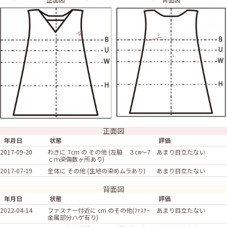
正面図
年月日
状態
評価
2017-09-20
わきに 7cm の その他 (左脇 ３㎝～7
あまり目立たない
ｃｍ染傷数ヶ所あり)
2017-07-19
全体に その他 (生地の染めムラあり)
あまり目立たない
背面図
年月日
状態
評価
2022-04-14
ファスナー付近に cm のその他(ﾌｧｽﾅｰ
あまり目立たない
金属部分ハゲ有り)