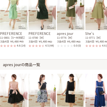
PREFERENCE
PREFERENCE
apres jour
She’s
11-0801［S〜M対応］
11-0780［M］
11-0776［M］
11-0771［M］
３泊４日
￥6,480
３泊４日
￥6,480
３泊４日
￥6,480
３泊４日
￥6,480
(税込)
(税込)
(税込)
(税
4.6
(14)
4.5
(44)
0.0
(0)
4.6
apres jourの商品一覧