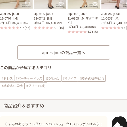
apres jour
apres jour
apres jour
apres jour
11-0707［M］
11-0742［M］
11-0805［M,マタニテ
11-0637［M］
ィ］
３泊４日
￥6,480
３泊４日
￥6,480
３泊４日
￥6,480
(税込)
(税込)
(税
３泊４日
￥6,480
4.7
(35)
4.7
(10)
4.6
(税込)
4.7
(15)
apres jourの商品一覧へ
この商品が所属するカテゴリ
#ドレス
#パーティードレス
#30代向け
#Mサイズ
#結婚式/お呼ばれ
#結婚式/二次会
#グリーン(緑)
商品紹介＆おすすめ
くすみのあるライトグリーンのドレス。ウエストリボンはふちに