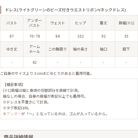
ドレス(ライトグリーンのビーズ付きウエストリボンVネックドレス)
アンダー
バスト
ウェスト
ヒップ
着丈
肩幅(※1)
バスト
87
70~78
84
102
92
35
アーム
ゆき丈
二の腕周り
袖の長さ
袖口
股下
ホール
-
42
-
-
-
-
ご自身のサイズより３cmほどゆとりがあると着用可能。
【補足事項】
(※1)肩幅は袖と身頃の切替部分を直線で計測。
袖なしの場合、自身の肩幅が表記以上でも着用可。
※ドレスを平置きにて計測。
※タグ表記はM。
※
アンダー
が「～」となっているのは、ゴムが入っているから。
商品詳細情報