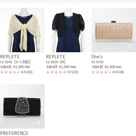
身長162cm【Mサイズ】 (バスト：D65)
20代後半
2021/04/10
結婚式 (友人として)
サイズはぴったりで、丈はひざ丈でした。 手書きのメッセージ、とても嬉
しかったです! ありがとうございました。 また機会があれば利用したいと
思います。
REPLETE
REPLETE
She’s
21-0243［S〜L対応］
21-0220［M］
51-0103
３泊４日
￥1,990
３泊４日
￥1,990
３泊４日
￥3,000
(税込)
(税込)
(税込)
4.5
(43)
4.7
(23)
4.4
(18)
PREFERENCE