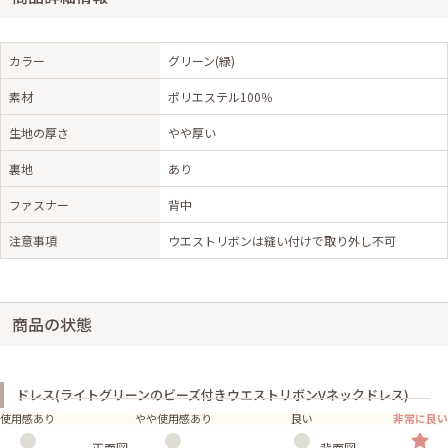
カラー
グリーン(緑)
素材
ポリエステル100％
生地の厚さ
やや厚い
裏地
あり
ファスナー
背中
注意事項
ウエストリボンは縫い付けで取り外し不可
商品の状態
ドレス(ライトグリーンのビーズ付きウエストリボンVネックドレス)
使用感あり
やや使用感あり
良い
非常に良い
正面図
背面図