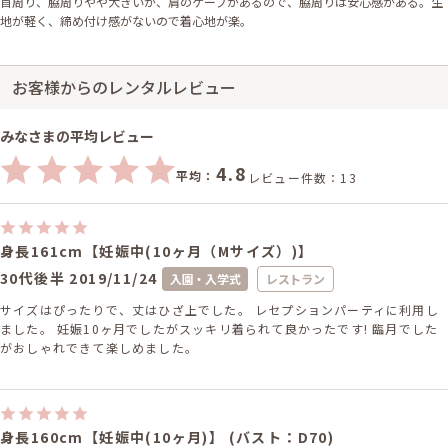
首周り、脇周りやや大きいが、肩のケープがあるので、脇周りは安心感がある。生
地が軽く、締め付け感がないので着心地が楽。
お客様からのレンタルレビュー
みなさまの平均レビュー
4.8
平均：
レビュー件数：13
身長161cm【妊娠中(10ヶ月（Mサイズ）)】
30代後半
2019/11/24
入園・入学式
レストラン
サイズはぴったりで、丈はひざ上でした。 レセプションパーティに利用し
ました。 妊娠10ヶ月でしたがスッキリ着られて良かったです! 臨月でした
がおしゃれできて楽しめました。
身長160cm【妊娠中(10ヶ月)】 (バスト：D70)