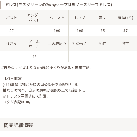
ドレス(モスグリーンの2wayケープ付きノースリーブドレス)
アンダー
バスト
ウェスト
ヒップ
着丈
肩幅(※1)
バスト
87
-
100
108
95
37
アーム
ゆき丈
二の腕周り
袖の長さ
袖口
股下
ホール
-
42
-
-
-
-
ご自身のサイズより３cmほどゆとりがあると着用可能。
【補足事項】
(※1)肩幅は袖と身頃の切替部分を直線で計測。
袖なしの場合、自身の肩幅が表記以上でも着用可。
※ドレスを平置きにて計測。
※タグ表記は38。
商品詳細情報