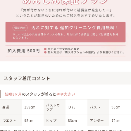
スタッフ着用コメント
妊娠8ヶ月
のスタッフが着ると
やや大きい
バストカ
身長
158cm
Ｄ75
バスト
90cm
ップ
ウエスト
98cm
ヒップ
83cm
アンダー
72cm