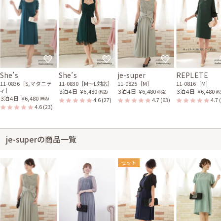
She’s
She’s
je-super
REPLETE
11-0836［S,マタニテ
11-0830［M〜L対応］
11-0825［M］
11-0816［M］
ィ］
３泊４日
￥6,480
３泊４日
￥6,480
３泊４日
￥6,480
(税込)
(税込)
(税
３泊４日
￥6,480
4.6
(27)
4.7
(63)
4.7
(税込)
4.6
(23)
je-superの商品一覧
セット