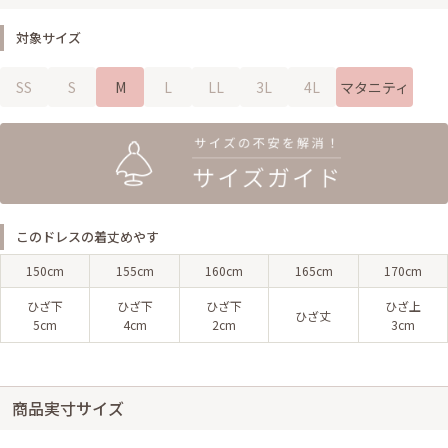
対象サイズ
SS
S
M
L
LL
3L
4L
マタニティ
このドレスの着丈めやす
150cm
155cm
160cm
165cm
170cm
ひざ下
ひざ下
ひざ下
ひざ上
ひざ丈
5cm
4cm
2cm
3cm
商品実寸サイズ