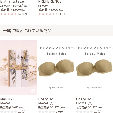
Brilliantstage
PREFERENCE
21-0087［SS〜LL対応］
51-0097
ゴールドのフリンジストー
ベージュのパールとビジュ
３泊４日
￥1,990
３泊４日
￥3,000
ル
ー付きバッグ
(税込)
(税込)
21-0255
51-0105
4.2
(82)
4.4
(18)
一緒に購入されている商品
MARUAI
Dorry Doll
Dorry Doll
93-0007
92-0001［S］
92-0002［M］
販売商品
￥693
販売商品
￥2,970
販売商品
￥2,970
(税込)
(税込)
(税込)
0.0
(0)
0.0
(0)
0.0
(0)