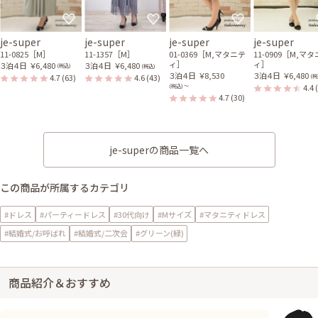
je-super
je-super
je-super
je-super
11-0825［M］
11-1357［M］
01-0369［M,マタニテ
11-0909［M,マ
ィ］
ィ］
３泊４日
￥6,480
３泊４日
￥6,480
(税込)
(税込)
３泊４日
￥8,530
３泊４日
￥6,480
4.7
(63)
4.6
(43)
(税
4.4
(税込) 〜
4.7
(30)
je-superの商品一覧へ
この商品が所属するカテゴリ
#ドレス
#パーティードレス
#30代向け
#Mサイズ
#マタニティドレス
#結婚式/お呼ばれ
#結婚式/二次会
#グリーン(緑)
商品紹介＆おすすめ