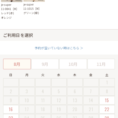
je-super
je-super
11-1015［M］
11-0841［M］
グリーン(緑)
レッド(赤)
オレンジ
ご利用日を選択
予約が空いていない時はこちら ＞
8月
9月
10月
11月
日
月
火
水
木
金
土
1
2
3
4
5
6
7
8
9
10
11
12
13
14
15
16
17
18
19
20
21
22