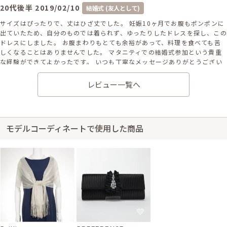
20代後半
2019/02/10
結婚式 (友人として)
サイズはぴったりで、丈はひざ丈でした。 妊娠10ヶ月でお腹もポンポンに
出ていたため、自分のものでは着られず、ゆったりしたドレスを探し、この
ドレスにしました。 お腹まわりもとても余裕があって、料理を食べても苦
しくなることはありませんでした。 マタニティでの結婚式参加という貴重
な経験ができてよかったです。 いつも丁寧なメッセージありがとうござい
ます! 読むの楽しみにしています＾-＾ マタニティ用のドレスステキなのが
あって良かったです。 また利用する機会がありましたら、利用させていた
レビュー一覧へ
だきます♡
モデルコーディネートで使用した商品
身長166cm【妊娠中(7ヶ月(Mサイズ))】 (バスト：C70)
20代後半
2019/01/13
結婚式 (友人として)
サイズはぴったりで、丈はひざ上でした。 生地もしっかりした質の良いも
のが届き、大満足です。 妊娠27週での着用でしたが、ドレスはきつくなく
ぴったりでした。 個人差があると思いますが、私の場合はひざ上2cmくら
いになりました。 袋から出した時、しわ1つなく、とても丁寧に包装されて
いてうれしかったです。 返却方法も写真つきでわかりやすいです。
レンタル/購入した商品