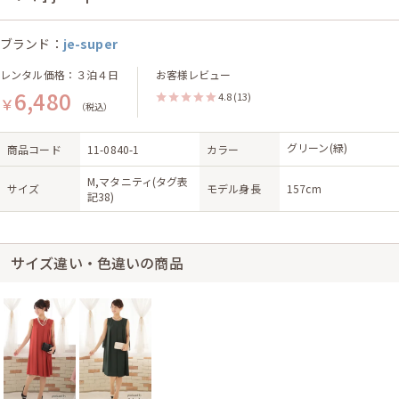
ブランド：
je-super
レンタル価格：３泊４日
お客様レビュー
6,480
4.8
(13)
￥
（税込）
グリーン(緑)
商品コード
11-0840-1
カラー
M,マタニティ(タグ表
サイズ
モデル身長
157cm
記38)
サイズ違い・色違いの商品