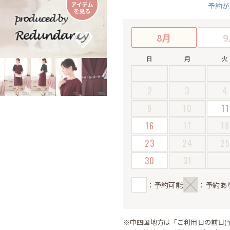
予約が
8月
9
日
月
火
2
3
4
9
10
11
16
17
18
23
24
2
30
31
：予約可能
：予約あ
※中四国地方は「ご利用日の前日(