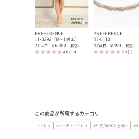
PREFERENCE
PREFERENCE
11-0393［M〜L対応］
81-0110
￥6,480
￥490
３泊４日
３泊４日
(税込)
(税込)
4.6
(38)
5.0
(1)
この商品が所属するカテゴリ
#ドレス
#パーティードレス
#50代/60代以上向け
#