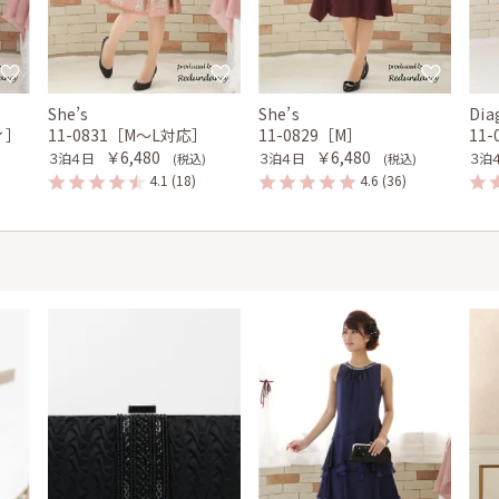
She’s
She’s
Dia
ィ］
11-0831［M〜L対応］
11-0829［M］
11
￥6,480
￥6,480
３泊４日
３泊４日
３泊
(税込)
(税込)
4.1
(18)
4.6
(36)