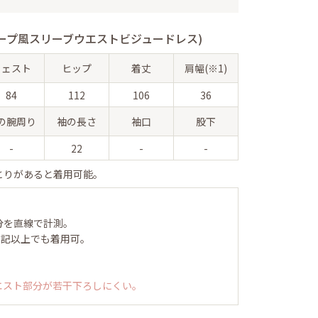
ープ風スリーブウエストビジュードレス)
ウェスト
ヒップ
着丈
肩幅(※1)
84
112
106
36
の腕周り
袖の長さ
袖口
股下
-
22
-
-
とりがあると着用可能。
分を直線で計測。
表記以上でも着用可。
エスト部分が若干下ろしにくい。