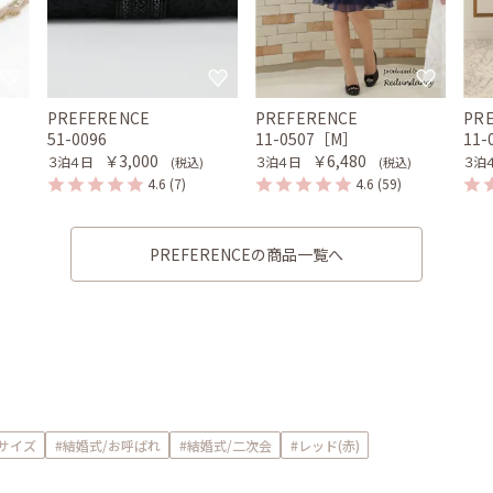
PREFERENCE
PREFERENCE
PR
51-0096
11-0507［M］
11
￥3,000
￥6,480
３泊４日
３泊４日
３泊
(税込)
(税込)
4.6
(7)
4.6
(59)
PREFERENCEの商品一覧へ
Mサイズ
#結婚式/お呼ばれ
#結婚式/二次会
#レッド(赤)