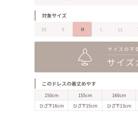
対象サイズ
SS
S
M
L
LL
このドレスの着丈めやす
150cm
155cm
160cm
ひざ下
16cm
ひざ下
15cm
ひざ下
13cm