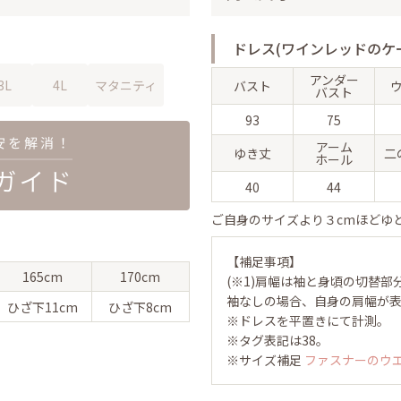
ドレス(ワインレッドのケ
アンダー
3L
4L
マタニティ
バスト
バスト
93
75
アーム
ゆき丈
二
ホール
40
44
ご自身のサイズより３cmほどゆ
【補足事項】
165cm
170cm
(※1)肩幅は袖と身頃の切替部
袖なしの場合、自身の肩幅が
ひざ下
11cm
ひざ下
8cm
※ドレスを平置きにて計測。
※タグ表記は38。
※サイズ補足
ファスナーのウ