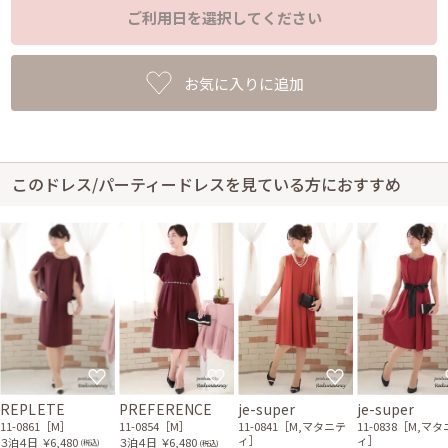
ご利用日を選択してください
お気に入りに追加
このドレス/パーティードレスを見ている方におすすめ
REPLETE
PREFERENCE
je-super
je-super
11-0861［M］
11-0854［M］
11-0841［M,マタニテ
11-0838［M,マ
ィ］
ィ］
３泊４日
￥6,480
３泊４日
￥6,480
(税込)
(税込)