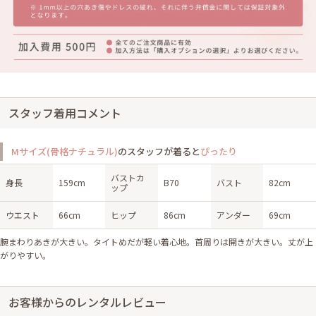
スタッフ着用コメント
Mサイズ(骨格ナチュラル)
のスタッフが着ると
ぴったり
バストカ
身長
159cm
B70
バスト
82cm
ップ
ウエスト
66cm
ヒップ
86cm
アンダー
69cm
腕まわりあきが大きい。タイトめだが軽い着心地。首周りは開きが大きい。丈が上
がりやすい。
お客様からのレンタルレビュー