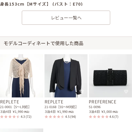
身長153cm【Mサイズ】 (バスト：E70)
30代後半
2019/08/18
結婚式 (友人として)
レビュー一覧へ
サイズはぴったりで、丈はひざ丈でした。 思っていたより、ドレープが上
品で、肩の飾りが繊細な感じでステキでした。 試着の時にタンクトップを
下に着たら、すそが後ろから分かる感じだったのでインナーは気を付けた
方がいいなと思いました。 今回最初のメールの登録アドレスで、メールが
モデルコーディネートで使用した商品
受け取れなくて、サポートにお世話になりました。 ありがとうございま
す。 注文完了のWebページに注文番号が書いてあると、注文確認メールを
送る時に助かるなと思いました。
身長153cm【Sサイズ】 (バスト：D65)
20代後半
2019/07/14
結婚式 (友人として)
サイズはぴったりで、丈はひざ丈でした。 HPの写真に一目ぼれして、この
REPLETE
REPLETE
PREFERENCE
ドレスに決めました。 着用すると丈もぴったりでとてもよかったです。
21-0001［S〜L対応］
21-0168［SS〜M対応］
51-0096
３泊４日
￥1,990
３泊４日
￥1,990
３泊４日
￥3,000
(税込)
(税込)
(税込)
レンタル/購入した商品
4.3
(72)
4.5
(94)
4.6
(7)
ゴールドのストール(ホッ
ブラックのフリルビジュー
ク付)
付きバッグ
21-0001
51-0097