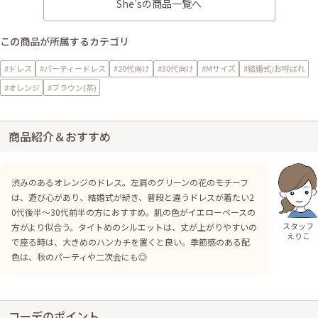
She’sの商品一覧へ
この商品が所属するカテゴリ
#ドレス
#パーティードレス
#20代向け
#30代向け
#Mサイズ
#結婚式/お呼ばれ
#オレンジ
#ブラウン(茶)
商品紹介＆おすすめ
渋みのあるオレンジのドレス。左肩のグリーンの花のモチーフ
は、遊び心があり、結婚式が続き、普段と違うドレスが着たい2
0代後半～30代前半の方におすすめ。肌の色がイエローベースの
スタッフ
方がより似合う。タイトめのシルエットは、丈が上がりやすいの
えりこ
で座る時は、大きめのハンカチを置くと良い。季節感のある配
色は、秋のパーティや二次会にも◎
コーデのポイント