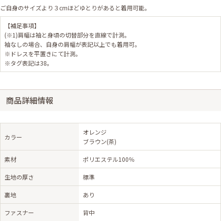
ご自身のサイズより３cmほどゆとりがあると着用可能。
【補足事項】
(※1)肩幅は袖と身頃の切替部分を直線で計測。
袖なしの場合、自身の肩幅が表記以上でも着用可。
※ドレスを平置きにて計測。
※タグ表記は38。
商品詳細情報
オレンジ
カラー
ブラウン(茶)
素材
ポリエステル100％
生地の厚さ
標準
裏地
あり
ファスナー
背中