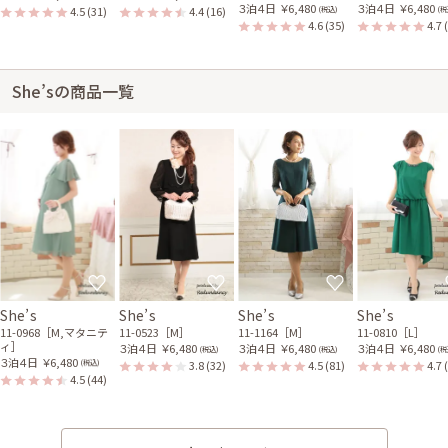
３泊４日
￥6,480
３泊４日
￥6,480
4.5
(31)
4.4
(16)
(税込)
(税
4.6
(35)
4.7
She’sの商品一覧
She’s
She’s
She’s
She’s
11-0968［M,マタニテ
11-0523［M］
11-1164［M］
11-0810［L］
ィ］
３泊４日
￥6,480
３泊４日
￥6,480
３泊４日
￥6,480
(税込)
(税込)
(税
３泊４日
￥6,480
3.8
(32)
4.5
(81)
4.7
(税込)
4.5
(44)