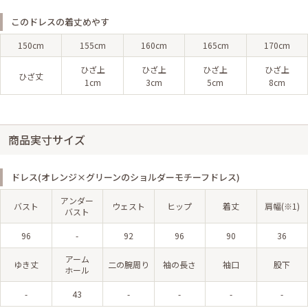
このドレスの着丈めやす
150cm
155cm
160cm
165cm
170cm
ひざ上
ひざ上
ひざ上
ひざ上
ひざ丈
1cm
3cm
5cm
8cm
商品実寸サイズ
ドレス(オレンジ×グリーンのショルダーモチーフドレス)
アンダー
バスト
ウェスト
ヒップ
着丈
肩幅(※1)
バスト
96
-
92
96
90
36
アーム
ゆき丈
二の腕周り
袖の長さ
袖口
股下
ホール
-
43
-
-
-
-