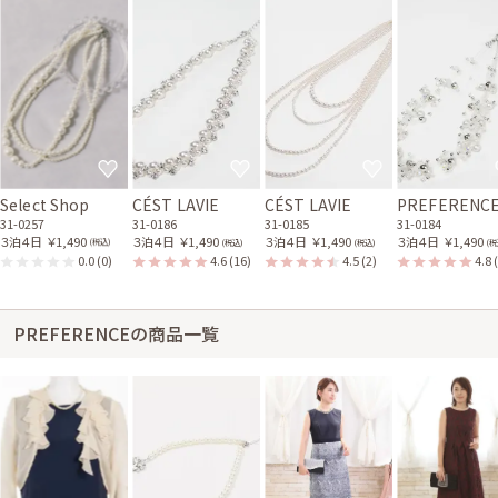
Select Shop
CÉST LAVIE
CÉST LAVIE
PREFERENC
31-0257
31-0186
31-0185
31-0184
３泊４日
￥1,490
３泊４日
￥1,490
３泊４日
￥1,490
３泊４日
￥1,490
(税込)
(税込)
(税込)
(税
0.0
(0)
4.6
(16)
4.5
(2)
4.8
PREFERENCEの商品一覧