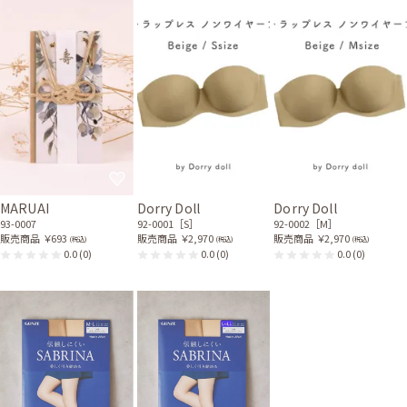
40代前半
2018/03/10
結婚式 (友人として)
イメージと違ったので使いませんでした。
レンタル/購入した商品
ベージュのパールとビジュ
ベージュレースのロングス
ー付きバッグ
トール
51-0105
21-0121
MARUAI
Dorry Doll
Dorry Doll
93-0007
92-0001［S］
92-0002［M］
販売商品
￥693
販売商品
￥2,970
販売商品
￥2,970
(税込)
(税込)
(税込)
0.0
(0)
0.0
(0)
0.0
(0)