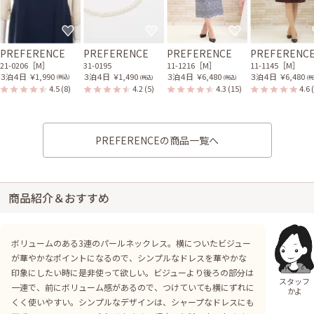
PREFERENCE
PREFERENCE
PREFERENCE
PREFERENC
21-0206［M］
31-0195
11-1216［M］
11-1145［M］
３泊４日
￥1,990
３泊４日
￥1,490
３泊４日
￥6,480
３泊４日
￥6,480
(税込)
(税込)
(税込)
(税
4.5
(8)
4.2
(5)
4.3
(15)
4.6
PREFERENCEの商品一覧へ
商品紹介＆おすすめ
ボリュームのある3連のパールネックレス。横についたビジュー
が華やかなポイントになるので、シンプルなドレスを華やかな
印象にしたい時に是非使って欲しい。ビジューより後ろの部分は
スタッフ
一連で、前にボリューム感があるので、つけていても横にずれに
かよ
くく使いやすい。シンプルなデザインは、シャープなドレスにも