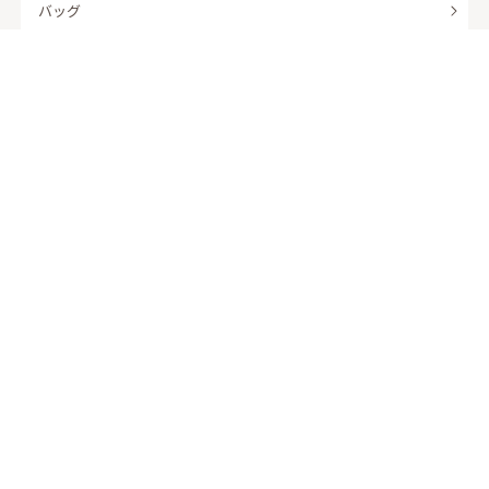
バッグ
羽織
アクセサリー
ふくさ
販売商品
商品を絞り込んで探す
ドレスレンタル ワンピの魔法トップへ