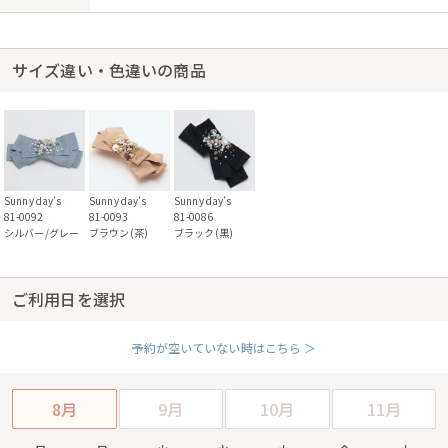
サイズ違い・色違いの商品
Sunny day’s
Sunny day’s
Sunny day’s
81-0092
81-0093
81-0086
シルバー/グレー
ブラウン(茶)
ブラック(黒)
ご利用日を選択
予約が空いていない時はこちら ＞
8月
9月
10月
11月