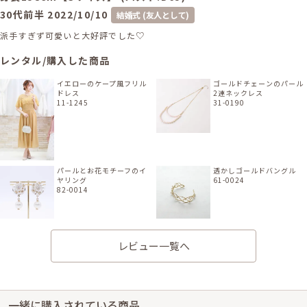
30代前半
2022/10/10
結婚式 (友人として)
派手すぎず可愛いと大好評でした♡
レンタル/購入した商品
イエローのケープ風フリル
ゴールドチェーンのパール
ドレス
2連ネックレス
11-1245
31-0190
パールとお花モチーフのイ
透かしゴールドバングル
ヤリング
61-0024
82-0014
ベージュのシャイニースト
ール
レビュー一覧へ
21-0294
一緒に購入されている商品