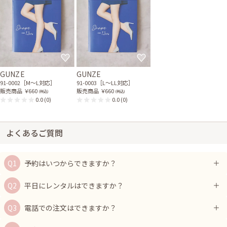
りシャンタンドレス
ール
11-0610
21-0257
ホワイトパールのクリスタ
ホワイトパールのビジュー
ルワイヤーネックレス
付三連ハーフ
31-0184
32-0039
ベージュの胸元フリルボレ
ラインストーンとグレーパ
ロ
ールのバレッタ
21-0007
81-0079
GUNZE
GUNZE
ゴールドとグリーンのパー
91-0002［M〜L対応］
91-0003［L〜LL対応］
ルコーム2個セット
81-0071
販売商品
￥660
販売商品
￥660
(税込)
(税込)
0.0
(0)
0.0
(0)
よくあるご質問
予約はいつからできますか？
平日にレンタルはできますか？
電話での注文はできますか？