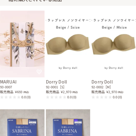
身長148cm【Sサイズ(SSサイズよりの)】
30代前半
2018/07/29
結婚式 (友人として)
薄い黄色のドレス×黒ボレロに合わせて使用したのですが、バレッタの色
がとっても合いました。 かわいくまとまりました。
レンタル/購入した商品
ホワイトビーズ編みこみシ
ョートネックレス
31-0071
MARUAI
Dorry Doll
Dorry Doll
93-0007
92-0001［S］
92-0002［M］
10代
販売商品
￥693
販売商品
￥2,970
販売商品
￥2,970
(税込)
(税込)
(税込)
0.0
(0)
0.0
(0)
0.0
(0)
10代
2018/02/11
結婚式 (友人として)
16才の娘のためにお借りしました。 初めて着飾った娘は大満足でした*^-^
*
レンタル/購入した商品
ブラックのウエスト刺繍入
ゴールドのラメレーススト