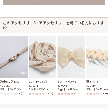
このアクセサリー/ヘアアクセサリーを見ている方におすす
め
Select Shop
Sunny day’s
Sunny day’s
Starmam
41-0031
81-0073
81-0066
81-0036
３泊４日
￥490
３泊４日
￥490
３泊４日
￥490
３泊４日
￥490
(税込)
(税込)
(税込)
(税込)
0.0
(0)
4.5
(2)
5.0
(1)
3.9