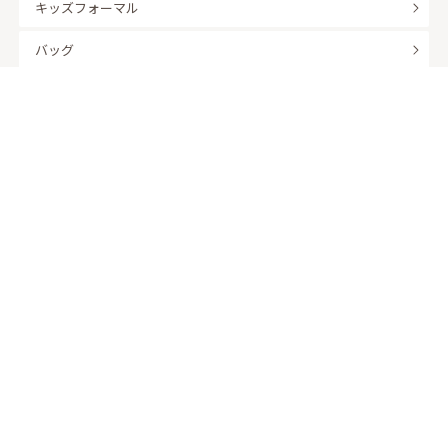
キッズフォーマル
バッグ
羽織
アクセサリー
ふくさ
販売商品
商品を絞り込んで探す
ドレスレンタル ワンピの魔法トップへ