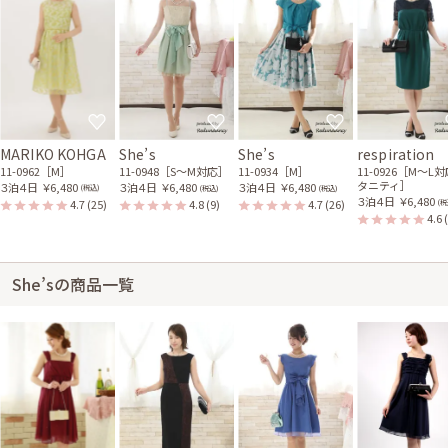
MARIKO KOHGA
She’s
She’s
respiration
11-0962［M］
11-0948［S〜M対応］
11-0934［M］
11-0926［M〜L
タニティ］
３泊４日
￥6,480
３泊４日
￥6,480
３泊４日
￥6,480
(税込)
(税込)
(税込)
３泊４日
￥6,480
4.7
(25)
4.8
(9)
4.7
(26)
(税
4.6
She’sの商品一覧