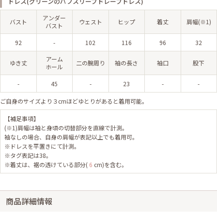
ドレス(グリーンのパフスリーブドレープドレス)
アンダー
バスト
ウェスト
ヒップ
着丈
肩幅(※1)
バスト
92
-
102
116
96
32
アーム
ゆき丈
二の腕周り
袖の長さ
袖口
股下
ホール
-
45
-
23
-
-
ご自身のサイズより３cmほどゆとりがあると着用可能。
【補足事項】
(※1)肩幅は袖と身頃の切替部分を直線で計測。
袖なしの場合、自身の肩幅が表記以上でも着用可。
※ドレスを平置きにて計測。
※タグ表記は38。
※着丈は、裾の透けている部分(
6
cm)を含む。
商品詳細情報