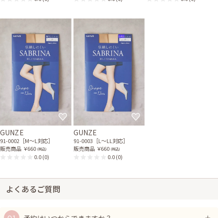
GUNZE
GUNZE
91-0002［M〜L対応］
91-0003［L〜LL対応］
販売商品
￥660
販売商品
￥660
(税込)
(税込)
0.0
(0)
0.0
(0)
よくあるご質問
予約はいつからできますか？