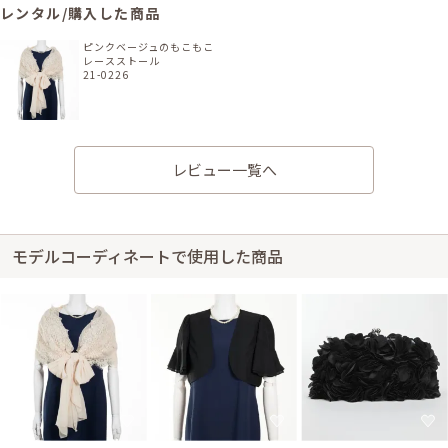
レンタル/購入した商品
ピンクベージュのもこもこ
レースストール
21-0226
レビュー一覧へ
身長162cm【妊娠中(9ヶ月（Mサイズ）)】
20代後半
2021/06/19
結婚式 (友人として)
モデルコーディネートで使用した商品
サイズはやや小さく、丈はひざ上でした。 デザインはとても可愛かった
が、想像したよりも丈が短めでした。
身長156cm【妊娠中(8ヶ月（Mサイズ）)】 (バスト：E70)
20代後半
2021/06/12
結婚式 (友人として)
サイズはぴったりで、丈はひざ丈でした。 披露宴で使用しました。 色も可
愛くて良かったです。 多少使用感はありましたが、気になりません…。