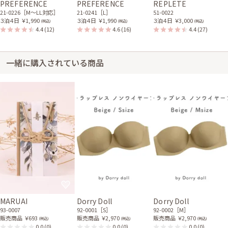
PREFERENCE
PREFERENCE
REPLETE
21-0226［M〜LL対応］
21-0241［L］
51-0022
３泊４日
￥1,990
３泊４日
￥1,990
３泊４日
￥3,000
(税込)
(税込)
(税込)
4.4
(12)
4.6
(16)
4.4
(27)
一緒に購入されている商品
MARUAI
Dorry Doll
Dorry Doll
93-0007
92-0001［S］
92-0002［M］
販売商品
￥693
販売商品
￥2,970
販売商品
￥2,970
(税込)
(税込)
(税込)
0.0
(0)
0.0
(0)
0.0
(0)