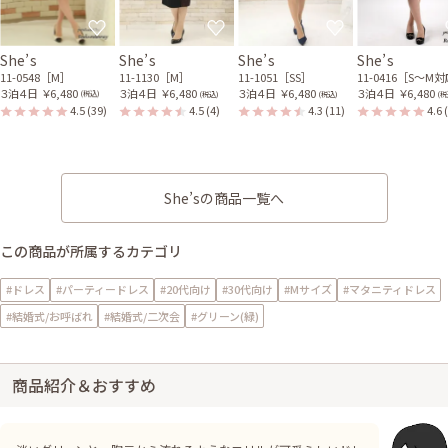
She’s
She’s
She’s
She’s
11-0548［M］
11-1130［M］
11-1051［SS］
11-0416［S〜M
３泊４日
￥6,480
３泊４日
￥6,480
３泊４日
￥6,480
３泊４日
￥6,480
(税込)
(税込)
(税込)
(税
4.5
(39)
4.5
(4)
4.3
(11)
4.6
She’sの商品一覧へ
この商品が所属するカテゴリ
#ドレス
#パーティードレス
#20代向け
#30代向け
#Mサイズ
#マタニティドレス
#結婚式/お呼ばれ
#結婚式/二次会
#グリーン(緑)
商品紹介＆おすすめ