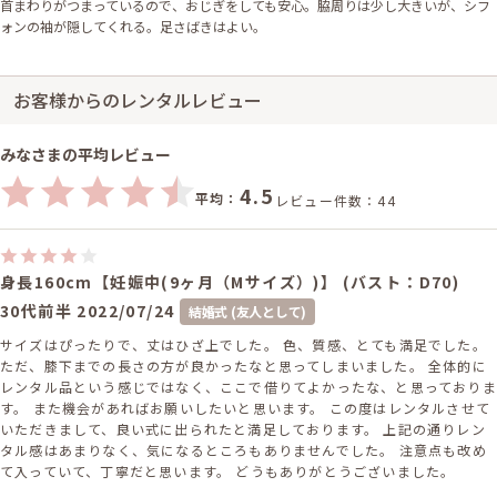
首まわりがつまっているので、おじぎをしても安心。脇周りは少し大きいが、シフ
ォンの袖が隠してくれる。足さばきはよい。
お客様からのレンタルレビュー
みなさまの平均レビュー
4.5
平均：
レビュー件数：44
身長160cm【妊娠中(9ヶ月（Mサイズ）)】 (バスト：D70)
30代前半
2022/07/24
結婚式 (友人として)
サイズはぴったりで、丈はひざ上でした。 色、質感、とても満足でした。
ただ、膝下までの長さの方が良かったなと思ってしまいました。 全体的に
レンタル品という感じではなく、ここで借りてよかったな、と思っておりま
す。 また機会があればお願いしたいと思います。 この度はレンタルさせて
いただきまして、良い式に出られたと満足しております。 上記の通りレン
タル感はあまりなく、気になるところもありませんでした。 注意点も改め
て入っていて、丁寧だと思います。 どうもありがとうございました。