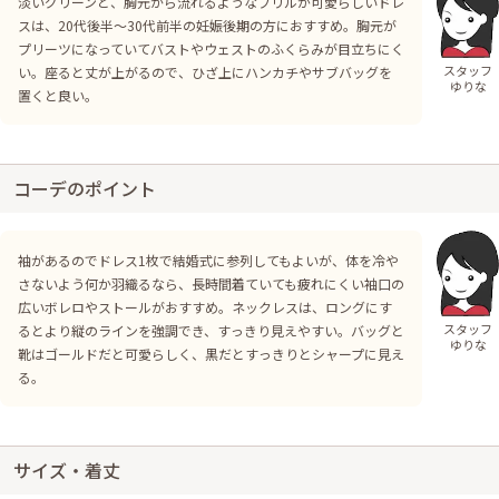
淡いグリーンと、胸元から流れるようなフリルが可愛らしいドレ
スは、20代後半～30代前半の妊娠後期の方におすすめ。胸元が
プリーツになっていてバストやウェストのふくらみが目立ちにく
スタッフ
い。座ると丈が上がるので、ひざ上にハンカチやサブバッグを
ゆりな
置くと良い。
コーデのポイント
袖があるのでドレス1枚で結婚式に参列してもよいが、体を冷や
さないよう何か羽織るなら、長時間着ていても疲れにくい袖口の
広いボレロやストールがおすすめ。ネックレスは、ロングにす
スタッフ
るとより縦のラインを強調でき、すっきり見えやすい。バッグと
ゆりな
靴はゴールドだと可愛らしく、黒だとすっきりとシャープに見え
る。
サイズ・着丈