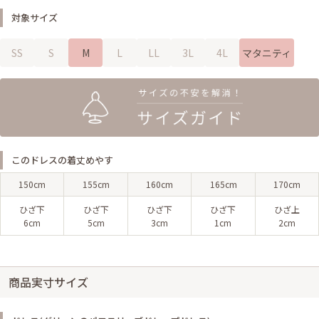
対象サイズ
SS
S
M
L
LL
3L
4L
マタニティ
このドレスの着丈めやす
150cm
155cm
160cm
165cm
170cm
ひざ下
ひざ下
ひざ下
ひざ下
ひざ上
6cm
5cm
3cm
1cm
2cm
商品実寸サイズ