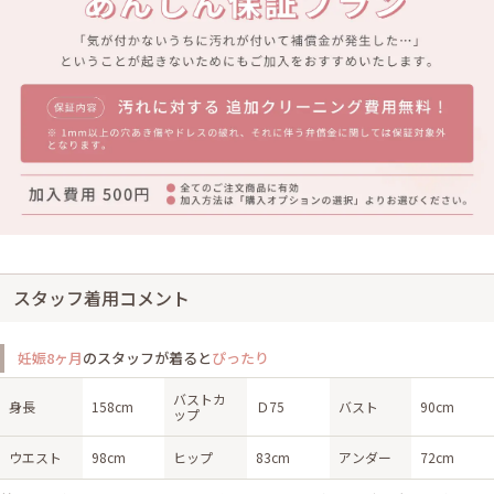
スタッフ着用コメント
妊娠8ヶ月
のスタッフが着ると
ぴったり
バストカ
身長
158cm
Ｄ75
バスト
90cm
ップ
ウエスト
98cm
ヒップ
83cm
アンダー
72cm