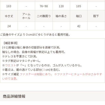
103
-
76~98
120
105
-
アーム
ゆき丈
二の腕周り
袖の長さ
袖口
股下
ホール
24
-
-
-
42
-
ご自身のサイズより３cmほどゆとりがあると着用可能。
【補足事項】
(※1)肩幅は袖と身頃の切替部分を直線で計測。
袖なしの場合、自身の肩幅が表記以上でも着用可。
※ドレスを平置きにて計測。
※タグ表記はマタニティM〜L。
※
ウエスト
が「～」となっているのは、ゴムが入っているから。
※着丈は、裾の透けている部分(
3
cm)を含む。
※サイズ補足
ファスナーは両脇にあり。 ※ファスナーにチュールがはさみやす
いので注意。
商品詳細情報