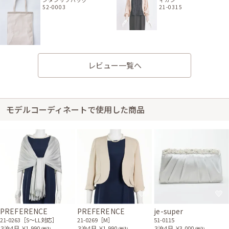
52-0003
21-0315
レビュー一覧へ
身長172cm【Mサイズ】 (バスト：F70)
20代後半
2022/05/29
結婚式 (友人として)
モデルコーディネートで使用した商品
サイズはやや大きく、丈はひざ丈でした。
身長167cm【妊娠中(6ヶ月（Lサイズ）)】
30代前半
2022/05/08
結婚式 (友人として)
サイズはぴったりで、丈はひざ丈でした。 バスト周りが少し浮いてしまい
ましたが、デザインや丈など含めて全体的には満足でした! いつもご丁寧な
PREFERENCE
PREFERENCE
je-super
サービスをありがとうございます。
21-0263［S〜LL対応］
21-0269［M］
51-0115
３泊４日
￥1,990
３泊４日
￥1,990
３泊４日
￥3,000
(税込)
(税込)
(税込)