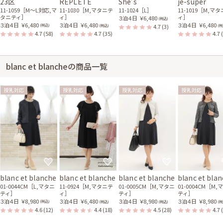
23区
REPLETE
She’s
je-super
11-1059［M〜L対応,マ
11-1030［M,マタニテ
11-1024［L］
11-1019［M,マ
タニティ］
ィ］
ィ］
３泊４日
￥6,480
(税込)
３泊４日
￥6,480
３泊４日
￥6,480
３泊４日
￥6,480
4.7
(3)
(税込)
(税込)
(税
4.7
(58)
4.7
(35)
4.7
blanc et blancheの商品一覧
授乳対応
授乳対応
授乳対応
授乳対応
blanc et blanche
blanc et blanche
blanc et blanche
blanc et bla
01-0044CM［L,マタニ
11-0924［M,マタニテ
01-0005CM［M,マタニ
01-0004CM［M,
ティ］
ィ］
ティ］
ティ］
３泊４日
￥8,980
３泊４日
￥6,480
３泊４日
￥8,980
３泊４日
￥8,980
(税込)
(税込)
(税込)
(税
4.6
(12)
4.4
(18)
4.5
(28)
4.7