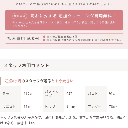
スタッフ着用コメント
妊娠8ヶ月
のスタッフが着ると
やや大きい
バストカ
身長
162cm
C75
バスト
91cm
ップ
ウエスト
88cm
ヒップ
91cm
アンダー
76cm
トップス部分がぶかぶかで、屈むと胸元が見える。脇下から下着が見える。締め付
けはなく、歩きやすい。