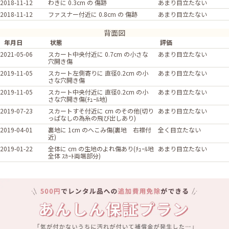
2018-11-12
わきに 0.3cm の 傷跡
あまり目立たない
2018-11-12
ファスナー付近に 0.8cm の 傷跡
あまり目立たない
背面図
年月日
状態
評価
2021-05-06
スカート中央付近に 0.7cm の小さな
あまり目立たない
穴開き傷
2019-11-05
スカート左側寄りに 直径0.2cm の小
あまり目立たない
さな穴開き傷
2019-11-05
スカート中央付近に 直径0.2cm の小
あまり目立たない
さな穴開き傷(ﾁｭｰﾙ地)
2019-07-23
スカートすそ付近に cm のその他(切り
あまり目立たない
っぱなしの為糸の飛び出しあり)
2019-04-01
裏地に 1cm のへこみ傷(裏地 右襟付
全く目立たない
近)
2019-01-22
全体に cm の生地のよれ傷あり(ﾁｭｰﾙ地
あまり目立たない
全体 ｽｶｰﾄ両端部分)