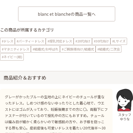
blanc et blancheの商品一覧へ
この商品が所属するカテゴリ
#ドレス
#パーティードレス
#授乳対応ドレス
#20代向け
#30代向け
#Lサイズ
#マタニティドレス
#結婚式/お呼ばれ
#ご親族様向け/結婚式
#結婚式/二次会
#ネイビー(紺)
商品紹介＆おすすめ
グレーがかったブルーの生地の上にネイビーのチュールが重な
ったドレス。しめつけ感のないゆったりとした着心地で、ウエ
ストにはゴムが入っており、妊娠後期までの方に〇。両脇下にフ
スタッフ
ァスナーが付いているので授乳中の方にもおすすめ。チュール
ゆりな
は編み目が細かく柔らかいので敏感肌の方や、お子様を抱っこ
する際も安心。産前産後も可愛いドレスを着たい20代後半～30