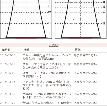
正面図
年月日
状態
評価
2019-07-29
スカート中央付近に 0.5cmcm の へこ
あまり目立たない
み傷 (ｽｶｰﾄ中央下部2cm)
2019-07-23
スカートすそ付近に その他 (切りっぱ
あまり目立たない
なしの為糸の飛び出しあり)
2019-06-03
スカートすそ付近に 2cm の 横の糸つ
あまり目立たない
れ (左端2ｃｍ)
2019-04-16
ファスナー付近に 2cm の 傷跡 (右脇
あまり目立たない
ファスナー付近 引っかけた傷数カ所
あり)
2019-03-19
付属品に 5.2cm の 横の糸つれ (ウエス
あまり目立たない
トリボンに5.2ｃｍの糸つれあり)
2019-01-22
全体に 生地のよれ傷あり (ﾁｭｰﾙ地部分)
あまり目立たない