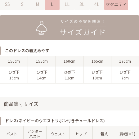
SS
S
M
L
LL
3L
4L
マタニティ
このドレスの着丈めやす
150cm
155cm
160cm
165cm
170cm
ひざ下
ひざ下
ひざ下
ひざ下
ひざ下
15cm
14cm
12cm
10cm
7cm
商品実寸サイズ
ドレス(ネイビーのウエストリボン付きチュールドレス)
アンダー
バスト
ウェスト
ヒップ
着丈
肩幅(※1)
バスト