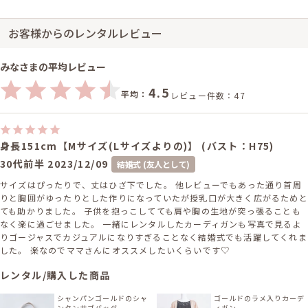
お客様からのレンタルレビュー
みなさまの平均レビュー
4.5
平均：
レビュー件数：47
身長151cm【Mサイズ(Lサイズよりの)】 (バスト：H75)
30代前半
2023/12/09
結婚式 (友人として)
サイズはぴったりで、丈はひざ下でした。 他レビューでもあった通り首周
りと胸囲がゆったりとした作りになっていたが授乳口が大きく広がるためと
ても助かりました。 子供を抱っこしてても肩や胸の生地が突っ張ることも
なく楽に過ごせました。 一緒にレンタルしたカーディガンも写真で見るよ
りゴージャスでカジュアルになりすぎることなく結婚式でも活躍してくれま
した。 楽なのでママさんにオススメしたいくらいです♡
レンタル/購入した商品
シャンパンゴールドのシャ
ゴールドのラメ入りカーデ
ンタンサブバッグ
ィガン