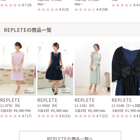
4.7
(9)
4.4
(税込) 〜
(税込) 〜
4.6
(5)
4.4
(59)
REPLETEの商品一覧
REPLETE
REPLETE
REPLETE
REPLETE
11-0792［M］
11-0660［M］
11-1381［M］
21-0186［S〜L
３泊４日
￥6,480
３泊４日
￥6,480
３泊４日
￥6,480
３泊４日
￥1,990
(税込)
(税込)
(税込)
(税
4.7
(7)
4.6
(51)
4.7
(21)
4.4
REPLETEの商品一覧へ