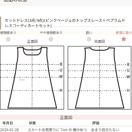
セットドレス(3点/4点)(ピンクベージュのトップスレース×ペプラムド
レスコーディネートセット)
使用感あり
やや使用感あり
良い
非常に良い
正面図
背面図
正面図
年月日
状態
評価
2020-01-28
スカート右側寄りに 7cm の 横の糸つ
あまり目立たない