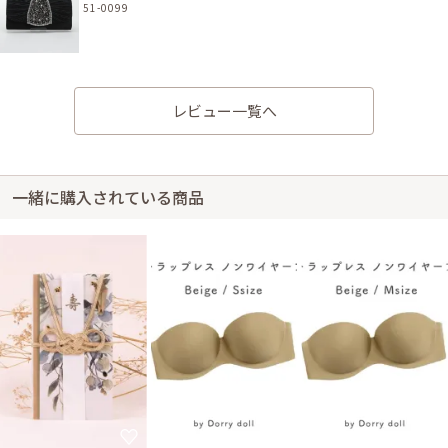
51-0099
レビュー一覧へ
身長161cm【Mサイズ】
30代後半
2023/05/13
結婚式 (友人として)
サイズはぴったりで、丈はひざ下でした。 クリーニングしなくてもよく、
一緒に購入されている商品
便利でした。 商品も綺麗でした。
レンタル/購入した商品
ブラックの前下がり長袖ジ
ホワイトパールのスタンダ
ャケット
ードネックレス
21-0168
32-0032
ブラックのパールとビジュ
ー付きバッグ
51-0099
身長156cm【Mサイズ】 (バスト：A70)