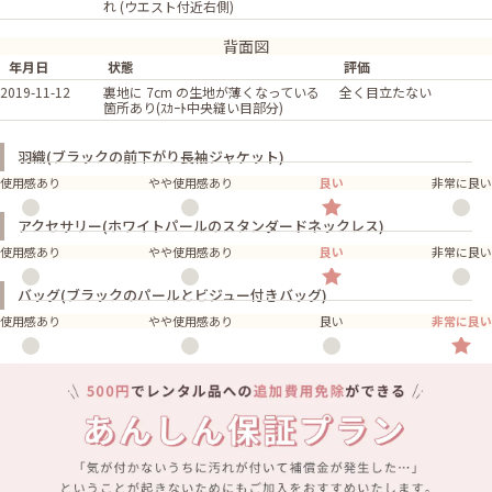
れ (ウエスト付近右側)
背面図
年月日
状態
評価
2019-11-12
裏地に 7cm の生地が薄くなっている
全く目立たない
箇所あり(ｽｶｰﾄ中央縫い目部分)
羽織(ブラックの前下がり長袖ジャケット)
使用感あり
やや使用感あり
良い
非常に良い
アクセサリー(ホワイトパールのスタンダードネックレス)
使用感あり
やや使用感あり
良い
非常に良い
バッグ(ブラックのパールとビジュー付きバッグ)
使用感あり
やや使用感あり
良い
非常に良い