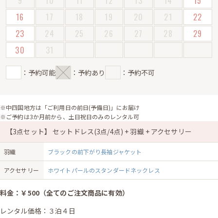
9
10
11
12
13
14
15
16
17
18
19
20
21
22
23
24
25
26
27
28
29
30
31
：予約可能
：予約あり
：予約不可
※中四国地方は「ご利用日の前日(予備日)」にお届け
※ご予約は3か月前から、土日祝日のみのレンタル可
【3点セット】 セットドレス(3点/4点) + 羽織 + アクセサリー
羽織
ブラックの前下がり長袖ジャケット
アクセサリー
ホワイトパールのスタンダードネックレス
料金：￥500（全てのご注文商品に有効）
レンタル価格：３泊４日