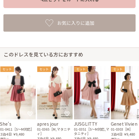
お気に入りに追加
このドレスを見ている方におすすめ
セット
セット
セット
セット
She’s
apres jour
JUSGLITTY
Genet Vivien
01-0411［S〜M対応］
01-0365［M,マタニテ
01-0351［S〜M対応,マ
01-0303［M］
ィ］
タニティ］
３泊４日
￥9,480
３泊４日
￥9,480
３泊４日
￥9,480
３泊４日
￥9,480
(税込) 〜
(税込) 〜