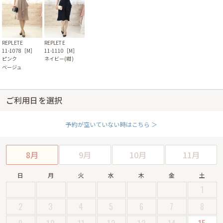
REPLETE
REPLETE
11-1078［M］
11-1110［M］
ピンク
ネイビー(紺)
ベージュ
ご利用日を選択
予約が空いていない時はこちら ＞
8月
9月
10月
11月
日
月
火
水
木
金
土
1
2
3
4
5
6
7
8