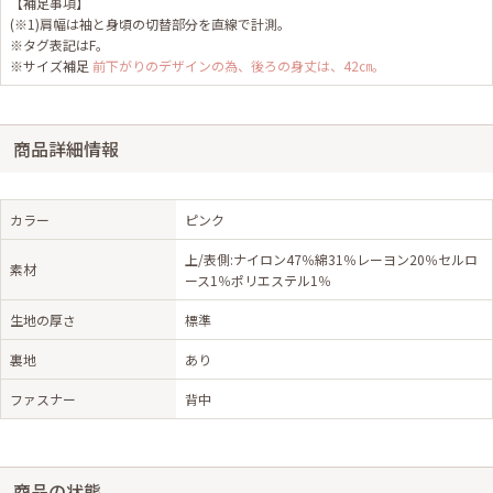
【補足事項】
(※1)肩幅は袖と身頃の切替部分を直線で計測。
※タグ表記はF。
※サイズ補足
前下がりのデザインの為、後ろの身丈は、42㎝。
商品詳細情報
カラー
ピンク
上/表側:ナイロン47％綿31％レーヨン20％セルロ
素材
ース1％ポリエステル1％
生地の厚さ
標準
裏地
あり
ファスナー
背中
商品の状態