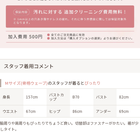
スタッフ着用コメント
Mサイズ(骨格ウェーブ)
のスタッフが着ると
ぴったり
バストカ
身長
157cm
B70
バスト
82cm
ップ
ウエスト
67cm
ヒップ
86cm
アンダー
69cm
脇周りや肩周りもぴったりでちょうど良い。切替部はファスナーがかたい。裾が少
しタイト。