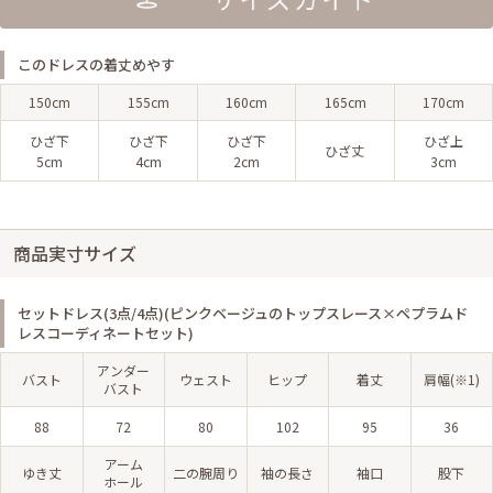
このドレスの着丈めやす
150cm
155cm
160cm
165cm
170cm
ひざ下
ひざ下
ひざ下
ひざ上
ひざ丈
5cm
4cm
2cm
3cm
商品実寸サイズ
セットドレス(3点/4点)(ピンクベージュのトップスレース×ペプラムド
レスコーディネートセット)
アンダー
バスト
ウェスト
ヒップ
着丈
肩幅(※1)
バスト
88
72
80
102
95
36
アーム
ゆき丈
二の腕周り
袖の長さ
袖口
股下
ホール