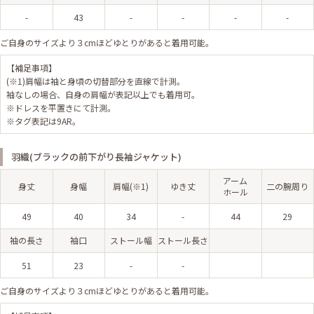
-
43
-
-
-
-
ご自身のサイズより３cmほどゆとりがあると着用可能。
【補足事項】
(※1)肩幅は袖と身頃の切替部分を直線で計測。
袖なしの場合、自身の肩幅が表記以上でも着用可。
※ドレスを平置きにて計測。
※タグ表記は9AR。
羽織(ブラックの前下がり長袖ジャケット)
アーム
身丈
身幅
肩幅(※1)
ゆき丈
二の腕周り
ホール
49
40
34
-
44
29
袖の長さ
袖口
ストール幅
ストール長さ
51
23
-
-
ご自身のサイズより３cmほどゆとりがあると着用可能。