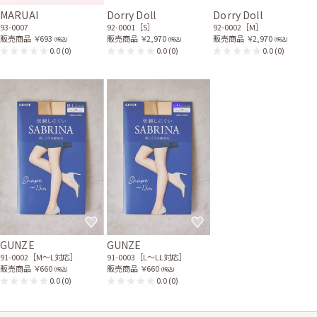
MARUAI
Dorry Doll
Dorry Doll
30代前半
2023/04/15
結婚式 (友人として)
93-0007
92-0001［S］
92-0002［M］
サイズはやや大きく、丈はひざ下でした。 ウエスト、デコルテ(首回り)が
販売商品
￥693
販売商品
￥2,970
販売商品
￥2,970
(税込)
(税込)
(税込)
少々ゆったりしていて、Sサイズでも良かったのかな?とは思いましたが、
0.0
(0)
0.0
(0)
0.0
(0)
ドレスとても良いもので満足です。 ドレスと一緒に届く手書きのメッセー
ジもとても嬉しいです。
レンタル/購入した商品
ブラックの前下がり長袖ジ
ホワイトパールのスタンダ
ャケット
ードネックレス
21-0168
32-0032
ブラックのパールとビジュ
ー付きバッグ
51-0099
GUNZE
GUNZE
91-0002［M〜L対応］
91-0003［L〜LL対応］
販売商品
￥660
販売商品
￥660
(税込)
(税込)
0.0
(0)
0.0
(0)