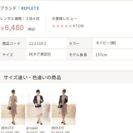
ブランド：
REPLETE
レンタル価格：３泊４日
お客様レビュー
6,480
4.7
(10)
￥
（税込）
ネイビー(紺)
商品コード
11-1110-1
カラー
M(タグ表記9)
サイズ
モデル身長
157cm
サイズ違い・色違いの商品
REPLETE
je-super
REPLETE
11-1078［M］
01-0421［M］
01-0416［M］