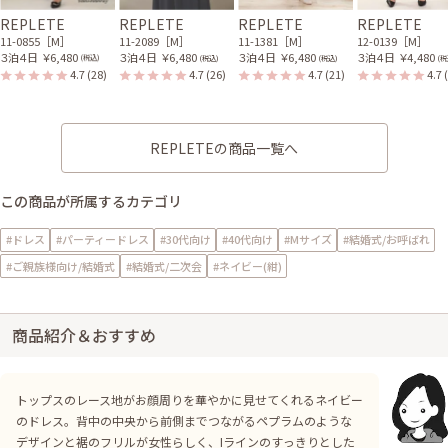
REPLETE
REPLETE
REPLETE
REPLETE
11-0855［M］
11-2089［M］
11-1381［M］
12-0139［M］
３泊４日
￥6,480
３泊４日
￥6,480
３泊４日
￥6,480
３泊４日
￥4,480
(税込)
(税込)
(税込)
(税
4.7
(28)
4.7
(26)
4.7
(21)
4.7
REPLETEの商品一覧へ
この商品が所属するカテゴリ
#ドレス
#パーティードレス
#30代向け
#40代向け
#Mサイズ
#結婚式/お呼ばれ
#ご親族様向け/結婚式
#結婚式/二次会
#ネイビー(紺)
商品紹介＆おすすめ
トップスのレース地がお顔周りを華やかに見せてくれるネイビー
のドレス。背中の中央から前側までつながるペプラムのような
デザインと裾のフリルが女性らしく、Iラインのすっきりとした