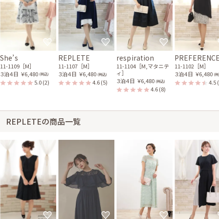
She’s
REPLETE
respiration
PREFERENC
11-1109［M］
11-1107［M］
11-1104［M,マタニテ
11-1102［M］
ィ］
３泊４日
￥6,480
３泊４日
￥6,480
３泊４日
￥6,480
(税込)
(税込)
(税
３泊４日
￥6,480
5.0
(2)
4.6
(5)
4.5
(税込)
4.6
(8)
REPLETEの商品一覧