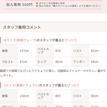
スタッフ着用コメント
Mサイズ(骨格ウェーブ)
のスタッフが着ると
ぴったり
バストカ
身長
157cm
B70
バスト
82cm
ップ
ウエスト
67cm
ヒップ
86cm
アンダー
69cm
脇周りや肩周りもぴったりでちょうど良い。切替部はファスナーがかたい。裾が少
しタイト。
Sサイズ(骨格ナチュラル)
のスタッフが着ると
ぴったり
バストカ
身長
158cm
B65
バスト
80cm
ップ
ウエスト
65cm
ヒップ
83cm
アンダー
67cm