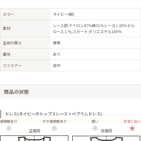
カラー
ネイビー(紺)
レース部:ナイロン47％綿31％レーヨン20％セル
素材
ロース１％,スカート:ポリエステル100％
生地の厚さ
標準
裏地
あり
ファスナー
背中
商品の状態
ドレス(ネイビーのトップスレース×ペプラムドレス)
使用感あり
やや使用感あり
良い
非常に良い
正面図
背面図