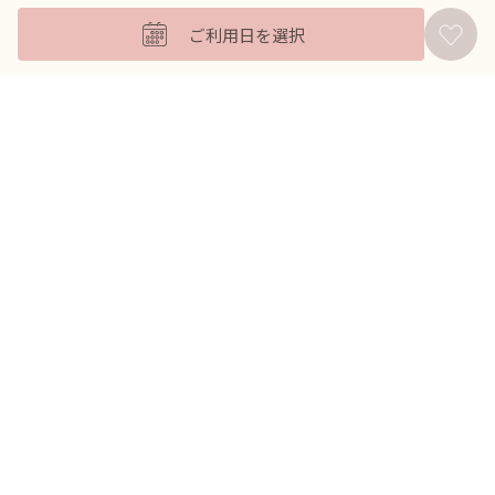
キッズフォーマル
ご利用日を選択
バッグ
羽織
アクセサリー
ふくさ
販売商品
商品を絞り込んで探す
ドレスレンタル ワンピの魔法トップへ