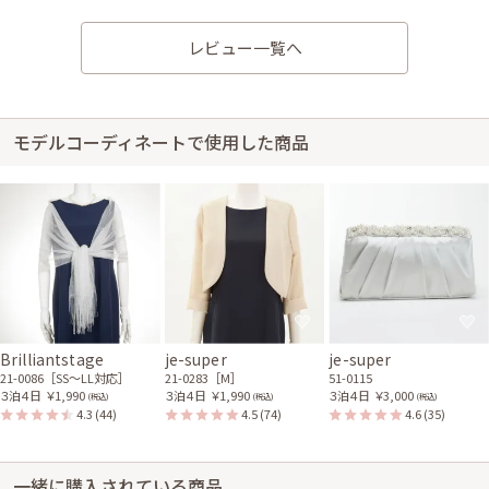
レンタル/購入した商品
レビュー一覧へ
ベージュのスリット入り撥
ベージュの長袖ジャケット
水加工コート
21-0188
15-0008
ベージュのパールとビジュ
ーのサテンバッグ
モデルコーディネートで使用した商品
51-0116
身長156cm【Mサイズ】 (バスト：A75)
40代後半
2020/09/20
結婚式 (友人として)
サイズはぴったりで、丈はひざ下でした。 画像で見せていただいた通り
で、形も質感も良く、とてもキレイな商品を届けていただきました。 初め
て利用させていただきましたが、使用して返却までの流れがよくわかりまし
た。 担当者さんからのメッセージがとても嬉しくて、大切に使わせてもら
Brilliantstage
je-super
je-super
おうと思いました。
21-0086［SS〜LL対応］
21-0283［M］
51-0115
３泊４日
￥1,990
３泊４日
￥1,990
３泊４日
￥3,000
(税込)
(税込)
(税込)
4.3
(44)
4.5
(74)
4.6
(35)
レンタル/購入した商品
ベージュの前下がり長袖ジ
ベージュのサテンクラッチ
ャケット
バッグ
一緒に購入されている商品
21-0169
51-0135