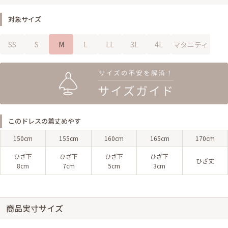
対象サイズ
SS
S
M
L
LL
3L
4L
マタニティ
このドレスの着丈めやす
150cm
155cm
160cm
165cm
170cm
ひざ下
ひざ下
ひざ下
ひざ下
ひざ丈
8cm
7cm
5cm
3cm
商品実寸サイズ