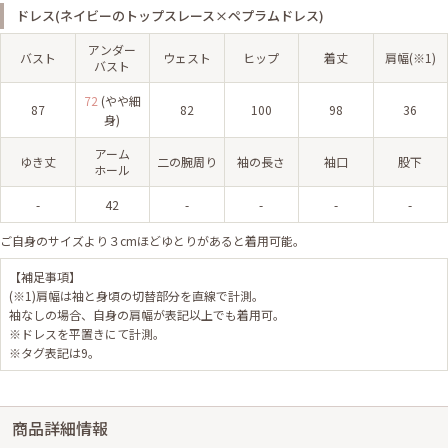
ドレス(ネイビーのトップスレース×ペプラムドレス)
アンダー
バスト
ウェスト
ヒップ
着丈
肩幅(※1)
バスト
72
(やや細
87
82
100
98
36
身)
アーム
ゆき丈
二の腕周り
袖の長さ
袖口
股下
ホール
-
42
-
-
-
-
ご自身のサイズより３cmほどゆとりがあると着用可能。
【補足事項】
(※1)肩幅は袖と身頃の切替部分を直線で計測。
袖なしの場合、自身の肩幅が表記以上でも着用可。
※ドレスを平置きにて計測。
※タグ表記は9。
商品詳細情報