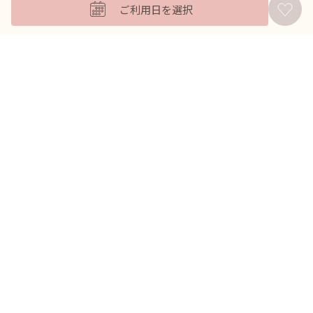
ご利用日を選択
バッグ
羽織
アクセサリー
ふくさ
販売商品
商品を絞り込んで探す
ドレスレンタル ワンピの魔法トップへ