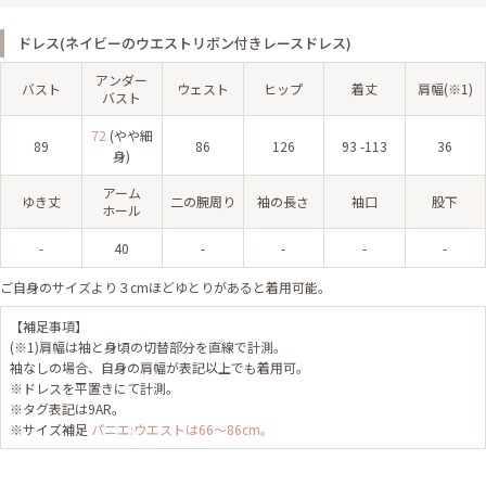
ドレス(ネイビーのウエストリボン付きレースドレス)
アンダー
バスト
ウェスト
ヒップ
着丈
肩幅(※1)
バスト
72
(やや細
89
86
126
93 -113
36
身)
アーム
ゆき丈
二の腕周り
袖の長さ
袖口
股下
ホール
-
40
-
-
-
-
ご自身のサイズより３cmほどゆとりがあると着用可能。
【補足事項】
(※1)肩幅は袖と身頃の切替部分を直線で計測。
袖なしの場合、自身の肩幅が表記以上でも着用可。
※ドレスを平置きにて計測。
※タグ表記は9AR。
※サイズ補足
パニエ:ウエストは66～86cm。