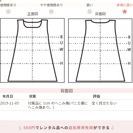
使用感あり
やや使用感あり
良い
非常に良い
正面図
背面図
背面図
年月日
状態
評価
2019-11-05
付属品に 1cm のへこみ傷(パニエ裾に
全く目立たない
へこみ傷あり。)