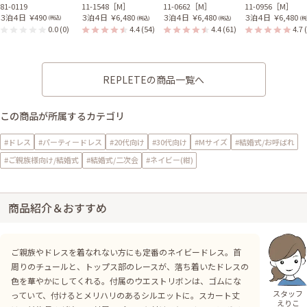
81-0119
11-1548［M］
11-0662［M］
11-0956［M］
３泊４日
￥490
３泊４日
￥6,480
３泊４日
￥6,480
３泊４日
￥6,480
(税込)
(税込)
(税込)
(税
0.0
(0)
4.4
(54)
4.4
(61)
4.7
REPLETEの商品一覧へ
この商品が所属するカテゴリ
#ドレス
#パーティードレス
#20代向け
#30代向け
#Mサイズ
#結婚式/お呼ばれ
#ご親族様向け/結婚式
#結婚式/二次会
#ネイビー(紺)
商品紹介＆おすすめ
ご親族やドレスを着なれない方にも定番のネイビードレス。首
周りのチュールと、トップス部のレースが、落ち着いたドレスの
色を華やかにしてくれる。付属のウエストリボンは、ゴムにな
スタッフ
っていて、付けるとメリハリのあるシルエットに。スカート丈
えりこ