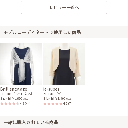
たです。 中のパニエのゴムがゆるくて、端をゴムでとめて使用しました。
レビュー一覧へ
身長156cm【Mサイズ】 (バスト：D75)
モデルコーディネートで使用した商品
50代～
2020/02/02
結婚式 (友人として)
サイズはぴったりで、丈はひざ下でした。 新品同様で気持ちが良かったの
と、動きやすさが楽でした。 あと飛行機で移動しての式だったので、ドレ
スをたたんで持って行って、荷物にならずに助かりました。
レンタル/購入した商品
ベージュのノーカラーボレ
ロ
21-0269
Brilliantstage
je-super
21-0086［SS〜LL対応］
21-0283［M］
３泊４日
￥1,990
３泊４日
￥1,990
(税込)
(税込)
4.3
(44)
4.5
(74)
一緒に購入されている商品