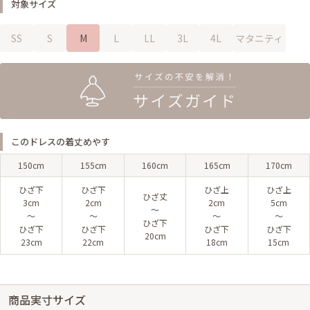
対象サイズ
SS
S
M
L
LL
3L
4L
マタニティ
このドレスの着丈めやす
150cm
155cm
160cm
165cm
170cm
ひざ下
ひざ下
ひざ上
ひざ上
ひざ丈
3cm
2cm
2cm
5cm
〜
〜
〜
〜
〜
ひざ下
ひざ下
ひざ下
ひざ下
ひざ下
20cm
23cm
22cm
18cm
15cm
商品実寸サイズ