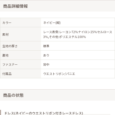
商品詳細情報
カラー
ネイビー(紺)
レース表側:レーヨン72％ナイロン25％セルロース
素材
3％,その他:ポリエステル100％
生地の厚さ
標準
裏地
あり
ファスナー
背中
付属品
ウエストリボン/パニエ
商品の状態
ドレス(ネイビーのウエストリボン付きレースドレス)