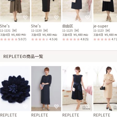
She’s
She’s
自由区
je-super
11-1131［M］
11-1130［M］
11-1125［M］
11-1123［M］
３泊４日
￥6,480
３泊４日
￥6,480
３泊４日
￥6,480
３泊４日
￥6,480
(税込)
(税込)
(税込)
(税
5.0
(7)
4.5
(4)
4.8
(5)
4.7
REPLETEの商品一覧
REPLETE
REPLETE
REPLETE
REPLETE