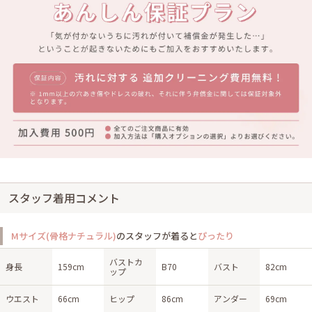
スタッフ着用コメント
Mサイズ(骨格ナチュラル)
のスタッフが着ると
ぴったり
バストカ
身長
159cm
B70
バスト
82cm
ップ
ウエスト
66cm
ヒップ
86cm
アンダー
69cm