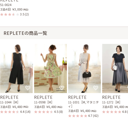
51-0024
３泊４日
￥3,000
(税込)
3.5
(2)
REPLETEの商品一覧
REPLETE
REPLETE
REPLETE
REPLETE
11-1044［M］
11-0598［M］
11-1031［M,マタニテ
11-1272［M］
ィ］
３泊４日
￥6,480
３泊４日
￥6,480
３泊４日
￥6,480
(税込)
(税込)
(税
３泊４日
￥6,480
4.4
(14)
4.5
(8)
4.8
(税込)
4.7
(42)