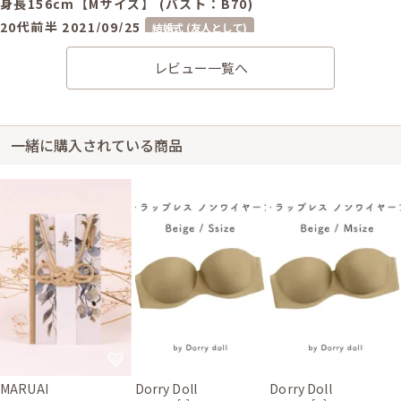
身長156cm【Mサイズ】 (バスト：B70)
20代前半
2021/09/25
結婚式 (友人として)
サイズはぴったりで、丈はひざ下でした。 サービスのカバンも可愛くて大
レビュー一覧へ
満足です。 お世話になりました。 ありがとうございました。
一緒に購入されている商品
MARUAI
Dorry Doll
Dorry Doll