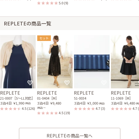
5.0
(9)
REPLETEの商品一覧
セット
REPLETE
REPLETE
REPLETE
REPLETE
21-0007［S〜LL対応］
01-0404［M］
51-0034
11-1069［M］
３泊４日
￥1,990
３泊４日
￥9,480
３泊４日
￥3,000
３泊４日
￥6,480
(税込)
(税込)
(税
4.5
(126)
4.7
(3)
4.7
(税込) 〜
4.5
(19)
REPLETEの商品一覧へ