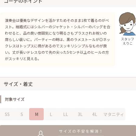
コーデのポイント
演奏会は優美なデザインを活かすためそのまま1枚で着るのがベ
スト。結婚式にはシルバーのジャケット・シルバーのバッグを合
わせると、品の良い雰囲気になり明るさもプラスされお祝いの
スタッフ
席らしい装いに。パーティーの時は、黒のラメストールが◎ネッ
えりこ
クレスはトップスに柄があるのでスッキリシンプルなものが良
い。丈が長いドレスなので先の尖った5センチ以上のヒールの方
がスッキリと見える。
サイズ・着丈
対象サイズ
SS
S
M
L
LL
3L
4L
マタニティ