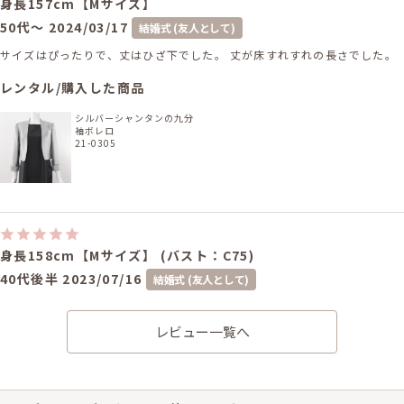
身長157cm【Mサイズ】
50代～
2024/03/17
結婚式 (友人として)
サイズはぴったりで、丈はひざ下でした。 丈が床すれすれの長さでした。
レンタル/購入した商品
シルバーシャンタンの九分
袖ボレロ
21-0305
身長158cm【Mサイズ】 (バスト：C75)
40代後半
2023/07/16
結婚式 (友人として)
サイズはぴったりで、丈はひざ下でした。 背のせいで丈がギリギリだった
ので、高めのヒールで対応しました。 少し歩きづらいけど好評でした。 温
レビュー一覧へ
かいメッセージありがとうございます。
レンタル/購入した商品
シルバーシャンタンの七分