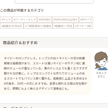
この商品が所属するカテゴリ
#ドレス
#パーティードレス
#40代向け
#50代/60代以上向け
#Mサイズ
#結婚式/お呼ばれ
#ご親族様向け/結婚式
#結婚式/二次会
#ネイビー(紺)
商品紹介＆おすすめ
ネイビーのロングドレス。トップスの白×ネイビーの花の刺繍
模様は高級感があり、スカートは濃いネイビーのサテン地に濃
紺のチュールが重なっている。黒のドレスよりも重くなりすぎず
スタッフ
軽やかな印象に。トップはコンパクトな作りでボリュームのあ
えりこ
るスカートでもバランス良く着れる。高級感と上品さを求める4
0代後半、50代〜の方におすすめ。足首も隠れる丈感は存在感が
あり、照明にもよく映えるデザインで演奏会にも。