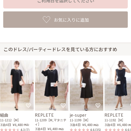
ご利用日を選択してください
お気に入りに追加
このドレス/パーティードレスを見ている方におすすめ
組曲
REPLETE
je-super
REPLETE
11-1212［M］
11-1209［M,マタニテ
11-1199［M］
11-1192［M］
ィ］
３泊４日
￥6,480
３泊４日
￥6,480
３泊４日
￥6,480
(税込)
(税込)
(税
３泊４日
￥6,480
4.3
(7)
4.6
(35)
4.6
(税込)