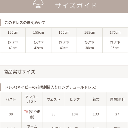
このドレスの着丈めやす
150cm
155cm
160cm
165cm
170cm
ひざ下
ひざ下
ひざ下
ひざ下
ひざ下
43cm
42cm
40cm
38cm
35cm
商品実寸サイズ
ドレス(ネイビーの花柄刺繍入りロングチュールドレス)
アンダー
バスト
ウェスト
ヒップ
着丈
肩幅(※1)
バスト
70
(やや細
90
86
104
133
37
身)
アーム