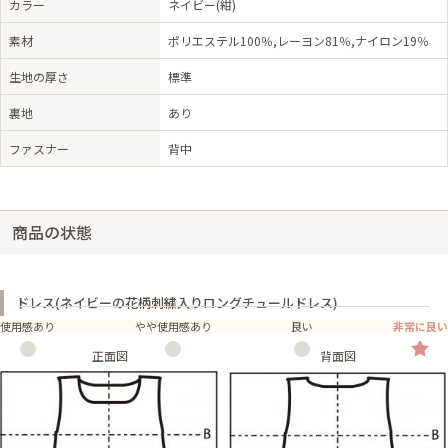
カラー
ネイビー(紺)
素材
ポリエステル100％,レーヨン81％,ナイロン19％
生地の厚さ
標準
裏地
あり
ファスナー
背中
商品の状態
ドレス(ネイビーの花柄刺繍入りロングチュールドレス)
使用感あり
やや使用感あり
良い
非常に良い
正面図
背面図