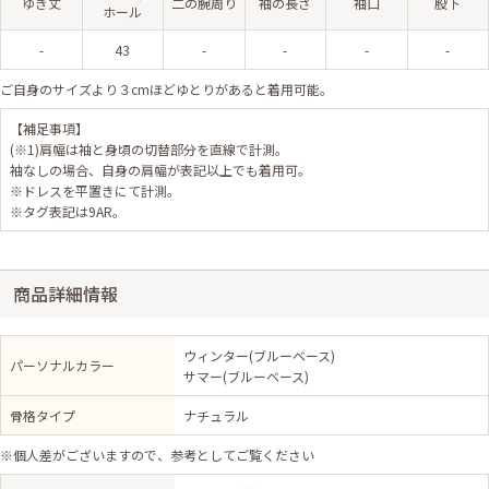
ゆき丈
二の腕周り
袖の長さ
袖口
股下
ホール
-
43
-
-
-
-
ご自身のサイズより３cmほどゆとりがあると着用可能。
【補足事項】
(※1)肩幅は袖と身頃の切替部分を直線で計測。
袖なしの場合、自身の肩幅が表記以上でも着用可。
※ドレスを平置きにて計測。
※タグ表記は9AR。
商品詳細情報
ウィンター(ブルーベース)
パーソナルカラー
サマー(ブルーベース)
骨格タイプ
ナチュラル
※個人差がございますので、参考としてご覧ください