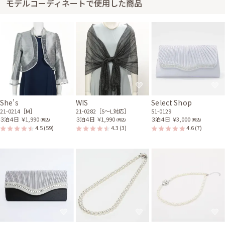
モデルコーディネートで使用した商品
袖ボレロ
21-0214
身長153cm【Mサイズ】 (バスト：D70)
50代～
2022/11/27
結婚式 (友人として)
サイズはぴったりで、丈はひざ下でした。 新郎の母親なので丈長めで探し
ていました。 ハイヒールを履いてちょうどよかったです。 また利用させて
She’s
WIS
Select Shop
いただきます。 知り合いにも勧めます。
21-0214［M］
21-0282［S〜L対応］
51-0129
３泊４日
￥1,990
３泊４日
￥1,990
３泊４日
￥3,000
(税込)
(税込)
(税込)
レンタル/購入した商品
4.5
(59)
4.3
(3)
4.6
(7)
シルバーシャンタンの七分
袖ボレロ
21-0214