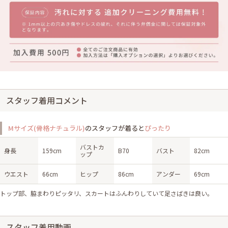
スタッフ着用コメント
Mサイズ(骨格ナチュラル)
のスタッフが着ると
ぴったり
バストカ
身長
159cm
B70
バスト
82cm
ップ
ウエスト
66cm
ヒップ
86cm
アンダー
69cm
トップ部、脇まわりピッタリ、スカートはふんわりしていて足さばきは良い。
スタッフ着用動画