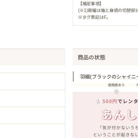
【補足事項】
(※1)肩幅は袖と身頃の切替部
※タグ表記はF。
商品の状態
羽織(ブラックのシャイニ
使用感あり