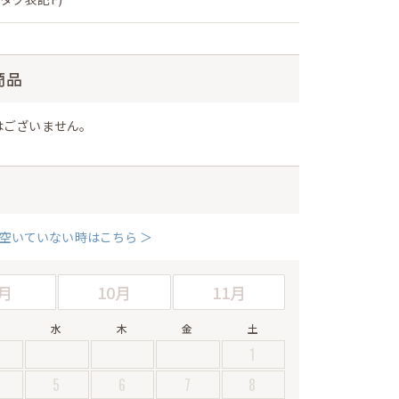
商品
はございません。
空いていない時はこちら ＞
月
10月
11月
水
木
金
土
1
5
6
7
8