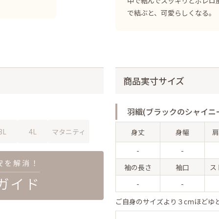
中で結んでスッキリとボレロ
で結ぶと、可愛らしくなる。
商品実寸サイズ
羽織(ブラックのシャイニ
3L
4L
マタニティ
身丈
身幅
肩
-
-
袖の長さ
袖口
ス
-
-
ご自身のサイズより３cmほどゆ