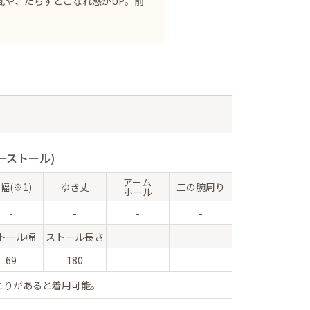
風や、たらすとこなれ感がUP。前
ーストール)
アーム
幅(※1)
ゆき丈
二の腕周り
ホール
-
-
-
-
トール幅
ストール長さ
69
180
とりがあると着用可能。