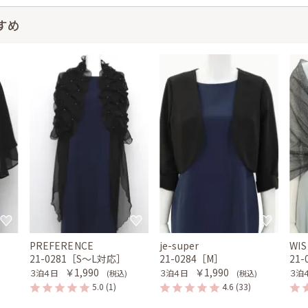
すめ
PREFERENCE
je-super
WIS
］
21-0281［S〜L対応］
21-0284［M］
21
￥1,990
￥1,990
３泊４日
３泊４日
３泊
(税込)
(税込)
5.0
(1)
4.6
(33)