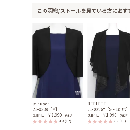
この羽織/ストールを見ている方におす
je-super
REPLETE
21-0289［M］
21-0286Y［S〜L対応
￥1,990
￥1,990
３泊４日
３泊４日
(税込)
(税込)
4.8
(12)
4.8
(12)