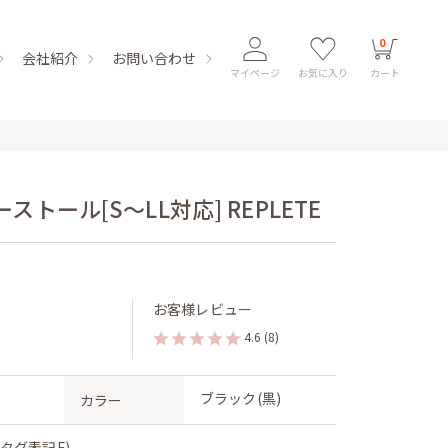
0
会社紹介
お問い合わせ
マイページ
お気に入り
カート
トール[S〜LL対応] REPLETE
お客様レビュー
4.6
(8)
ブラック(黒)
カラー
(タグ表記F)