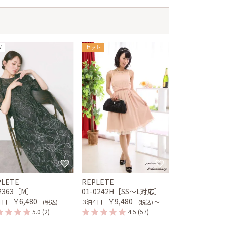
W
セット
PLETE
REPLETE
-2363［M］
01-0242H［SS〜L対応］
￥6,480
￥9,480
４日
３泊４日
(税込)
(税込) 〜
5.0
(2)
4.5
(57)