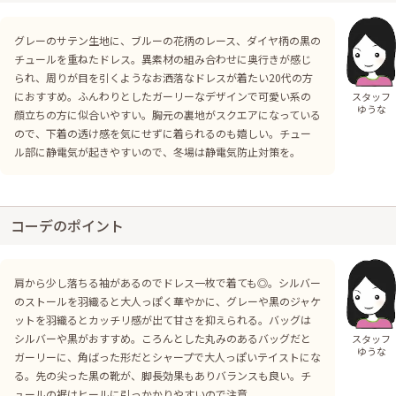
グレーのサテン生地に、ブルーの花柄のレース、ダイヤ柄の黒の
チュールを重ねたドレス。異素材の組み合わせに奥行きが感じ
られ、周りが目を引くようなお洒落なドレスが着たい20代の方
におすすめ。ふんわりとしたガーリーなデザインで可愛い系の
スタッフ
ゆうな
顔立ちの方に似合いやすい。胸元の裏地がスクエアになっている
ので、下着の透け感を気にせずに着られるのも嬉しい。チュー
ル部に静電気が起きやすいので、冬場は静電気防止対策を。
コーデのポイント
肩から少し落ちる袖があるのでドレス一枚で着ても◎。シルバー
のストールを羽織ると大人っぽく華やかに、グレーや黒のジャケ
ットを羽織るとカッチリ感が出て甘さを抑えられる。バッグは
シルバーや黒がおすすめ。ころんとした丸みのあるバッグだと
スタッフ
ゆうな
ガーリーに、角ばった形だとシャープで大人っぽいテイストにな
る。先の尖った黒の靴が、脚長効果もありバランスも良い。チ
ュールの裾はヒールに引っかかりやすいので注意。