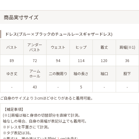
商品実寸サイズ
ドレス(ブルー×ブラックのチュールレースギャザードレス)
アンダー
バスト
ウェスト
ヒップ
着丈
肩幅(※1)
バスト
89
72
94
114
120
36
アーム
ゆき丈
二の腕周り
袖の長さ
袖口
股下
ホール
-
43
-
5
-
-
ご自身のサイズより３cmほどゆとりがあると着用可能。
【補足事項】
(※1)肩幅は袖と身頃の切替部分を直線で計測。
袖なしの場合、自身の肩幅が表記以上でも着用可。
※ドレスを平置きにて計測。
※タグ表記は38。
※着丈は、裾の透けている部分(
3
cm)を含む。