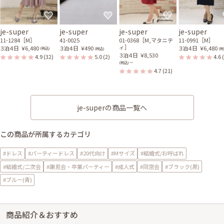
je-super
je-super
je-super
je-super
11-1284［M］
41-0025
01-0368［M,マタニテ
11-0991［M］
ィ］
３泊４日
￥6,480
３泊４日
￥490
３泊４日
￥6,480
(税込)
(税込)
(税
３泊４日
￥8,530
4.9
(32)
5.0
(2)
4.6
(税込) 〜
4.7
(21)
je-superの商品一覧へ
この商品が所属するカテゴリ
#ドレス
#パーティードレス
#20代向け
#Mサイズ
#結婚式/お呼ばれ
#結婚式/二次会
#謝恩会・卒業パーティー
#成人式
#同窓会
#ブラック(黒)
#ブルー(青)
商品紹介＆おすすめ