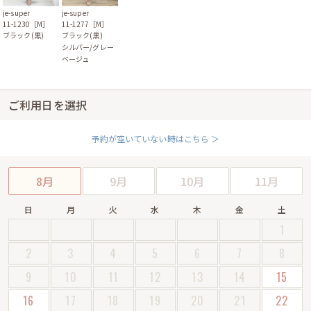
je-super
je-super
11-1230［M］
11-1277［M］
ブラック(黒)
ブラック(黒)
シルバー/グレー
ベージュ
ご利用日を選択
予約が空いていない時はこちら ＞
8月
9月
10月
11月
日
月
火
水
木
金
土
1
2
3
4
5
6
7
8
9
10
11
12
13
14
15
16
17
18
19
20
21
22