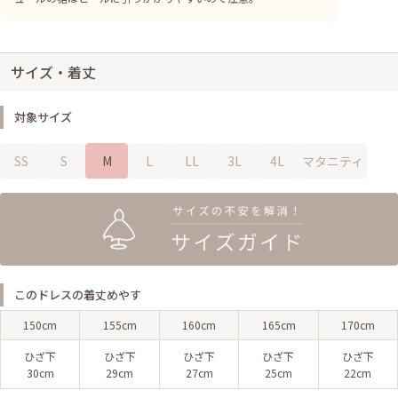
サイズ・着丈
対象サイズ
SS
S
M
L
LL
3L
4L
マタニティ
このドレスの着丈めやす
150cm
155cm
160cm
165cm
170cm
ひざ下
ひざ下
ひざ下
ひざ下
ひざ下
30cm
29cm
27cm
25cm
22cm