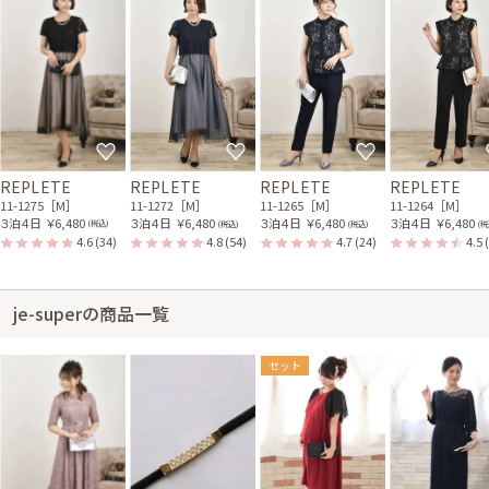
REPLETE
REPLETE
REPLETE
REPLETE
11-1275［M］
11-1272［M］
11-1265［M］
11-1264［M］
３泊４日
￥6,480
３泊４日
￥6,480
３泊４日
￥6,480
３泊４日
￥6,480
(税込)
(税込)
(税込)
(税
4.6
(34)
4.8
(54)
4.7
(24)
4.5
je-superの商品一覧
セット