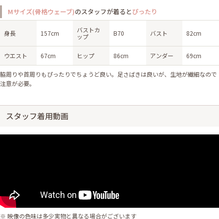
Mサイズ(骨格ウェーブ)
のスタッフが着ると
ぴったり
バストカ
身長
157cm
B70
バスト
82cm
ップ
ウエスト
67cm
ヒップ
86cm
アンダー
69cm
脇周りや首周りもぴったりでちょうど良い。足さばきは良いが、生地が繊細なので
注意が必要。
スタッフ着用動画
※ 映像の色味は多少実物と異なる場合がございます