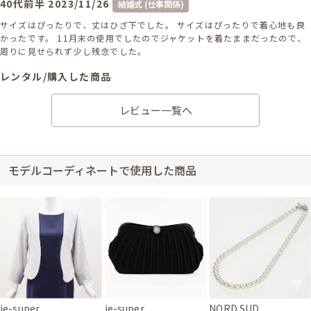
40代前半
2023/11/26
結婚式 (仕事関係)
サイズはぴったりで、丈はひざ下でした。 サイズはぴったりで着心地も良
かったです。 11月末の使用でしたのでジャケットを着たままだったので、
周りに見せられず少し残念でした。
レンタル/購入した商品
ネイビーのダブルジャケッ
レビュー一覧へ
ト
21-0319
モデルコーディネートで使用した商品
身長157cm【Sサイズ】 (バスト：D70)
20代後半
2022/05/21
結婚式 (友人として)
サイズはやや大きく、丈はひざ下でした。 とてもキレイで想像通りでし
た。
je-super
je-super
NORD SUD