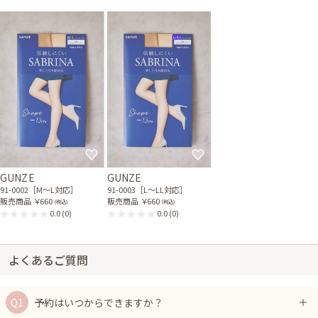
GUNZE
GUNZE
91-0002［M〜L対応］
91-0003［L〜LL対応］
販売商品
￥660
販売商品
￥660
(税込)
(税込)
0.0
(0)
0.0
(0)
よくあるご質問
予約はいつからできますか？