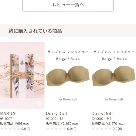
ドレス
21-0300
レビュー一覧へ
11-2035
一緒に購入されている商品
ワインレッドのミックスレ
ベージュのストーンボタン
ースプリーツドレス
バッグ
11-1837
51-0128
シルバーのストーンボタン
ブラックのストーンボタン
バッグ
バッグ
51-0127
51-0125
身長157cm【Sサイズ(Mサイズよりの)】 (バスト:F65)
20代後半
2025/02/09
結婚式 (友人として)
サイズはぴったりでした。 きれいで使いやすかったです。
MARUAI
Dorry Doll
Dorry Doll
93-0007
92-0001［S］
92-0002［M］
販売商品
￥693
販売商品
￥2,970
販売商品
￥2,970
(税込)
(税込)
(税込)
0.0
(0)
0.0
(0)
0.0
(0)