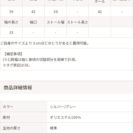
ホール
39
43
34
-
42
-
袖の長さ
袖口
ストール幅
ストール長さ
33
-
-
-
ご自身のサイズより３cmほどゆとりがあると着用可能。
【補足事項】
(※1)肩幅は袖と身頃の切替部分を直線で計測。
※タグ表記は38。
商品詳細情報
カラー
シルバー/グレー
素材
ポリエステル100％
生地の厚さ
標準