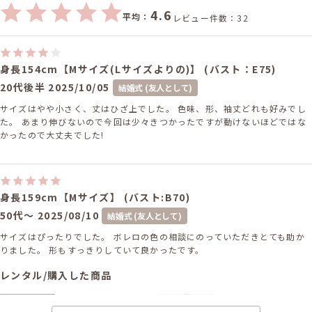
4.6
平均：
レビュー件数：32
身長154cm【Mサイズ(Lサイズよりの)】 (バスト：E75)
20代後半
2025/10/05
結婚式 (友人として)
サイズはやや小さく、丈はひざ上でした。 色味、形、袖丈どれも好みでし
た。 あまり伸びないので今回は少々きつかったですが動けないほどではな
かったので大丈夫でした!
身長159cm【Mサイズ】 (バスト:B70)
50代～
2025/08/10
結婚式 (友人として)
サイズはぴったりでした。 ボレロの色の相談にのっていただきとても助か
りました。 形もすっきりしていて良かったです。
レンタル/購入した商品
チャコールグレーのレース
ブラックのV開きノーカラ
ボレロセットキャミソール
ーボレロ