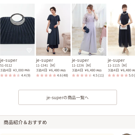
je-super
je-super
je-super
je-super
51-0112
11-1341［M］
11-1236［M］
11-1115［M］
３泊４日
￥3,000
３泊４日
￥6,480
３泊４日
￥6,480
３泊４日
￥6,480
(税込)
(税込)
(税込)
(税
4.4
(9)
4.6
(48)
4.5
(11)
5.0
je-superの商品一覧へ
商品紹介＆おすすめ