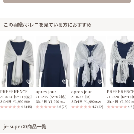
この羽織/ボレロを見ている方におすすめ
PREFERENCE
apres jour
apres jour
PREFERENC
21-0263［S〜LL対応］
21-0235［S〜M対応］
21-0232［M］
21-0228［M〜L
３泊４日
￥1,990
３泊４日
￥1,990
３泊４日
￥1,990
３泊４日
￥1,990
(税込)
(税込)
(税込)
(税
4.6
(45)
4.6
(25)
4.7
(42)
4.6
je-superの商品一覧