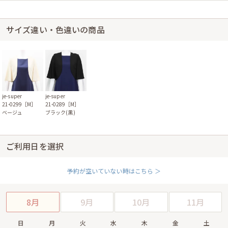
サイズ違い・色違いの商品
je-super
je-super
21-0299［M］
21-0289［M］
ベージュ
ブラック(黒)
ご利用日を選択
予約が空いていない時はこちら ＞
8月
9月
10月
11月
日
月
火
水
木
金
土