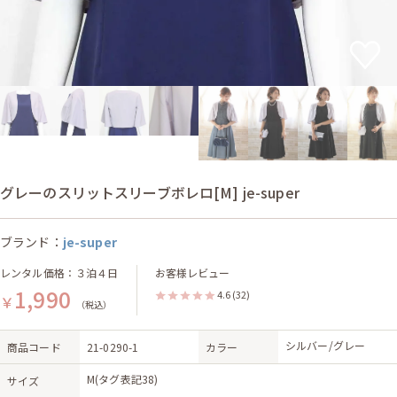
グレーのスリットスリーブボレロ[M] je-super
ブランド：
je-super
レンタル価格：３泊４日
お客様レビュー
1,990
4.6
(32)
￥
（税込）
シルバー/グレー
商品コード
21-0290-1
カラー
M(タグ表記38)
サイズ