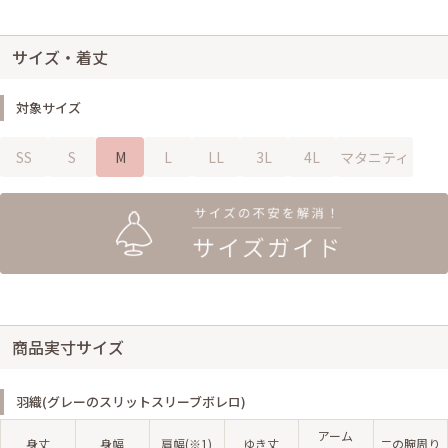
サイズ・着丈
対象サイズ
SS
S
M
L
LL
3L
4L
マタニティ
商品実寸サイズ
羽織(グレーのスリットスリーブボレロ)
アーム
身丈
身幅
肩幅(※1)
ゆき丈
二の腕周り