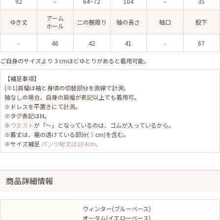
92
-
64~72
104
-
35
アーム
ゆき丈
二の腕周り
袖の長さ
袖口
股下
ホール
-
46
42
41
-
67
ご自身のサイズより３cmほどゆとりがあると着用可能。
【補足事項】
(※1)肩幅は袖と身頃の切替部分を直線で計測。
袖なしの場合、自身の肩幅が表記以上でも着用可。
※ドレスを平置きにて計測。
※タグ表記はM。
※
ウエスト
が「～」となっているのは、ゴムが入っているから。
※着丈は、裾の透けている部分(
5
cm)を含む。
※サイズ補足
パンツ総丈は104cm。
商品詳細情報
ウィンター(ブルーベース)
オータム(イエローベース)