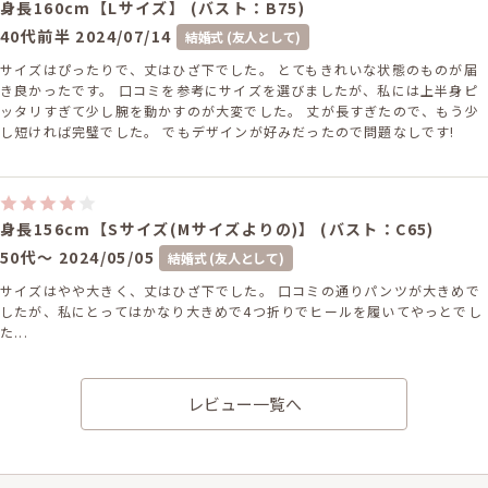
身長160cm【Lサイズ】 (バスト：B75)
40代前半
2024/07/14
結婚式 (友人として)
サイズはぴったりで、丈はひざ下でした。 とてもきれいな状態のものが届
き良かったです。 口コミを参考にサイズを選びましたが、私には上半身ピ
ッタリすぎて少し腕を動かすのが大変でした。 丈が長すぎたので、もう少
し短ければ完璧でした。 でもデザインが好みだったので問題なしです!
身長156cm【Sサイズ(Mサイズよりの)】 (バスト：C65)
50代～
2024/05/05
結婚式 (友人として)
サイズはやや大きく、丈はひざ下でした。 口コミの通りパンツが大きめで
したが、私にとってはかなり大きめで4つ折りでヒールを履いてやっとでし
た...
レビュー一覧へ
身長155cm【Lサイズ】
40代前半
2024/03/23
結婚式 (友人として)