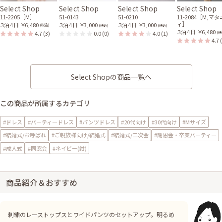
Select Shop
Select Shop
Select Shop
Select Shop
11-2205［M］
51-0143
51-0210
11-2084［M,マ
ィ］
３泊４日
￥6,480
３泊４日
￥3,000
３泊４日
￥3,000
(税込)
(税込)
(税込)
３泊４日
￥6,480
4.7
(3)
0.0
(0)
4.0
(1)
(税
4.7
Select Shopの商品一覧へ
この商品が所属するカテゴリ
#ドレス
#パーティードレス
#パンツドレス
#20代向け
#30代向け
#Mサイズ
#結婚式/お呼ばれ
#ご親族様向け/結婚式
#結婚式/二次会
#謝恩会・卒業パーティー
#成人式
#同窓会
#ネイビー(紺)
商品紹介＆おすすめ
刺繍のレーストップスとワイドパンツのセットアップ。明るめ