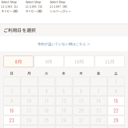
Select Shop
Select Shop
Select Shop
11-1343［L］
11-1345［S］
11-1347［M］
ネイビー(紺)
ネイビー(紺)
シルバー/グレー
ご利用日を選択
予約が空いていない時はこちら ＞
8月
9月
10月
11月
日
月
火
水
木
金
土
1
2
3
4
5
6
7
8
9
10
11
12
13
14
15
16
17
18
19
20
21
22
23
24
25
26
27
28
29