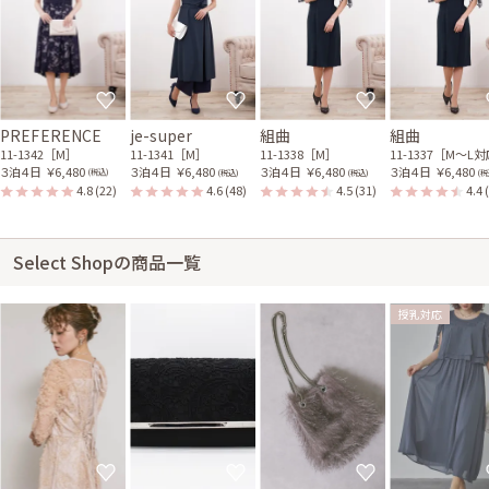
PREFERENCE
je-super
組曲
組曲
11-1342［M］
11-1341［M］
11-1338［M］
11-1337［M〜L
３泊４日
￥6,480
３泊４日
￥6,480
３泊４日
￥6,480
３泊４日
￥6,480
(税込)
(税込)
(税込)
(税
4.8
(22)
4.6
(48)
4.5
(31)
4.4
Select Shopの商品一覧
授乳対応