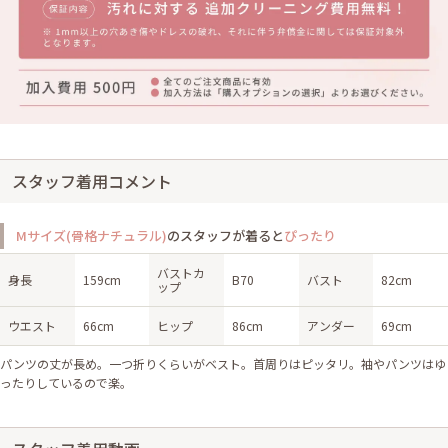
スタッフ着用コメント
Mサイズ(骨格ナチュラル)
のスタッフが着ると
ぴったり
バストカ
身長
159cm
B70
バスト
82cm
ップ
ウエスト
66cm
ヒップ
86cm
アンダー
69cm
パンツの丈が長め。一つ折りくらいがベスト。首周りはピッタリ。袖やパンツはゆ
ったりしているので楽。