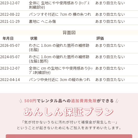
2023-12-07
全体に 生地にやや使用感あり (ﾄｯﾌﾟｽ
あまり目立たない
刺繍部分)
2022-08-22
パンツすそ付近に 7cm の 横の糸つれ
あまり目立たない
2021-11-29
裏地に へこみ傷
あまり目立たない
背面図
年月日
状態
評価
2026-05-07
わきに 1.0cm の破れた箇所の補修跡
あまり目立たない
(右脇)
2024-05-07
わきに 1.0cm の破れた箇所の補修跡
あまり目立たない
(左脇1箇所)
2023-12-07
全体に cm の生地にやや使用感あり(ﾄｯ
あまり目立たない
ﾌﾟｽ刺繍部分)
2022-04-14
パンツ中央付近に 3cm の縦の糸つれ
あまり目立たない