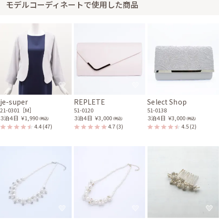
サイズはぴったりで、丈はひざ下でした。 ドレスは満足でした。
モデルコーディネートで使用した商品
レンタル/購入した商品
パールとお花モチーフのネ
ックレス
31-0207
je-super
REPLETE
Select Shop
21-0301［M］
51-0120
51-0138
３泊４日
￥1,990
３泊４日
￥3,000
３泊４日
￥3,000
(税込)
(税込)
(税込)
4.4
(47)
4.7
(3)
4.5
(2)