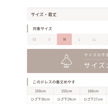
サイズ・着丈
対象サイズ
SS
S
M
L
LL
このドレスの着丈めやす
150cm
155cm
160cm
ひざ下
30cm
ひざ下
29cm
ひざ下
27cm