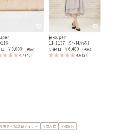
super
je-super
0116
11-1137［S〜M対応］
￥3,000
￥6,480
４日
３泊４日
(税込)
(税込)
4.7
(46)
4.6
(27)
#食事会・記念日ディナー
#成人式
#同窓会