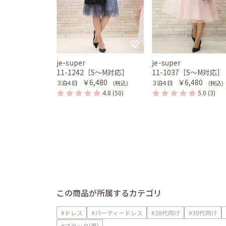
je-super
je-super
11-1242［S〜M対応］
11-1037［S〜M対応］
￥6,480
￥6,480
３泊４日
３泊４日
(税込)
(税込)
4.8
(50)
5.0
(3)
この商品が所属するカテゴリ
#ドレス
#パーティードレス
#20代向け
#30代向け
#ブラック(黒)