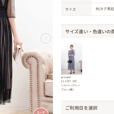
M(タグ表記
サイズ
サイズ違い・色違いの
je-super
11-1357［M］
シルバー/グレー
ブルー(青)
ご利用日を選択