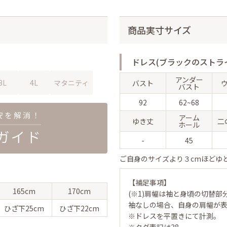
商品実寸サイズ
ドレス(ブラックのストラ
アンダー
3L
4L
マタニティ
バスト
バスト
92
62~68
アーム
ゆき丈
二
ホール
-
45
ご自身のサイズより３cmほどゆ
【補足事項】
165cm
170cm
(※1)肩幅は袖と身頃の切替部
袖なしの場合、自身の肩幅が
ひざ下
25cm
ひざ下
22cm
※ドレスを平置きにて計測。