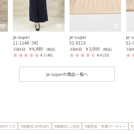
je-super
je-super
je-
11-1148［M］
51-0113
51-
￥6,480
￥3,000
３泊４日
３泊４日
３泊
(税込)
(税込)
4.7
(40)
4.4
(33)
je-superの商品一覧へ
#Mサイズ
#結婚式/お呼ばれ
#結婚式/二次会
#謝恩会・卒業パーティー