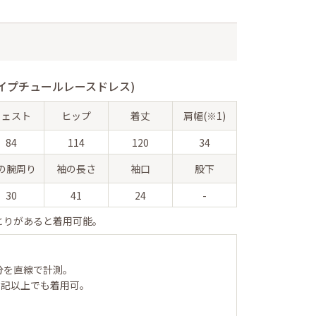
イプチュールレースドレス)
ウェスト
ヒップ
着丈
肩幅(※1)
84
114
120
34
の腕周り
袖の長さ
袖口
股下
30
41
24
-
とりがあると着用可能。
分を直線で計測。
表記以上でも着用可。