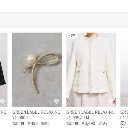
NEW
ING
GREEN LABEL RELAXING
GREEN LABEL RELAXING
GRE
71-0009
21-0352［M］
01
応
￥490
￥3,490
３泊４日
３泊４日
(税込)
(税込)