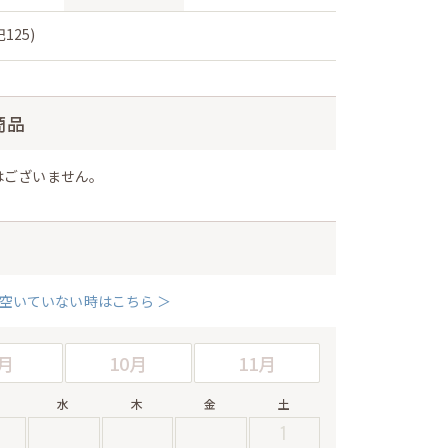
125)
商品
はございません。
空いていない時はこちら ＞
月
10月
11月
水
木
金
土
1