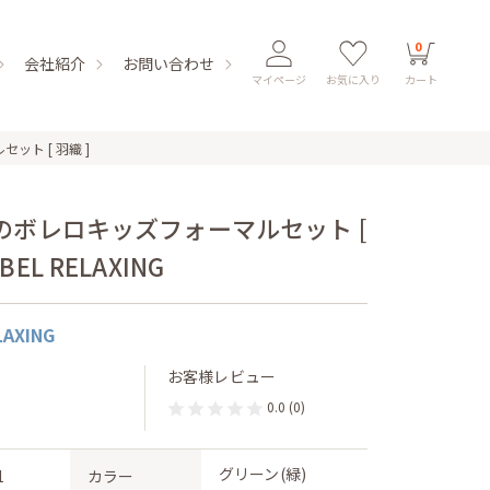
0
会社紹介
お問い合わせ
マイページ
お気に入り
カート
ト [ 羽織 ]
のボレロキッズフォーマルセット [
ABEL RELAXING
LAXING
お客様レビュー
0.0
(0)
グリーン(緑)
1
カラー