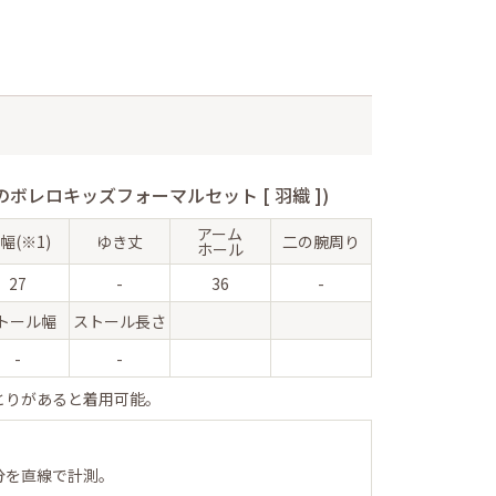
ボレロキッズフォーマルセット [ 羽織 ])
アーム
幅(※1)
ゆき丈
二の腕周り
ホール
27
-
36
-
トール幅
ストール長さ
-
-
とりがあると着用可能。
分を直線で計測。