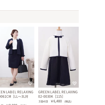
EN LABEL RELAXING
GREEN LABEL RELAXING
-0061CM［LL〜3L対
02-0030K［115］
］
￥6,480
３泊４日
(税込)