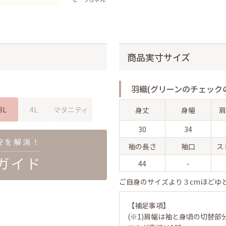
商品実寸サイズ
羽織(グリーンのチェックの
3L
4L
マタニティ
身丈
身幅
肩
30
34
袖の長さ
袖口
ス
44
-
ご自身のサイズより３cmほどゆ
【補足事項】
(※1)肩幅は袖と身頃の切替部