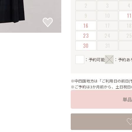
2
3
4
9
10
11
16
17
18
23
24
2
30
31
：予約可能
：予約あ
※中四国地方は「ご利用日の前日(
※ご予約は3か月前から、土日祝日
単品