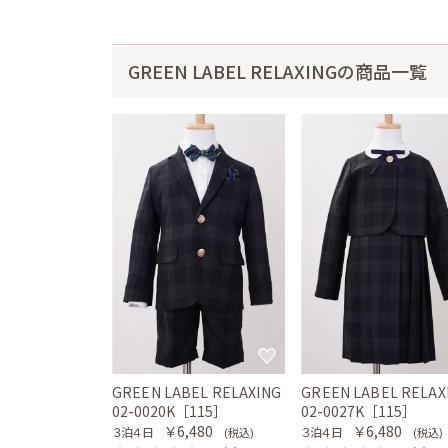
GREEN LABEL RELAXINGの商品一覧
GREEN LABEL RELAXING
GREEN LABEL RELAX
02-0020K［115］
02-0027K［115］
￥6,480
￥6,480
３泊４日
３泊４日
(税込)
(税込)