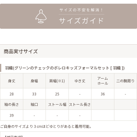
商品実寸サイズ
羽織(グリーンのチェックのボレロキッズフォーマルセット [ 羽織 ])
アーム
身丈
身幅
肩幅(※1)
ゆき丈
二の腕周り
ホール
28
33
25
-
36
-
袖の長さ
袖口
ストール幅
ストール長さ
39
-
-
-
ご自身のサイズより３cmほどゆとりがあると着用可能。