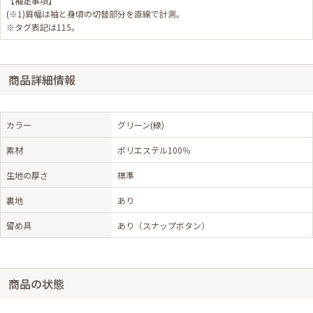
【補足事項】
(※1)肩幅は袖と身頃の切替部分を直線で計測。
※タグ表記は115。
商品詳細情報
カラー
グリーン(緑)
素材
ポリエステル100％
生地の厚さ
標準
裏地
あり
留め具
あり（スナップボタン）
商品の状態