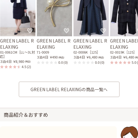
GREEN LABEL R
GREEN LABEL R
GREEN LABEL R
GREEN LABE
ELAXING
ELAXING
ELAXING
ELAXING
01-0061CM［LL〜3L対
71-0009
02-0006K［125］
02-0019K［125］
応］
３泊４日
￥490
３泊４日
￥6,480
３泊４日
￥6,480
(税込)
(税込)
(税
３泊４日
￥8,980
0.0
(0)
0.0
(0)
5.0
(税込)
4.5
(2)
GREEN LABEL RELAXINGの商品一覧へ
商品紹介＆おすすめ