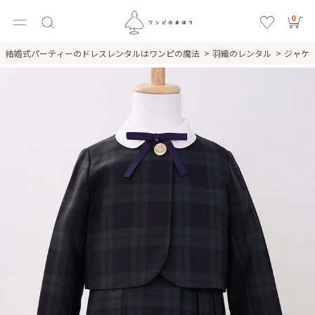
0
結婚式パーティーのドレスレンタルはワンピの魔法
羽織のレンタル
ジャケ