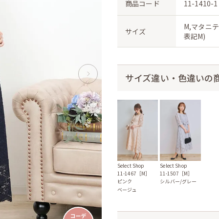
商品コード
11-1410-1
M,マタニテ
サイズ
表記M)
サイズ違い・色違いの
Select Shop
Select Shop
11-1467［M］
11-1507［M］
ピンク
シルバー/グレー
ベージュ