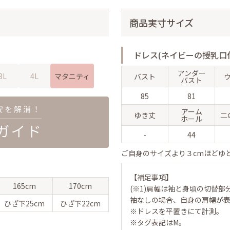
商品実寸サイズ
ドレス(ネイビーの授乳口
アンダー
3L
4L
マタニティ
バスト
バスト
85
81
アーム
ゆき丈
二
ホール
-
44
ご自身のサイズより３cmほどゆ
【補足事項】
165cm
170cm
(※1)肩幅は袖と身頃の切替部
袖なしの場合、自身の肩幅が
ひざ下
25cm
ひざ下
22cm
※ドレスを平置きにて計測。
※タグ表記はM。