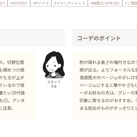
向け
#30代向け
#Mサイズ
#マタニティドレス
#結婚式/お呼ばれ
#ご親
コーデのポイント
ス。切替位置
肘が隠れる長さの袖付きなの
も締めつけ感
感が出る。よりフォーマルな
でも丈が上が
高感度大のベージュのボレロ
スタッフ
ているので授
ベージュにすると華やかさも
かよ
着たい20代後
ーがお好みの方は、グレーの
も◎。アンダ
印象に寄せるのがおすすめ。
みに注意。
まる短めのものがすっきりと