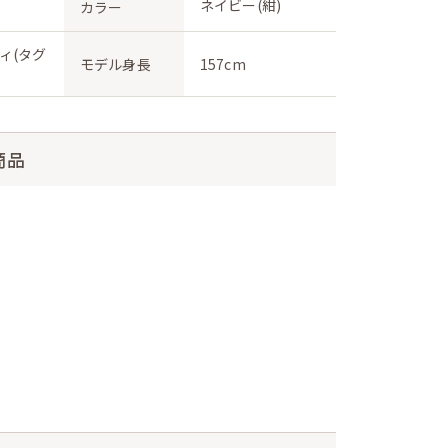
ネイビー(紺)
カラー
ィ(タグ
モデル身長
157cm
商品