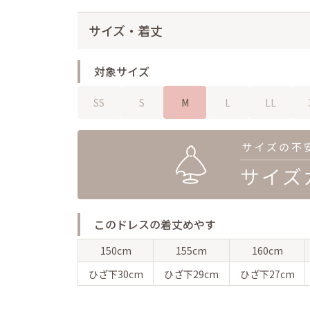
サイズ・着丈
対象サイズ
SS
S
M
L
LL
このドレスの着丈めやす
150cm
155cm
160cm
ひざ下
30cm
ひざ下
29cm
ひざ下
27cm