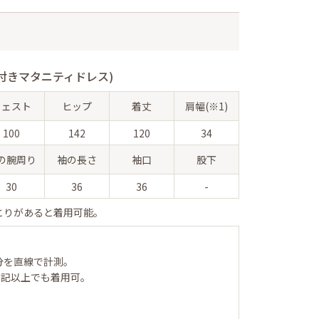
付きマタニティドレス)
ウェスト
ヒップ
着丈
肩幅(※1)
100
142
120
34
の腕周り
袖の長さ
袖口
股下
30
36
36
-
とりがあると着用可能。
分を直線で計測。
表記以上でも着用可。