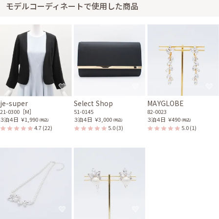
モデルコーディネートで使用した商品
ーツバッグ
ュー付バッグ
51-0130
51-0121
身長154cm【Sサイズ】 (バスト：C70)
30代前半
2023/09/30
結婚式 (友人として)
サイズはやや大きく、丈はひざ下でした。 ドレスは上半身はぴったり着れ
たのですが、身長が低い分丈が長くてちょっと大変でした。 ドレス素敵だ
je-super
Select Shop
MAYGLOBE
ねと友人にほめられてうれしかったです。 素敵な商品のレンタルさせてく
21-0300［M］
51-0145
82-0023
れてありがとうございました。
３泊４日
￥1,990
３泊４日
￥3,000
３泊４日
￥490
(税込)
(税込)
(税込)
4.7
(22)
5.0
(3)
5.0
(1)
レンタル/購入した商品
パールとお花モチーフのネ
ベージュのV開きノーカラ
ックレス
ーボレロ
31-0207
21-0303
ベージュのラメプリーツが
ゴールドのビジューロング
ま口クラッチバッグ
イヤリング
51-0162
82-0023