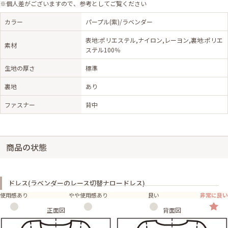
※個人差がございますので、参考としてご覧ください
カラー
パープル(紫)/ラベンダー
表地:ポリエステル,ナイロン,レーヨン,裏地:ポリエ
素材
ステル100％
生地の厚さ
標準
裏地
あり
ファスナー
背中
商品の状態
ドレス(ラベンダーのレース切替ナロードレス)
使用感あり
やや使用感あり
良い
非常に良い
正面図
背面図