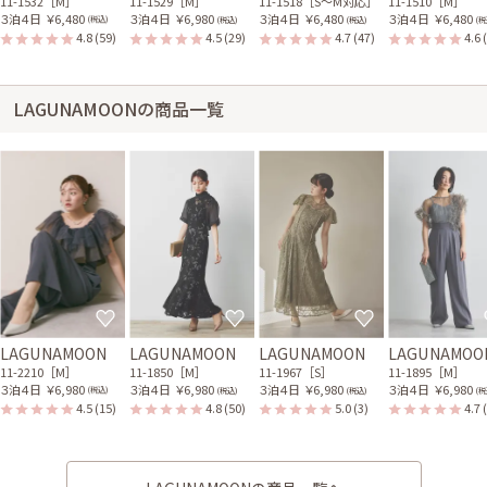
11-1532［M］
11-1529［M］
11-1518［S〜M対応］
11-1510［M］
３泊４日
￥6,480
３泊４日
￥6,980
３泊４日
￥6,480
３泊４日
￥6,480
(税込)
(税込)
(税込)
(税
4.8
(59)
4.5
(29)
4.7
(47)
4.6
LAGUNAMOONの商品一覧
LAGUNAMOON
LAGUNAMOON
LAGUNAMOON
LAGUNAMOO
11-2210［M］
11-1850［M］
11-1967［S］
11-1895［M］
３泊４日
￥6,980
３泊４日
￥6,980
３泊４日
￥6,980
３泊４日
￥6,980
(税込)
(税込)
(税込)
(税
4.5
(15)
4.8
(50)
5.0
(3)
4.7