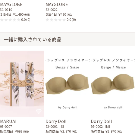
MAYGLOBE
MAYGLOBE
31-0210
82-0022
３泊４日
￥1,490
３泊４日
￥490
(税込)
(税込)
0.0
(0)
0.0
(0)
一緒に購入されている商品
MARUAI
Dorry Doll
Dorry Doll
93-0007
92-0001［S］
92-0002［M］
販売商品
￥693
販売商品
￥2,970
販売商品
￥2,970
(税込)
(税込)
(税込)