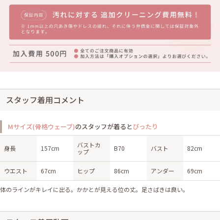
スタッフ着用コメント
Mサイズ(骨格ウェーブ)
のスタッフが着ると
ぴったり
バストカ
身長
157cm
B70
バスト
82cm
ップ
ウエスト
67cm
ヒップ
86cm
アンダー
69cm
体のラインがキレイに出る。かかとが見える位の丈。足さばきは良い。