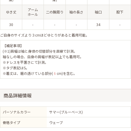
アーム
ゆき丈
二の腕周り
袖の長さ
袖口
股下
ホール
30
-
-
-
34
-
ご自身のサイズより３cmほどゆとりがあると着用可能。
【補足事項】
(※1)肩幅は袖と身頃の切替部分を直線で計測。
袖なしの場合、自身の肩幅が表記以上でも着用可。
※ドレスを平置きにて計測。
※タグ表記はS。
※着丈は、裾の透けている部分(
6
cm)を含む。
商品詳細情報
パーソナルカラー
サマー(ブルーベース)
骨格タイプ
ウェーブ