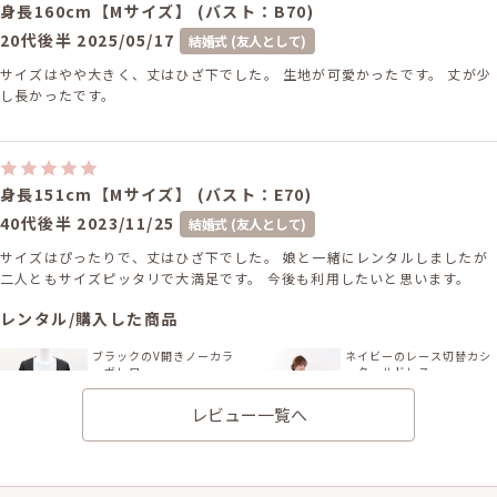
身長160cm【Mサイズ】 (バスト：B70)
20代後半
2025/05/17
結婚式 (友人として)
サイズはやや大きく、丈はひざ下でした。 生地が可愛かったです。 丈が少
し長かったです。
身長151cm【Mサイズ】 (バスト：E70)
40代後半
2023/11/25
結婚式 (友人として)
サイズはぴったりで、丈はひざ下でした。 娘と一緒にレンタルしましたが
二人ともサイズピッタリで大満足です。 今後も利用したいと思います。
レンタル/購入した商品
ブラックのV開きノーカラ
ネイビーのレース切替カシ
ーボレロ
ュクールドレス
21-0300
11-1363
レビュー一覧へ
ベージュのストーン付プリ
ネイビー×シルバーのビジ