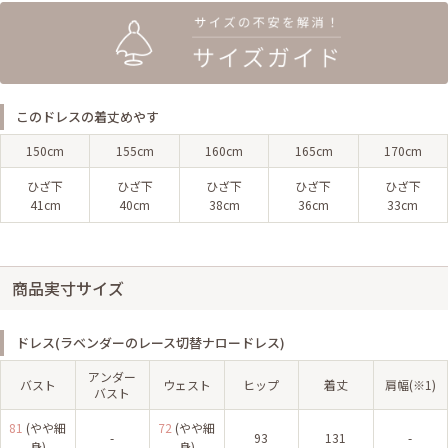
このドレスの着丈めやす
150cm
155cm
160cm
165cm
170cm
ひざ下
ひざ下
ひざ下
ひざ下
ひざ下
41cm
40cm
38cm
36cm
33cm
商品実寸サイズ
ドレス(ラベンダーのレース切替ナロードレス)
アンダー
バスト
ウェスト
ヒップ
着丈
肩幅(※1)
バスト
81
(やや細
72
(やや細
-
93
131
-
身)
身)