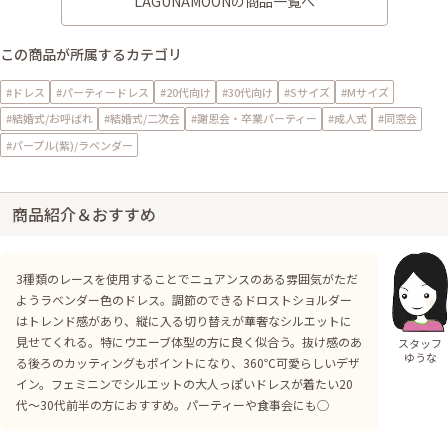
LAGUNAMOONの商品一覧へ
この商品が所属するカテゴリ
#ドレス
#パーティードレス
#20代向け
#30代向け
#Sサイズ
#Mサイズ
#結婚式/お呼ばれ
#結婚式/二次会
#謝恩会・卒業パーティー
#成人式
#同窓会
#パープル(紫)/ラベンダー
商品紹介＆おすすめ
3種類のレースを使用することでニュアンスのある雰囲気がただ
ようラベンダー色のドレス。調節のできるドロストショルダー
はトレンド感があり、縦に入る切り替えが華奢なシルエットに
見せてくれる。特にウエーブ体型の方に良く似合う。抜け感のあ
スタッフ
ゆうな
る後ろのカッティングもポイントになり、360℃可愛らしいデザ
イン。フェミニンでシルエットの大人っぽいドレスが着たい20
代〜30代前半の方におすすめ。パーティーや食事会にも◯