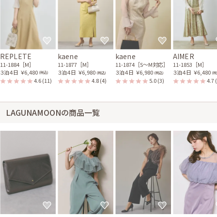
REPLETE
kaene
kaene
AIMER
11-1884［M］
11-1877［M］
11-1874［S〜M対応］
11-1853［M］
３泊４日
￥6,480
３泊４日
￥6,980
３泊４日
￥6,980
３泊４日
￥6,480
(税込)
(税込)
(税込)
(税
4.6
(11)
4.8
(4)
5.0
(3)
4.7
LAGUNAMOONの商品一覧