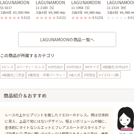
LAGUNAMOON
LAGUNAMOON
LAGUNAMOON
LAGUNAMOO
51-0217
11-2180［S］
11-1968［S］
11-2324［M］
３泊４日
￥3,000
３泊４日
￥6,980
３泊４日
￥6,980
３泊４日
￥6,980
(税込)
(税込)
(税込)
(税
5.0
(2)
5.0
(1)
4.5
(25)
0.0
LAGUNAMOONの商品一覧へ
この商品が所属するカテゴリ
#ドレス
#パーティードレス
#20代向け
#30代向け
#Mサイズ
#結婚式/お呼ばれ
#結婚式/二次会
#謝恩会・卒業パーティー
#成人式
#同窓会
#イエロー(黄)
商品紹介＆おすすめ
レースの上からプリントを施したイエローのドレス。柄は立体的
に見え、上品で他にはないデザイン。程よいボリュームの袖に、
全体的にタイトなシルエットとフレアスカートがスタイルアッ
プ効果も◎ 深めに開いたVネックは顔周りをすっきり見せ、骨格
スタッフ