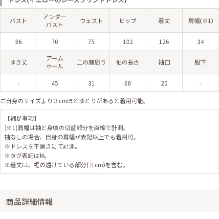
アンダー
バスト
ウェスト
ヒップ
着丈
肩幅(※1)
バスト
86
70
75
102
126
34
アーム
ゆき丈
二の腕周り
袖の長さ
袖口
股下
ホール
-
45
31
60
20
-
ご自身のサイズより３cmほどゆとりがあると着用可能。
【補足事項】
(※1)肩幅は袖と身頃の切替部分を直線で計測。
袖なしの場合、自身の肩幅が表記以上でも着用可。
※ドレスを平置きにて計測。
※タグ表記はM。
※着丈は、裾の透けている部分(
8
cm)を含む。
商品詳細情報