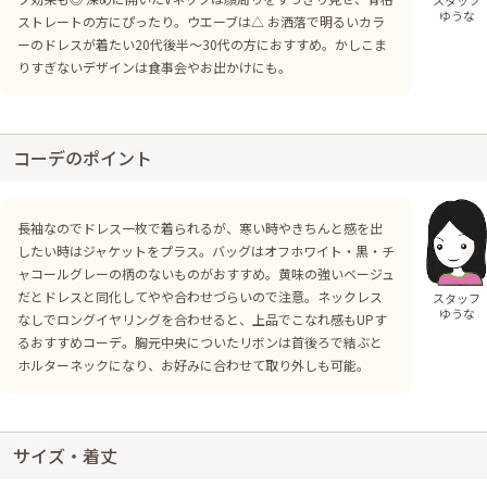
ゆうな
ストレートの方にぴったり。ウエーブは△ お洒落で明るいカラ
ーのドレスが着たい20代後半〜30代の方におすすめ。かしこま
りすぎないデザインは食事会やお出かけにも。
コーデのポイント
長袖なのでドレス一枚で着られるが、寒い時やきちんと感を出
したい時はジャケットをプラス。バッグはオフホワイト・黒・チ
ャコールグレーの柄のないものがおすすめ。黄味の強いベージュ
だとドレスと同化してやや合わせづらいので注意。ネックレス
スタッフ
ゆうな
なしでロングイヤリングを合わせると、上品でこなれ感もUPす
るおすすめコーデ。胸元中央についたリボンは首後ろで結ぶと
ホルターネックになり、お好みに合わせて取り外しも可能。
サイズ・着丈