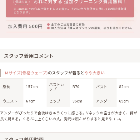
スタッフ着用コメント
Mサイズ(骨格ウェーブ)
のスタッフが着ると
やや大きい
バストカ
身長
157cm
B70
バスト
82cm
ップ
ウエスト
67cm
ヒップ
86cm
アンダー
69cm
アンダーがぴったりで食後はきゅうくつに感じる。Vネックの空きが大きく、首が
長く見える。くるぶし上くらいの丈。胸元は屈んだりすると見えやすい。
スタッフ着用動画