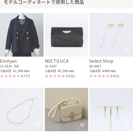
モデルコーディネートで使用した商品
ネイビーのレーストップス
ベージュのV字プレートク
付きIラインドレス
ラッチバッグ
11-1872
51-0157
Emilyan
NOCTILUCA
Select Shop
21-0330［M］
51-0167
82-0037
３泊４日
￥1,990
３泊４日
￥3,000
３泊４日
￥490
(税込)
(税込)
(税込)
4.7
(7)
5.0
(2)
5.0
(1)