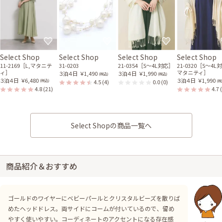
Select Shop
Select Shop
Select Shop
Select Shop
11-2169［L,マタニテ
31-0203
21-0354［S〜4L対応］
21-0320［S〜4L
ィ］
マタニティ］
３泊４日
￥1,490
３泊４日
￥1,990
(税込)
(税込)
３泊４日
￥6,480
３泊４日
￥1,990
4.5
(4)
0.0
(0)
(税込)
(税
4.8
(21)
4.7
Select Shopの商品一覧へ
商品紹介＆おすすめ
ゴールドのワイヤーにベビーパールとクリスタルビーズを散りば
めたヘッドドレス。両サイドにコームが付いているので、留め
やすく使いやすい。コーディネートのアクセントになる存在感