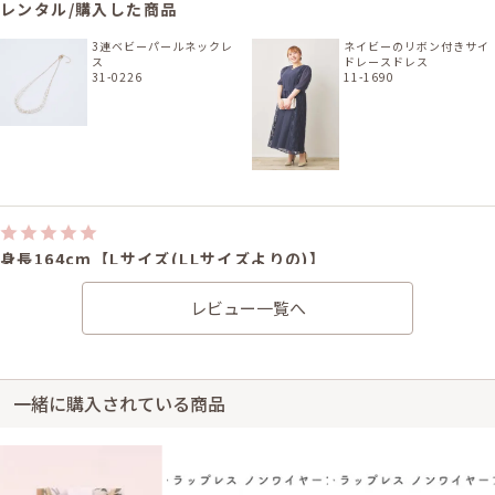
レンタル/購入した商品
3連ベビーパールネックレ
ネイビーのリボン付きサイ
ス
ドレースドレス
31-0226
11-1690
身長164cm【Lサイズ(LLサイズよりの)】
20代後半
2025/06/28
結婚式 (友人として)
レビュー一覧へ
かわいくて、扱いやすく助かりました。
レンタル/購入した商品
一緒に購入されている商品
シルバーグレーの花柄刺繍
ミディ丈ドレス
11-1752