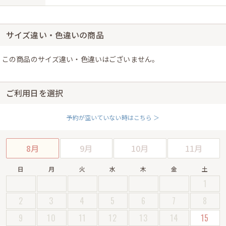
サイズ違い・色違いの商品
この商品のサイズ違い・色違いはございません。
ご利用日を選択
予約が空いていない時はこちら ＞
8月
9月
10月
11月
日
月
火
水
木
金
土
1
2
3
4
5
6
7
8
9
10
11
12
13
14
15