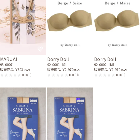
身長151cm【Mサイズ】
30代前半
2023/01/21
結婚式 (友人として)
ヘッドドレスも可愛かったです。
レンタル/購入した商品
ゴールドのラメチュールメ
ロウドレス
11-1587
MARUAI
Dorry Doll
Dorry Doll
93-0007
92-0001［S］
92-0002［M］
販売商品
￥693
販売商品
￥2,970
販売商品
￥2,970
(税込)
(税込)
(税込)
0.0
(0)
0.0
(0)
0.0
(0)