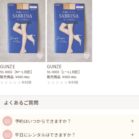
GUNZE
GUNZE
91-0002［M〜L対応］
91-0003［L〜LL対応］
販売商品
￥660
販売商品
￥660
(税込)
(税込)
0.0
(0)
0.0
(0)
よくあるご質問
予約はいつからできますか？
平日にレンタルはできますか？