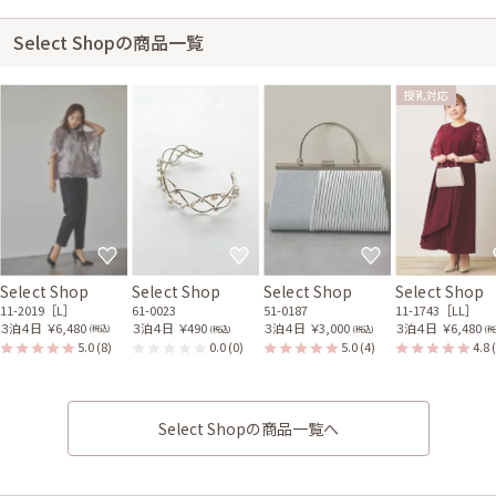
Select Shopの商品一覧
授乳対応
Select Shop
Select Shop
Select Shop
Select Shop
11-2019［L］
61-0023
51-0187
11-1743［LL］
３泊４日
￥6,480
３泊４日
￥490
３泊４日
￥3,000
３泊４日
￥6,480
(税込)
(税込)
(税込)
(税
5.0
(8)
0.0
(0)
5.0
(4)
4.8
Select Shopの商品一覧へ