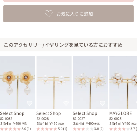
お気に入りに追加
このアクセサリー/イヤリングを見ている方におすすめ
Select Shop
Select Shop
Select Shop
MAYGLOBE
82-0032
82-0028
82-0027
82-0025
３泊４日
￥490
３泊４日
￥490
３泊４日
￥490
３泊４日
￥490
(税込)
(税込)
(税込)
(税込)
5.0
(1)
5.0
(1)
3.0
(2)
3.7