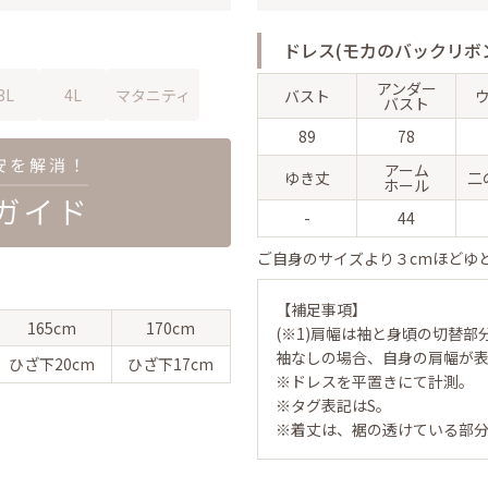
ドレス(モカのバックリボ
アンダー
3L
4L
マタニティ
バスト
バスト
89
78
アーム
ゆき丈
二
ホール
-
44
ご自身のサイズより３cmほどゆ
【補足事項】
165cm
170cm
(※1)肩幅は袖と身頃の切替部
袖なしの場合、自身の肩幅が
ひざ下
20cm
ひざ下
17cm
※ドレスを平置きにて計測。
※タグ表記はS。
※着丈は、裾の透けている部分