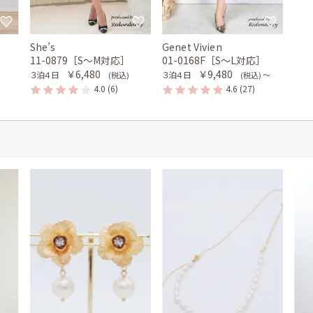
She’s
Genet Vivien
11-0879［S〜M対応］
01-0168F［S〜L対応］
￥6,480
￥9,480
３泊４日
３泊４日
(税込)
(税込) 〜
4.0
(6)
4.6
(27)