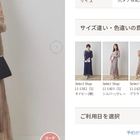
サイズ
サイズ違い・色違いの
Select Shop
Select Shop
Select
11-1582［S］
11-1603［S］
11-1
ネイビー(紺)
シルバー/グレー
ブラウ
ご利用日を選択
予約が