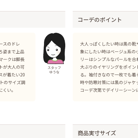
コーデのポイント
ースのドレ
大人っぽくしたい時は黒の靴
ろ姿まで上品
象にしたい時はベージュ系の
マークは脚長
リーはシンプルなパールを合
トが大人の可
大ぶりのイヤリングをポイン
スタッフ
ゆうな
が着たい20
る。袖付きなので一枚でも着
ストのサイズ調
時や防寒対策には黒のジャケ
にくい。
コーデ次第でデイリーシーン
商品実寸サイズ