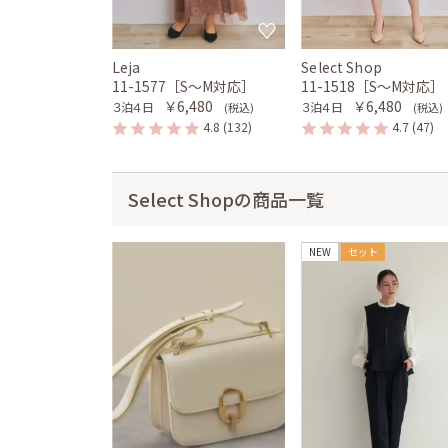
Leja
Select Shop
11-1577［S〜M対応］
11-1518［S〜M対応］
￥6,480
￥6,480
３泊４日
３泊４日
(税込)
(税込)
4.8
(132)
4.7
(47)
Select Shopの商品一覧
NEW
セット