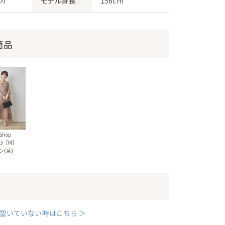
モデル身長
156cm
商品
 Shop
623［M］
ン(茶)
空いていない時はこちら ＞