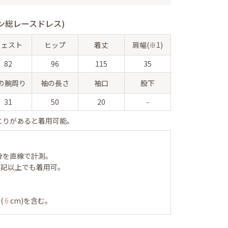
ン総レースドレス)
ウェスト
ヒップ
着丈
肩幅(※1)
82
96
115
35
の腕周り
袖の長さ
袖口
股下
31
50
20
-
とりがあると着用可能。
分を直線で計測。
表記以上でも着用可。
(
6
cm)を含む。