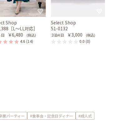
ect Shop
Select Shop
-1388［L〜LL対応］
51-0132
￥6,480
￥3,000
４日
３泊４日
(税込)
(税込)
4.6
(14)
0.0
(0)
卒業パーティー
#食事会・記念日ディナー
#成人式