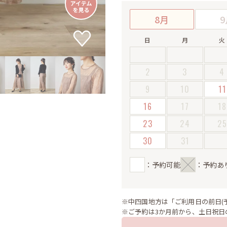
8月
9
日
月
火
2
3
4
9
10
11
16
17
18
23
24
2
30
31
：予約可能
：予約あ
※中四国地方は「ご利用日の前日(
※ご予約は3か月前から、土日祝日