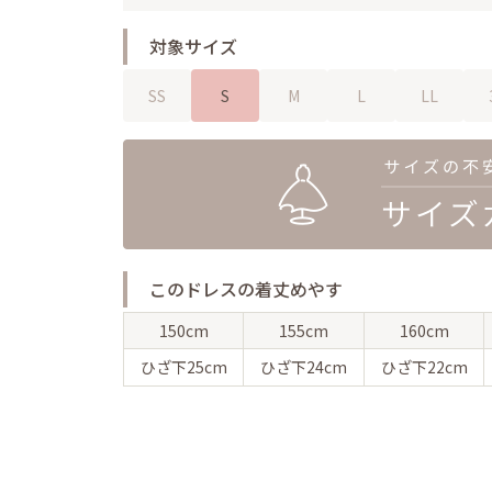
対象サイズ
SS
S
M
L
LL
このドレスの着丈めやす
150cm
155cm
160cm
ひざ下
25cm
ひざ下
24cm
ひざ下
22cm