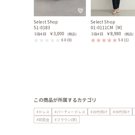
Select Shop
Select Shop
51-0183
01-0111CM［M］
￥3,000
￥8,980
３泊４日
３泊４日
(税込)
(税込)
0.0
(0)
5.0
(1)
この商品が所属するカテゴリ
#ドレス
#パーティードレス
#20代向け
#30代向け
#同窓会
#ブラウン(茶)