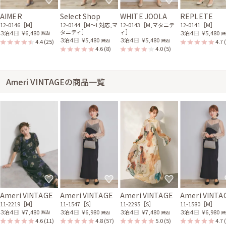
AIMER
Select Shop
WHITE JOOLA
REPLETE
12-0146［M］
12-0144［M〜L対応,マ
12-0143［M,マタニテ
12-0141［M］
タニティ］
ィ］
３泊４日
￥6,480
３泊４日
￥5,480
(税込)
(税
３泊４日
￥5,480
３泊４日
￥5,480
4.4
(25)
4.7
(税込)
(税込)
4.6
(8)
4.0
(5)
Ameri VINTAGEの商品一覧
Ameri VINTAGE
Ameri VINTAGE
Ameri VINTAGE
Ameri VINTA
11-2219［M］
11-1547［S］
11-2295［S］
11-1580［M］
３泊４日
￥7,480
３泊４日
￥6,980
３泊４日
￥7,480
３泊４日
￥6,980
(税込)
(税込)
(税込)
(税
4.6
(11)
4.8
(57)
5.0
(5)
4.7