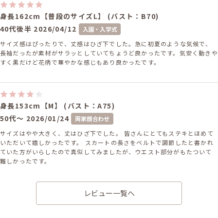
身長162cm【普段のサイズL】 (バスト：B70)
40代後半
2026/04/12
入園・入学式
サイズ感はぴったりで、丈感はひざ下でした。急に初夏のような気候で、
長袖だったが素材がサラッとしていてちょうど良かったです。気安く動きや
すく黒だけど花柄で華やかな感じもあり良かったです。
身長153cm【M】 (バスト：A75)
50代～
2026/01/24
両家顔合わせ
サイズはやや大きく、丈はひざ下でした。 皆さんにとてもステキとほめて
いただいて嬉しかったです。 スカートの長さをベルトで調節したと書かれ
ていた方がいらしたので真似してみましたが、ウエスト部分がもたついて
難しかったです。
レビュー一覧へ
身長160cm【SS〜S (現在妊娠６ヶ月)】
30代後半
2025/11/29
結婚式 (友人として)