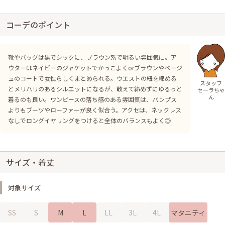
コーデのポイント
靴やバッグは黒でシックに、ブラウン系で明るい雰囲気に。ア
ウターはネイビーのジャケットでかっこよくorブラウンやベージ
ュのコートで女性らしくまとめられる。ウエストの紐を締める
スタッフ
とメリハリのあるシルエットになるが、敢えて締めずにゆるっと
セーラちゃ
ん
着るのも良い。ワンピースの落ち感のある雰囲気は、パンプス
よりもブーツやローファーが良く似合う。アクセは、ネックレス
なしでロングイヤリングをつけると全体のバランスもよく◎
サイズ・着丈
対象サイズ
SS
S
M
L
LL
3L
4L
マタニティ