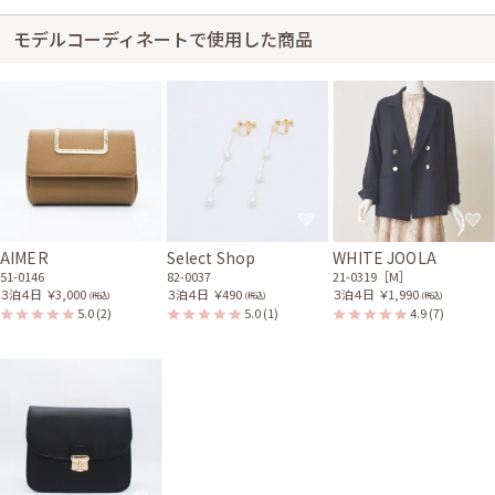
サイズはやや大きくて、丈はひざ下でした。マタニティとして大活躍でし
モデルコーディネートで使用した商品
た!中に着込むこともできて、友人にも可愛いと言われました。
AIMER
Select Shop
WHITE JOOLA
51-0146
82-0037
21-0319［M］
３泊４日
￥3,000
３泊４日
￥490
３泊４日
￥1,990
(税込)
(税込)
(税込)
5.0
(2)
5.0
(1)
4.9
(7)