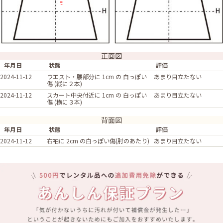
正面図
年月日
状態
評価
2024-11-12
ウエスト・腰部分に 1cm の 白っぽい
あまり目立たない
傷 (縦に２本)
2024-11-12
スカート中央付近に 1cm の 白っぽい
あまり目立たない
傷 (横に３本)
背面図
年月日
状態
評価
2024-11-12
右袖に 2cm の白っぽい傷(肘のあたり)
あまり目立たない