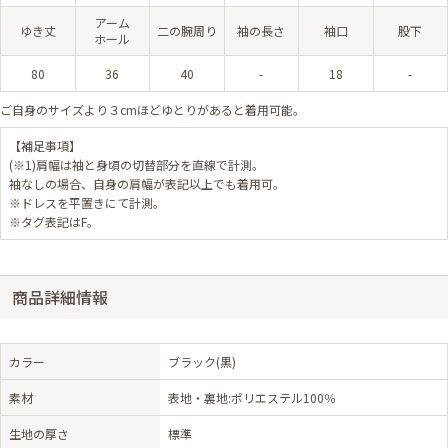
アーム
ゆき丈
二の腕周り
袖の長さ
袖口
股下
ホール
80
36
40
-
18
-
ご自身のサイズより３cmほどゆとりがあると着用可能。
【補足事項】
(※1)肩幅は袖と身頃の切替部分を直線で計測。
袖なしの場合、自身の肩幅が表記以上でも着用可。
※ドレスを平置きにて計測。
※タグ表記はF。
商品詳細情報
カラー
ブラック(黒)
素材
表地・裏地:ポリエステル100％
生地の厚さ
標準