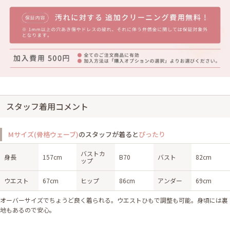
スタッフ着用コメント
Mサイズ(骨格ウェーブ)
のスタッフが着ると
ぴったり
バストカ
身長
157cm
B70
バスト
82cm
ップ
ウエスト
67cm
ヒップ
86cm
アンダー
69cm
オーバーサイズでちょうど良く着られる。ウエストひもで調整も可能。身頃には裏
地もあるので安心。