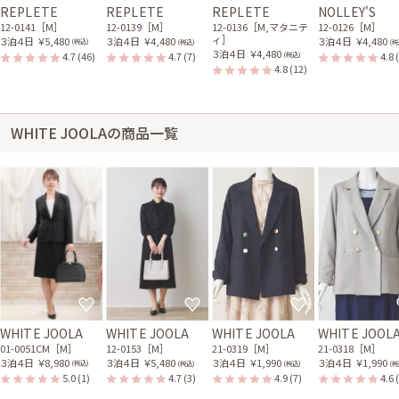
REPLETE
REPLETE
REPLETE
NOLLEY'S
12-0141［M］
12-0139［M］
12-0136［M,マタニテ
12-0126［M］
ィ］
３泊４日
￥5,480
３泊４日
￥4,480
３泊４日
￥4,480
(税込)
(税込)
(税
３泊４日
￥4,480
4.7
(46)
4.7
(7)
4.8
(税込)
4.8
(12)
WHITE JOOLAの商品一覧
WHITE JOOLA
WHITE JOOLA
WHITE JOOLA
WHITE JOOL
01-0051CM［M］
12-0153［M］
21-0319［M］
21-0318［M］
３泊４日
￥8,980
３泊４日
￥5,480
３泊４日
￥1,990
３泊４日
￥1,990
(税込)
(税込)
(税込)
(税
5.0
(1)
4.7
(3)
4.9
(7)
4.6