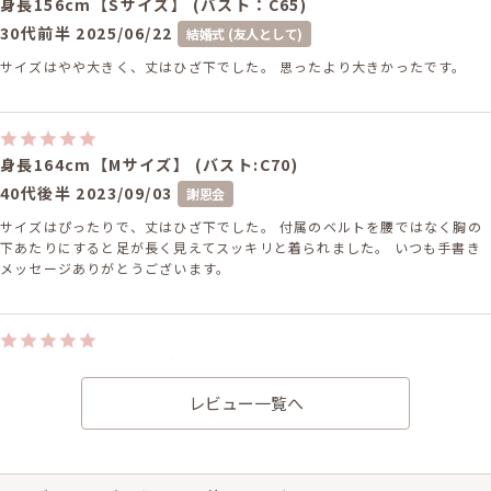
身長156cm【Sサイズ】 (バスト：C65)
30代前半
2025/06/22
結婚式 (友人として)
サイズはやや大きく、丈はひざ下でした。 思ったより大きかったです。
身長164cm【Mサイズ】 (バスト:C70)
40代後半
2023/09/03
謝恩会
サイズはぴったりで、丈はひざ下でした。 付属のベルトを腰ではなく胸の
下あたりにすると足が長く見えてスッキリと着られました。 いつも手書き
メッセージありがとうございます。
身長157cm【Lサイズ】
40代後半
2023/06/24
結婚式 (友人として)
レビュー一覧へ
サイズはぴったりで、丈はひざ下でした。 着心地が良く、上品な感じで大
変有り難かったです。 少し脱ぎ着がやりにくかったですが... この度はあり
がとうございました。