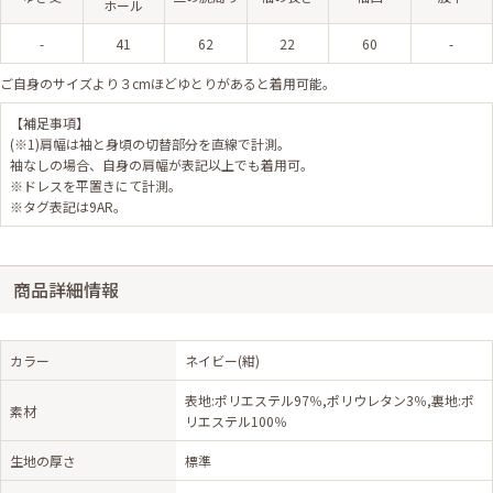
ホール
-
41
62
22
60
-
ご自身のサイズより３cmほどゆとりがあると着用可能。
【補足事項】
(※1)肩幅は袖と身頃の切替部分を直線で計測。
袖なしの場合、自身の肩幅が表記以上でも着用可。
※ドレスを平置きにて計測。
※タグ表記は9AR。
商品詳細情報
カラー
ネイビー(紺)
表地:ポリエステル97％,ポリウレタン3％,裏地:ポ
素材
リエステル100％
生地の厚さ
標準