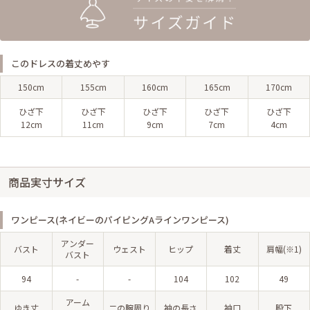
このドレスの着丈めやす
150cm
155cm
160cm
165cm
170cm
ひざ下
ひざ下
ひざ下
ひざ下
ひざ下
12cm
11cm
9cm
7cm
4cm
商品実寸サイズ
ワンピース(ネイビーのパイピングAラインワンピース)
アンダー
バスト
ウェスト
ヒップ
着丈
肩幅(※1)
バスト
94
-
-
104
102
49
アーム
ゆき丈
二の腕周り
袖の長さ
袖口
股下