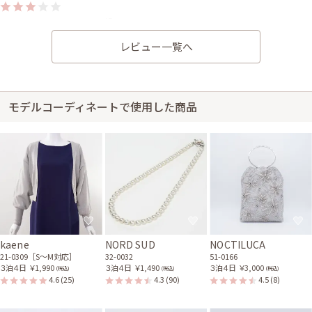
身長148cm【Sサイズ】
50代～
2025/04/19
婚活
レビュー一覧へ
サイズはかなり大きく、丈はひざ下でした。 小柄な為丈がかなり長くドレ
スのようになってしまいました。 肩幅はぴったりで首回りもちょうど良か
ったが丈が長すぎるように感じました。
モデルコーディネートで使用した商品
kaene
NORD SUD
NOCTILUCA
21-0309［S〜M対応］
32-0032
51-0166
３泊４日
￥1,990
３泊４日
￥1,490
３泊４日
￥3,000
(税込)
(税込)
(税込)
4.6
(25)
4.3
(90)
4.5
(8)