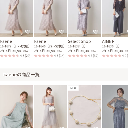
kaene
kaene
Select Shop
AIMER
11-1677［S〜M対応］
11-1646［SS〜S対応］
11-1638［S］
11-1636［S］
３泊４日
￥6,980
３泊４日
￥6,980
３泊４日
￥6,480
３泊４日
￥6,480
(税込)
(税込)
(税込)
(税
4.5
(29)
4.6
(14)
4.8
(32)
4.9
kaeneの商品一覧
NEW