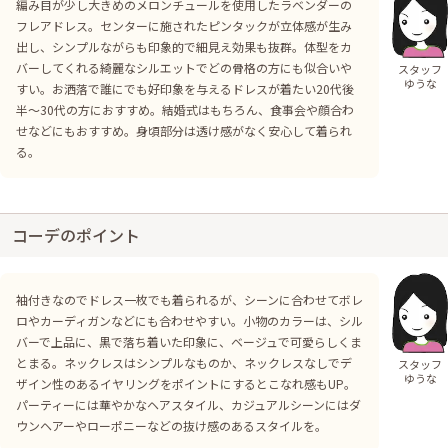
編み目が少し大きめのメロンチュールを使用したラベンダーの
フレアドレス。センターに施されたピンタックが立体感が生み
出し、シンプルながらも印象的で細見え効果も抜群。体型をカ
バーしてくれる綺麗なシルエットでどの骨格の方にも似合いや
スタッフ
ゆうな
すい。お洒落で誰にでも好印象を与えるドレスが着たい20代後
半〜30代の方におすすめ。結婚式はもちろん、食事会や顔合わ
せなどにもおすすめ。身頃部分は透け感がなく安心して着られ
る。
コーデのポイント
袖付きなのでドレス一枚でも着られるが、シーンに合わせてボレ
ロやカーディガンなどにも合わせやすい。小物のカラーは、シル
バーで上品に、黒で落ち着いた印象に、ベージュで可愛らしくま
とまる。ネックレスはシンプルなものか、ネックレスなしでデ
スタッフ
ゆうな
ザイン性のあるイヤリングをポイントにするとこなれ感もUP。
パーティーには華やかなヘアスタイル、カジュアルシーンにはダ
ウンヘアーやローポニーなどの抜け感のあるスタイルを。