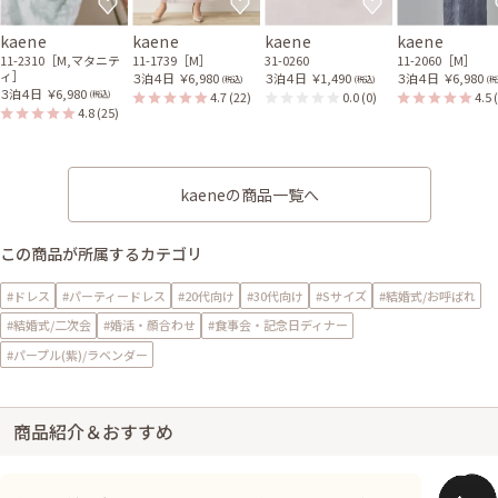
kaene
kaene
kaene
kaene
11-2310［M,マタニテ
11-1739［M］
31-0260
11-2060［M］
ィ］
３泊４日
￥6,980
３泊４日
￥1,490
３泊４日
￥6,980
(税込)
(税込)
(税
３泊４日
￥6,980
4.7
(22)
0.0
(0)
4.5
(税込)
4.8
(25)
kaeneの商品一覧へ
この商品が所属するカテゴリ
#ドレス
#パーティードレス
#20代向け
#30代向け
#Sサイズ
#結婚式/お呼ばれ
#結婚式/二次会
#婚活・顔合わせ
#食事会・記念日ディナー
#パープル(紫)/ラベンダー
商品紹介＆おすすめ