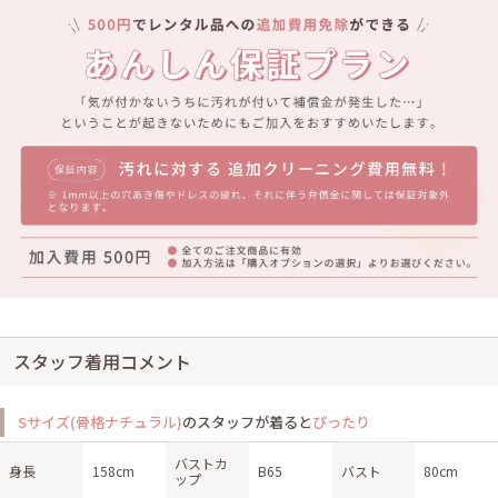
スタッフ着用コメント
Sサイズ(骨格ナチュラル)
のスタッフが着ると
ぴったり
バストカ
身長
158cm
B65
バスト
80cm
ップ