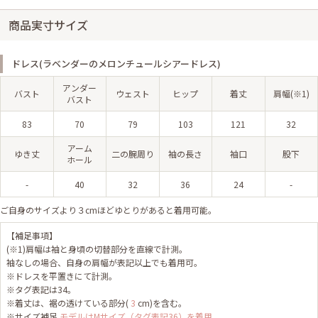
商品実寸サイズ
ドレス(ラベンダーのメロンチュールシアードレス)
アンダー
バスト
ウェスト
ヒップ
着丈
肩幅(※1)
バスト
83
70
79
103
121
32
アーム
ゆき丈
二の腕周り
袖の長さ
袖口
股下
ホール
-
40
32
36
24
-
ご自身のサイズより３cmほどゆとりがあると着用可能。
【補足事項】
(※1)肩幅は袖と身頃の切替部分を直線で計測。
袖なしの場合、自身の肩幅が表記以上でも着用可。
※ドレスを平置きにて計測。
※タグ表記は34。
※着丈は、裾の透けている部分(
3
cm)を含む。
※サイズ補足
モデルはMサイズ（タグ表記36）を着用。