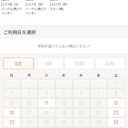
11-1708［S］
11-1731［M］
11-1732［M］
パープル(紫)/ラ
パープル(紫)/ラ
ブルー(青)
ベンダー
ベンダー
ご利用日を選択
予約が空いていない時はこちら ＞
8月
9月
10月
11月
日
月
火
水
木
金
土
1
2
3
4
5
6
7
8
9
10
11
12
13
14
15
16
17
18
19
20
21
22
23
24
25
26
27
28
29