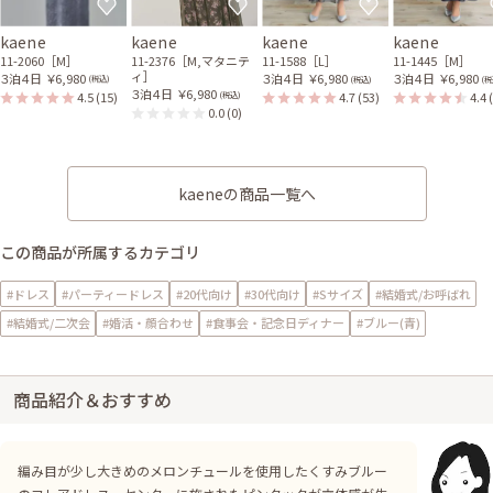
kaene
kaene
kaene
kaene
11-2060［M］
11-2376［M,マタニテ
11-1588［L］
11-1445［M］
ィ］
３泊４日
￥6,980
３泊４日
￥6,980
３泊４日
￥6,980
(税込)
(税込)
(税
３泊４日
￥6,980
4.5
(15)
4.7
(53)
4.4
(税込)
0.0
(0)
kaeneの商品一覧へ
この商品が所属するカテゴリ
#ドレス
#パーティードレス
#20代向け
#30代向け
#Sサイズ
#結婚式/お呼ばれ
#結婚式/二次会
#婚活・顔合わせ
#食事会・記念日ディナー
#ブルー(青)
商品紹介＆おすすめ
編み目が少し大きめのメロンチュールを使用したくすみブルー