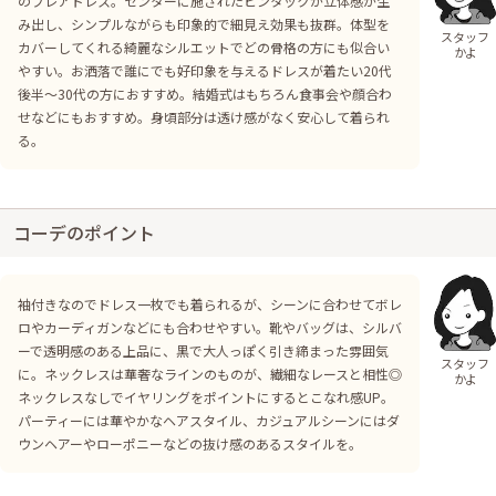
のフレアドレス。センターに施されたピンタックが立体感が生
み出し、シンプルながらも印象的で細見え効果も抜群。体型を
スタッフ
カバーしてくれる綺麗なシルエットでどの骨格の方にも似合い
かよ
やすい。お洒落で誰にでも好印象を与えるドレスが着たい20代
後半〜30代の方におすすめ。結婚式はもちろん食事会や顔合わ
せなどにもおすすめ。身頃部分は透け感がなく安心して着られ
る。
コーデのポイント
袖付きなのでドレス一枚でも着られるが、シーンに合わせてボレ
ロやカーディガンなどにも合わせやすい。靴やバッグは、シルバ
ーで透明感のある上品に、黒で大人っぽく引き締まった雰囲気
スタッフ
に。ネックレスは華奢なラインのものが、繊細なレースと相性◎
かよ
ネックレスなしでイヤリングをポイントにするとこなれ感UP。
パーティーには華やかなヘアスタイル、カジュアルシーンにはダ
ウンヘアーやローポニーなどの抜け感のあるスタイルを。