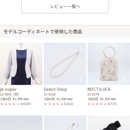
全体的にレース生地だったので、結婚式中気をつかうことが多かったと感じ
レビュー一覧へ
ます。
レンタル/購入した商品
グレーのV開きノーカラー
捻りパールのネックレス
モデルコーディネートで使用した商品
ボレロ
31-0216
21-0301
【S/ベージュ】ストラップ
レスノンワイヤーブラ
92-0001
身長160cm【Sサイズ】 (バスト：C65)
30代後半
2025/10/19
結婚式 (友人として)
je-super
Select Shop
NOCTILUCA
サイズはぴったりで、丈はひざ下でした。 露出が少なく、丈の長いドレス
21-0301［M］
31-0216
51-0174
３泊４日
￥1,990
３泊４日
￥1,490
３泊４日
￥3,000
を探していたので肩の部分のみ透け感があり、くるぶしより上の丈で上品
(税込)
(税込)
(税込)
4.4
(47)
5.0
(2)
4.7
(7)
なドレスが見つかり大満足しています。