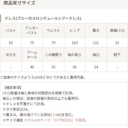
商品実寸サイズ
ドレス(ブルーのメロンチュールシアードレス)
アンダー
バスト
ウェスト
ヒップ
着丈
肩幅(※1)
バスト
83
70
79
103
121
32
アーム
ゆき丈
二の腕周り
袖の長さ
袖口
股下
ホール
-
40
32
36
24
-
ご自身のサイズより３cmほどゆとりがあると着用可能。
【補足事項】
(※1)肩幅は袖と身頃の切替部分を直線で計測。
袖なしの場合、自身の肩幅が表記以上でも着用可。
※ドレスを平置きにて計測。
※タグ表記は34。
※着丈は、裾の透けている部分(
3
cm)を含む。
※サイズ補足
モデルはMサイズ（タグ表記36）を着用。