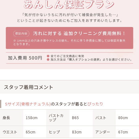
スタッフ着用コメント
Sサイズ(骨格ナチュラル)
のスタッフが着ると
ぴったり
バストカ
身長
158cm
B65
バスト
80cm
ップ
ウエスト
65cm
ヒップ
83cm
アンダー
67cm