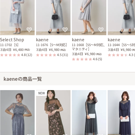
Select Shop
kaene
kaene
kaene
11-1702［S］
11-1676［S〜M対応］
11-1668［SS〜M対応,
11-1644［SS〜S
マタニティ］
３泊４日
￥6,480
３泊４日
￥6,980
３泊４日
￥6,980
(税込)
(税込)
(税
３泊４日
￥6,980
4.8
(12)
4.5
(31)
4.3
(税込)
4.6
(5)
kaeneの商品一覧
NEW