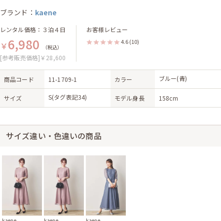
ブランド：
kaene
レンタル価格：３泊４日
お客様レビュー
6,980
4.6
(10)
￥
（税込）
[参考販売価格]￥28,600
ブルー(青)
商品コード
11-1709-1
カラー
S(タグ表記34)
サイズ
モデル身長
158cm
サイズ違い・色違いの商品
kaene
kaene
kaene