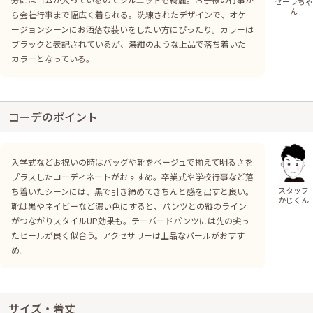
セーラちゃ
ん
ら会社行事まで幅広く着られる。洗練されたデザインで、オケ
ージョンシーンにお洒落な装いをしたい方にぴったり。カラーは
ブラックと表記されているが、濃紺のような上品で落ち着いた
カラーとなっている。
コーデのポイント
入学式などお祝いの時はバッグや靴をベージュで揃えて明るさを
プラスしたコーディネートがおすすめ。卒業式や学校行事など落
スタッフ
ち着いたシーンには、黒で引き締めてきちんと感を出すと良い。
かじくん
靴は黒やネイビーなど濃い色にすると、パンツとの縦のライン
がつながりスタイルUP効果も。テーパードパンツには先の尖っ
たヒールが良く似合う。アクセサリーは上品なパールがおすす
め。
サイズ・着丈