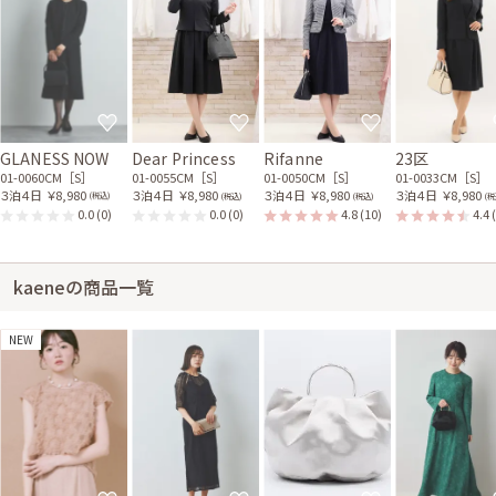
GLANESS NOW
Dear Princess
Rifanne
23区
01-0060CM［S］
01-0055CM［S］
01-0050CM［S］
01-0033CM［S］
３泊４日
￥8,980
３泊４日
￥8,980
３泊４日
￥8,980
３泊４日
￥8,980
(税込)
(税込)
(税込)
(税
0.0
(0)
0.0
(0)
4.8
(10)
4.4
kaeneの商品一覧
NEW