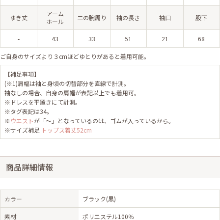
アーム
ゆき丈
二の腕周り
袖の長さ
袖口
股下
ホール
-
43
33
51
21
68
ご自身のサイズより３cmほどゆとりがあると着用可能。
【補足事項】
(※1)肩幅は袖と身頃の切替部分を直線で計測。
袖なしの場合、自身の肩幅が表記以上でも着用可。
※ドレスを平置きにて計測。
※タグ表記は34。
※
ウエスト
が「～」となっているのは、ゴムが入っているから。
※サイズ補足
トップス着丈52cm
商品詳細情報
カラー
ブラック(黒)
素材
ポリエステル100％