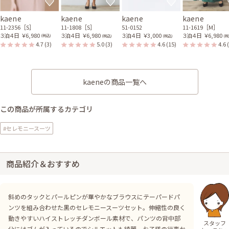
kaene
kaene
kaene
kaene
11-2356［S］
11-1808［S］
51-0152
11-1619［M］
３泊４日
￥6,980
３泊４日
￥6,980
３泊４日
￥3,000
３泊４日
￥6,980
(税込)
(税込)
(税込)
(税
4.7
(3)
5.0
(3)
4.6
(15)
4.6
kaeneの商品一覧へ
この商品が所属するカテゴリ
#セレモニースーツ
商品紹介＆おすすめ
斜めのタックとパールピンが華やかなブラウスにテーパードパ
ンツを組み合わせた黒のセレモニースーツセット。伸縮性の良く
動きやすいハイストレッチダンボール素材で、パンツの背中部
スタッフ
分にはゴムが入っているのでシルエットも綺麗。お子様の行事か