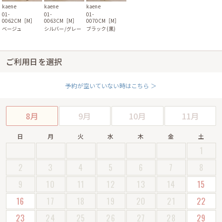
kaene
kaene
kaene
01-
01-
01-
0062CM［M］
0063CM［M］
0070CM［M］
ベージュ
シルバー/グレー
ブラック(黒)
ご利用日を選択
予約が空いていない時はこちら ＞
8月
9月
10月
11月
日
月
火
水
木
金
土
1
2
3
4
5
6
7
8
9
10
11
12
13
14
15
16
17
18
19
20
21
22
23
24
25
26
27
28
29