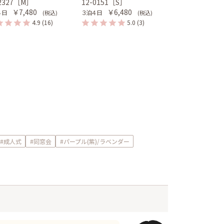
-2327［M］
12-0151［S］
￥7,480
￥6,480
４日
３泊４日
(税込)
(税込)
4.9
(16)
5.0
(3)
#成人式
#同窓会
#パープル(紫)/ラベンダー