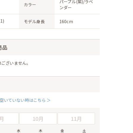
パープル(紫)/ラベ
カラー
ンダー
1)
モデル身長
160cm
商品
はございません。
空いていない時はこちら ＞
月
10月
11月
水
木
金
土