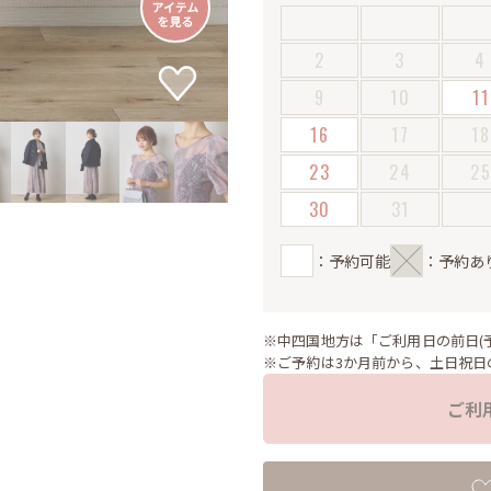
2
3
4
9
10
11
16
17
18
23
24
2
30
31
：予約可能
：予約あ
※中四国地方は「ご利用日の前日(
※ご予約は3か月前から、土日祝日
ご利