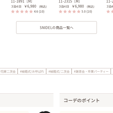
11-1891［M］
11-2315［M］
11
￥6,980
￥6,980
３泊４日
３泊４日
３泊
(税込)
(税込)
4.6
(10)
5.0
(10)
SNIDELの商品一覧へ
#花嫁二次会
#結婚式/お呼ばれ
#結婚式/二次会
#謝恩会・卒業パーティー
コーデのポイント