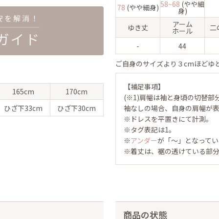
58~68
(やや細
78
(やや細身)
身)
アーム
ゆき丈
二
ホール
-
44
ご自身のサイズより３cmほどゆ
【補足事項】
165cm
170cm
(※1)肩幅は袖と身頃の切替部
ひざ下
33cm
ひざ下
30cm
袖なしの場合、自身の肩幅が
※ドレスを平置きにて計測。
※タグ表記は1。
※
アンダー
が「～」となってい
※着丈は、裾の透けている部分
商品の状態