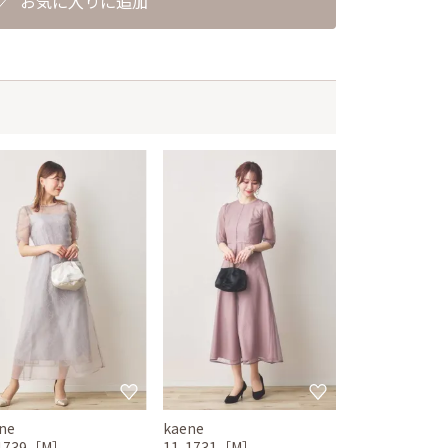
お気に入りに追加
ne
kaene
-1739［M］
11-1731［M］