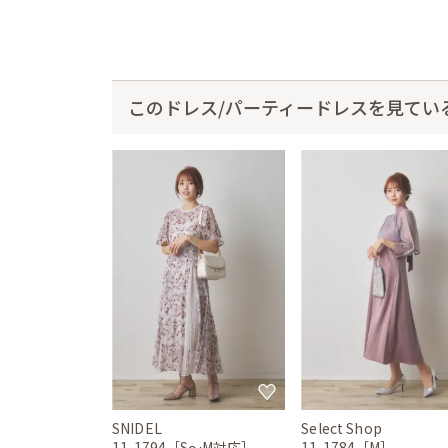
このドレス/パーティードレスを見てい
SNIDEL
Select Shop
11-1794［S〜M対応］
11-1784［M］