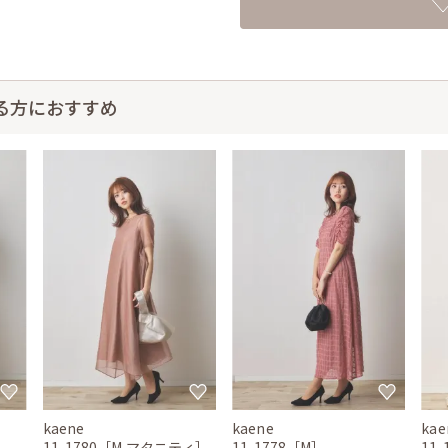
る方におすすめ
kaene
kaene
kae
11-1780［M,マタニティ］
11-1778［M］
11