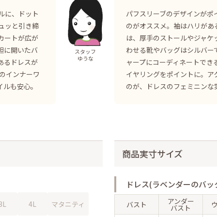
ルに、ドット
パフスリーブのデザインがポ
ュッと引き締
のがオススメ。袖はハリがあ
カートが広が
は、厚手のストールやジャケ
胆に開いたバ
わせる靴やバッグはシルバー
スタッフ
ゆうな
あるドレスが
ャープにコーディネートでき
きのインナーワ
イヤリングをポイントに。ア
イルも安心。
のが、ドレスのフェミニンな
商品実寸サイズ
ドレス(ラベンダーのバッ
アンダー
3L
4L
マタニティ
バスト
バスト