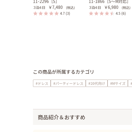
11-2296［S］
11-1866［S〜M対応］
￥7,480
￥6,980
３泊４日
３泊４日
(税込)
(税込)
4.7
(3)
4.5
(6)
この商品が所属するカテゴリ
#ドレス
#パーティードレス
#20代向け
#Mサイズ
商品紹介＆おすすめ