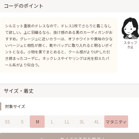
コーデのポイント
シルエット重視のドレスなので、ドレス1枚でさらりと着こなし
て欲しい。上に羽織るなら、抜け感のある黒のカーディガンがお
すすめ。グレージュに近いカラーは、オフホワイトや黄味の少な
スタッフ
いベージュと相性が良く、靴やバッグに取り入れると明るいポイ
かよ
ントとなる。小物を黒でまとめると、クール感がよりUPした引
き締まったコーデに。ネックレスやイヤリングは光を抑えたパ
ール系がより似合う。
サイズ・着丈
対象サイズ
SS
S
M
L
LL
3L
4L
マタニティ