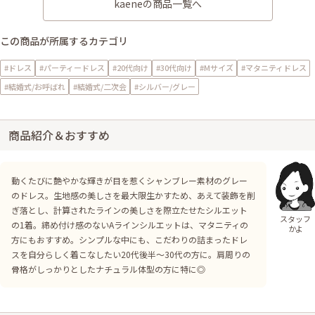
kaeneの商品一覧へ
この商品が所属するカテゴリ
#ドレス
#パーティードレス
#20代向け
#30代向け
#Mサイズ
#マタニティドレス
#結婚式/お呼ばれ
#結婚式/二次会
#シルバー/グレー
商品紹介＆おすすめ
動くたびに艶やかな輝きが目を惹くシャンブレー素材のグレー
のドレス。生地感の美しさを最大限生かすため、あえて装飾を削
ぎ落とし、計算されたラインの美しさを際立たせたシルエット
スタッフ
の1着。締め付け感のないAラインシルエットは、マタニティの
かよ
方にもおすすめ。シンプルな中にも、こだわりの詰まったドレ
スを自分らしく着こなしたい20代後半〜30代の方に。肩周りの
骨格がしっかりとしたナチュラル体型の方に特に◎