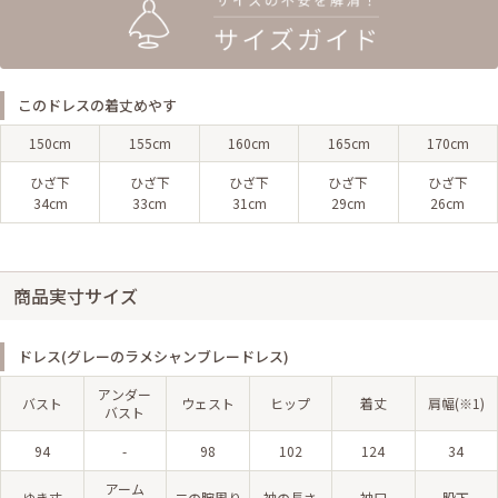
このドレスの着丈めやす
150cm
155cm
160cm
165cm
170cm
ひざ下
ひざ下
ひざ下
ひざ下
ひざ下
34cm
33cm
31cm
29cm
26cm
商品実寸サイズ
ドレス(グレーのラメシャンブレードレス)
アンダー
バスト
ウェスト
ヒップ
着丈
肩幅(※1)
バスト
94
-
98
102
124
34
アーム
ゆき丈
二の腕周り
袖の長さ
袖口
股下