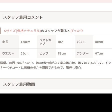
スタッフ着用コメント
Sサイズ(骨格ナチュラル)
のスタッフが着ると
ぴったり
バストカ
身長
158cm
B65
バスト
80cm
ップ
ウエスト
65cm
ヒップ
83cm
アンダー
67cm
肩幅、首周りはぴったり。締め付け感がなく楽な着心地。着丈はくるぶし丈。イン
ナーペチコートは肩紐の長さを調節できるので、胸元も安心。
スタッフ着用動画