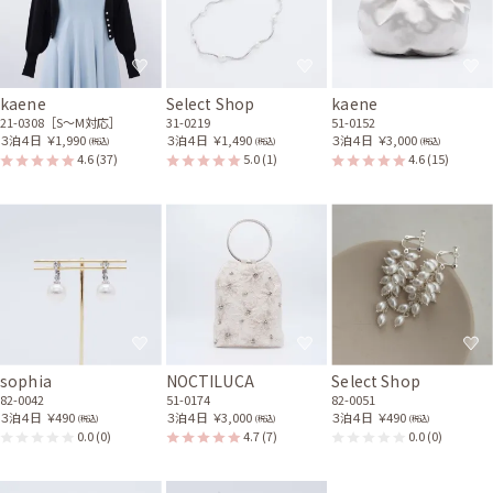
レンタル/購入した商品
ゴールドチェーンのポイン
トパールネックレス
31-0222
kaene
Select Shop
kaene
21-0308［S〜M対応］
31-0219
51-0152
３泊４日
￥1,990
３泊４日
￥1,490
３泊４日
￥3,000
(税込)
(税込)
(税込)
4.6
(37)
5.0
(1)
4.6
(15)
sophia
NOCTILUCA
Select Shop
82-0042
51-0174
82-0051
３泊４日
￥490
３泊４日
￥3,000
３泊４日
￥490
(税込)
(税込)
(税込)
0.0
(0)
4.7
(7)
0.0
(0)