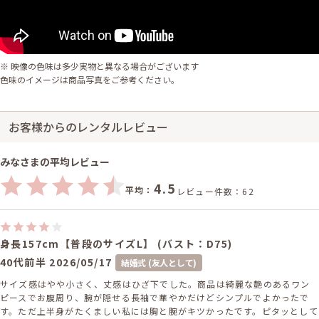
※ 映像の色味は多少実物と異なる場合がございます
色味のイメージは商品写真をご参考ください。
お客様からのレンタルレビュー
みなさまの平均レビュー
4.5
平均：
レビュー件数：62
身長157cm【普段のサイズL】 (バスト：D75)
40代前半
2026/05/17
結婚式 (友人として)
サイズ感はやや小さく、丈感はひざ下でした。商品は綺麗な艶のあるワン
ピースでお腹周り、腕が隠せる長袖で華やかだけどシンプルでよかったで
す。ただ上半身がたくましい私には胸と腕がキツかったです。ピタッとして