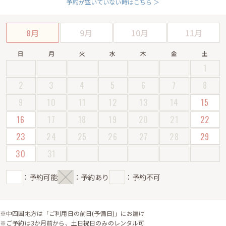
予約が空いていない時はこちら ＞
8月
9月
10月
11月
日
月
火
水
木
金
土
1
2
3
4
5
6
7
8
9
10
11
12
13
14
15
16
17
18
19
20
21
22
23
24
25
26
27
28
29
30
31
：予約可能
：予約あり
：予約不可
※中四国地方は「ご利用日の前日(予備日)」にお届け
※ご予約は3か月前から、土日祝日のみのレンタル可