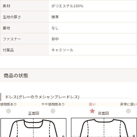
素材
ポリエステル100％
生地の厚さ
標準
裏地
なし
ファスナー
背中
付属品
キャミソール
商品の状態
ドレス(グレーのラメシャンブレードレス)
使用感あり
やや使用感あり
良い
非常に良い
正面図
背面図