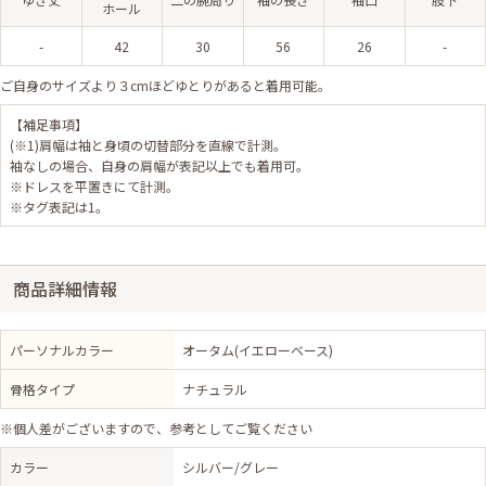
ホール
-
42
30
56
26
-
ご自身のサイズより３cmほどゆとりがあると着用可能。
【補足事項】
(※1)肩幅は袖と身頃の切替部分を直線で計測。
袖なしの場合、自身の肩幅が表記以上でも着用可。
※ドレスを平置きにて計測。
※タグ表記は1。
商品詳細情報
パーソナルカラー
オータム(イエローベース)
骨格タイプ
ナチュラル
※個人差がございますので、参考としてご覧ください
カラー
シルバー/グレー