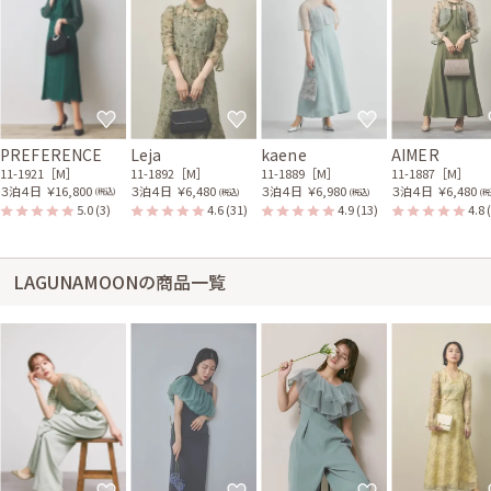
PREFERENCE
Leja
kaene
AIMER
11-1921［M］
11-1892［M］
11-1889［M］
11-1887［M］
３泊４日
￥16,800
３泊４日
￥6,480
３泊４日
￥6,980
３泊４日
￥6,480
(税込)
(税込)
(税込)
(税
5.0
(3)
4.6
(31)
4.9
(13)
4.8
LAGUNAMOONの商品一覧