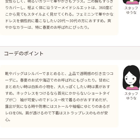
女性らしく、明るいカラーで華やかさもプラス。二の腕もすっき
りカバーし、程よく体に沿うマーメイドシルエットは、360度ど
スタッフ
ゆうな
こから見てもスタイルよく見せてくれる。フェミニンで華やかな
ドレスを個性的に着こなしたい20代〜30代の方におすすめ。爽
やかなカラーは、特に春夏のお呼ばれにぴったり。
コーデのポイント
靴やバッグはシルバーでまとめると、上品で透明感の引き立つコ
ーデに。春夏のお式や海辺でのお呼ばれにもぴったり。甘めに
まとめたい時は白系の小物を、大人っぽくしたい時は黒がおす
すめ。ネックレスをつけるなら首元にかからないショートタイ
スタッフ
ゆうな
プが◯ 袖が可愛いのでドレス一枚で着るのがおすすめだが、
露出が気になる時や防寒にはストールや袖幅にゆとりのあるボ
レロをON。肩が透けるので下着はストラップレスのものが安
心。