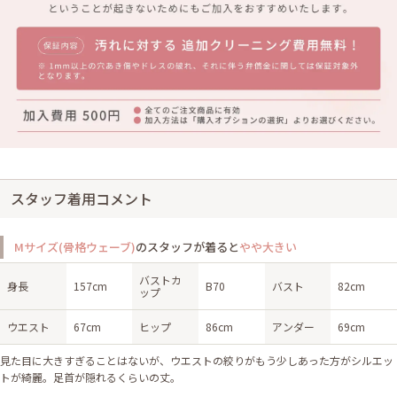
スタッフ着用コメント
Mサイズ(骨格ウェーブ)
のスタッフが着ると
やや大きい
バストカ
身長
157cm
B70
バスト
82cm
ップ
ウエスト
67cm
ヒップ
86cm
アンダー
69cm
見た目に大きすぎることはないが、ウエストの絞りがもう少しあった方がシルエッ
トが綺麗。足首が隠れるくらいの丈。