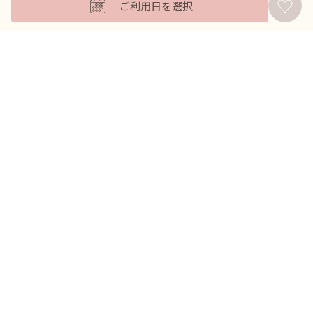
ご利用日を選択
バッグ
羽織
アクセサリー
ふくさ
販売商品
商品を絞り込んで探す
ドレスレンタル ワンピの魔法トップへ