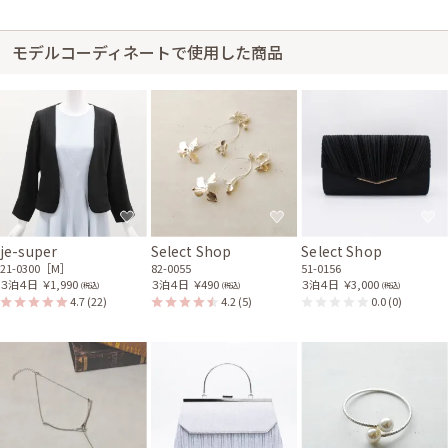
レンタル/購入した商品
ラナンキュラスのご祝儀袋
モデルコーディネートで使用した商品
93-0025
身長159cm【Mサイズ】 (バスト：D65)
20代前半
2025/10/11
結婚式 (友人として)
サイズはぴったりで、丈はひざ下でした。 サイトの写真通りの商品が、指
定した日時にしっかり届いたため大変満足しております。 箱の中に入って
いたお手紙もとてもご丁寧で嬉しかったです。 キレイな商品で、また利用
je-super
Select Shop
Select Shop
させていただきたいと思っています。
21-0300［M］
82-0055
51-0156
３泊４日
￥1,990
３泊４日
￥490
３泊４日
￥3,000
(税込)
(税込)
(税込)
レンタル/購入した商品
4.7
(22)
4.2
(5)
0.0
(0)
2連パールの3wayネックレ
ベージュのラメプリーツが
ス
ま口クラッチバッグ
31-0215
51-0162