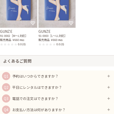
GUNZE
GUNZE
91-0002［M〜L対応］
91-0003［L〜LL対応］
販売商品
￥660
販売商品
￥660
(税込)
(税込)
0.0
(0)
0.0
(0)
よくあるご質問
予約はいつからできますか？
平日にレンタルはできますか？
電話での注文はできますか？
お支払い方法は何がありますか？