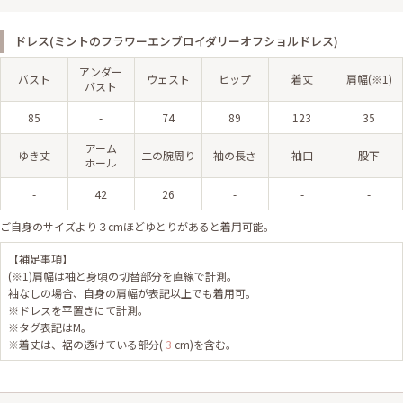
ドレス(ミントのフラワーエンブロイダリーオフショルドレス)
アンダー
バスト
ウェスト
ヒップ
着丈
肩幅(※1)
バスト
85
-
74
89
123
35
アーム
ゆき丈
二の腕周り
袖の長さ
袖口
股下
ホール
-
42
26
-
-
-
ご自身のサイズより３cmほどゆとりがあると着用可能。
【補足事項】
(※1)肩幅は袖と身頃の切替部分を直線で計測。
袖なしの場合、自身の肩幅が表記以上でも着用可。
※ドレスを平置きにて計測。
※タグ表記はM。
※着丈は、裾の透けている部分(
3
cm)を含む。