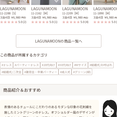
LAGUNAMOON
LAGUNAMOON
LAGUNAMOON
LAGUNAMOO
11-2288［S］
11-2162［M］
11-2209［M］
11-1890［M］
３泊４日
￥6,980
３泊４日
￥6,980
３泊４日
￥6,980
３泊４日
￥6,980
(税込)
(税込)
(税込)
(税
5.0
(2)
5.0
(1)
5.0
(4)
5.0
LAGUNAMOONの商品一覧へ
この商品が所属するカテゴリ
#ドレス
#パーティードレス
#20代向け
#30代向け
#Mサイズ
#結婚式/お呼ばれ
#結婚式/二次会
#謝恩会・卒業パーティー
#成人式
#グリーン(緑)
商品紹介＆おすすめ
表情のあるチュールにこだわりのあるモダンな印象の花刺繍を
施したミントグリーンのドレス。オフショルダー風のデザインが