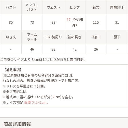
アンダー
バスト
ウェスト
ヒップ
着丈
肩幅(※1)
バスト
87
(やや細
85
73
77
115
31
身)
アーム
ゆき丈
二の腕周り
袖の長さ
袖口
股下
ホール
-
46
32
42
26
-
ご自身のサイズより３cmほどゆとりがあると着用可能。
【補足事項】
(※1)肩幅は袖と身頃の切替部分を直線で計測。
袖なしの場合、自身の肩幅が表記以上でも着用可。
※ドレスを平置きにて計測。
※タグ表記はM。
※着丈は、裾の透けている部分(
7
cm)を含む。
※サイズ補足
首周りは41cm。
商品詳細情報