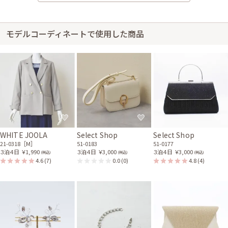
サイズ感はぴったりで、丈感はひざ下でした。どの商品も非常に状態が良
いものばかりで安心しました。ドレスの種類が多くて自分に合うものを選
ぶことができました。
モデルコーディネートで使用した商品
レンタル/購入した商品
ベージュのビジューライン
ベージュのフラワーレース
ハンドバッグ
ふくさ
51-0228
53-0008
ベージュのシャンタン長袖
クリームの百花金封祝儀袋
ボレロ
93-0012
21-0267
【M/ベージュ】ストラップ
レスノンワイヤーブラ/ナチ
ュラルベージュ
92-0002
WHITE JOOLA
Select Shop
Select Shop
21-0318［M］
51-0183
51-0177
３泊４日
￥1,990
３泊４日
￥3,000
３泊４日
￥3,000
(税込)
(税込)
(税込)
4.6
(7)
0.0
(0)
4.8
(4)