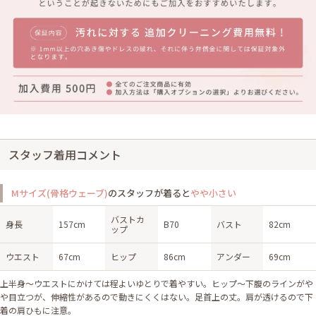
スタッフ着用コメント
Mサイズ(骨格ウェーブ)
のスタッフが着ると
やや小さい
バストカ
身長
157cm
B70
バスト
82cm
ップ
ウエスト
67cm
ヒップ
86cm
アンダー
69cm
上半身〜ウエストにかけては程よいゆとりで着やすい。ヒップ〜下腹のラインがや
や目立つが、伸縮性があるので動きにくくはない。足首上の丈。肩が透けるので下
着の肩ひもに注意。