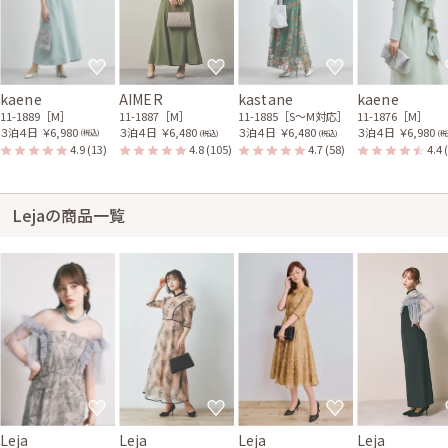
kaene
AIMER
kastane
kaene
11-1889［M］
11-1887［M］
11-1885［S〜M対応］
11-1876［M］
３泊４日
￥6,980
３泊４日
￥6,480
３泊４日
￥6,480
３泊４日
￥6,980
(税込)
(税込)
(税込)
(税
4.9
(13)
4.8
(105)
4.7
(58)
4.4
Lejaの商品一覧
Leja
Leja
Leja
Leja