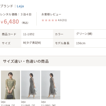
ブランド：
Leja
レンタル価格：３泊４日
お客様レビュー
6,480
4.6
(31)
￥
（税込）
グリーン(緑)
商品コード
11-1892
カラー
M(タグ表記M)
サイズ
モデル身長
156cm
サイズ違い・色違いの商品
Leja
Leja
Leja
11-1864［S］
11-1865［S］
11-1893［M］