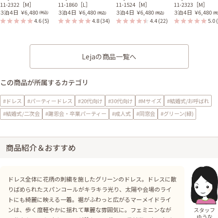
11-2322［M］
11-1860［L］
11-1524［M］
11-2323［M］
３泊４日
￥6,480
３泊４日
￥6,480
３泊４日
￥6,480
３泊４日
￥6,480
(税込)
(税込)
(税込)
(税
4.6
(5)
4.8
(34)
4.4
(22)
5.0
Lejaの商品一覧へ
この商品が所属するカテゴリ
#ドレス
#パーティードレス
#20代向け
#30代向け
#Mサイズ
#結婚式/お呼ばれ
#結婚式/二次会
#謝恩会・卒業パーティー
#成人式
#同窓会
#グリーン(緑)
商品紹介＆おすすめ
ドレス全体に花柄の刺繍を施したグリーンのドレス。ドレスに散
りばめられたスパンコールがキラキラ光り、太陽や会場のライ
トにも綺麗に映える一着。裾がふわっと広がるマーメイドライ
ンは、歩く度軽やかに揺れて華麗な雰囲気に。フェミニンなが
スタッフ
ゆうな