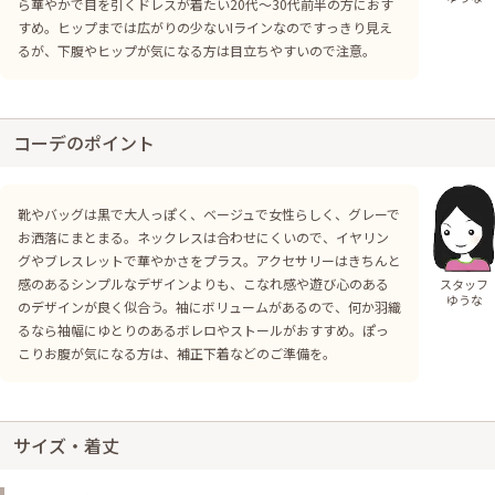
ら華やかで目を引くドレスが着たい20代〜30代前半の方におす
すめ。ヒップまでは広がりの少ないIラインなのですっきり見え
るが、下腹やヒップが気になる方は目立ちやすいので注意。
コーデのポイント
靴やバッグは黒で大人っぽく、ベージュで女性らしく、グレーで
お洒落にまとまる。ネックレスは合わせにくいので、イヤリン
グやブレスレットで華やかさをプラス。アクセサリーはきちんと
感のあるシンプルなデザインよりも、こなれ感や遊び心のある
スタッフ
ゆうな
のデザインが良く似合う。袖にボリュームがあるので、何か羽織
るなら袖幅にゆとりのあるボレロやストールがおすすめ。ぽっ
こりお腹が気になる方は、補正下着などのご準備を。
サイズ・着丈