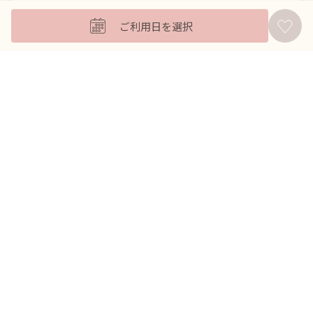
キッズフォーマル
ご利用日を選択
バッグ
羽織
アクセサリー
ふくさ
販売商品
商品を絞り込んで探す
ドレスレンタル ワンピの魔法トップへ