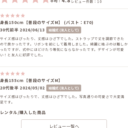
4.8
平均：
レビュー件数：10
身長150cm【普段のサイズM】 (バスト：E70)
30代前半
2026/06/13
結婚式 (友人として)
サイズ感はぴったり、丈感はひざ下でした。ストラップで丈を調節できた
ので良かったです。リボンを前にして着用しました。綺麗に結ぶのは難しか
ったですが、式中にほどけたり等気にならなかったです。デザインが可愛
い！と友人に好評でした。
身長155cm【普段のサイズM】
20代後半
2026/05/02
結婚式 (友人として)
サイズ感はぴったりで、丈感はひざ下でした。写真通りの可愛さで大変満
足です。
レンタル/購入した商品
シルバーのラメプリーツハ
ネイビーのダブルジャケッ
レビュー一覧へ
ンドル付きバッグ
ト