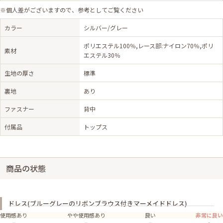
※個人差がございますので、参考としてご覧ください
カラー
シルバー/グレー
ポリエステル100％,レース部:ナイロン70％,ポリ
素材
エステル30％
生地の厚さ
標準
裏地
あり
ファスナー
背中
付属品
トップス
商品の状態
ドレス(ブルーグレーのリボンブラウス付きマーメイドドレス)
使用感あり
やや使用感あり
良い
非常に良い