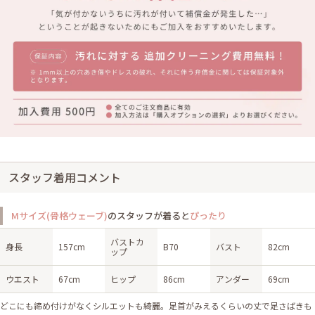
スタッフ着用コメント
Mサイズ(骨格ウェーブ)
のスタッフが着ると
ぴったり
バストカ
身長
157cm
B70
バスト
82cm
ップ
ウエスト
67cm
ヒップ
86cm
アンダー
69cm
どこにも締め付けがなくシルエットも綺麗。足首がみえるくらいの丈で足さばきも