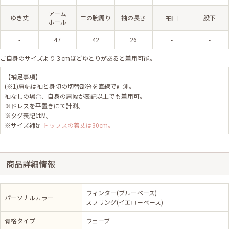
アーム
ゆき丈
二の腕周り
袖の長さ
袖口
股下
ホール
-
47
42
26
-
-
ご自身のサイズより３cmほどゆとりがあると着用可能。
【補足事項】
(※1)肩幅は袖と身頃の切替部分を直線で計測。
袖なしの場合、自身の肩幅が表記以上でも着用可。
※ドレスを平置きにて計測。
※タグ表記はM。
※サイズ補足
トップスの着丈は30cm。
商品詳細情報
ウィンター(ブルーベース)
パーソナルカラー
スプリング(イエローベース)
骨格タイプ
ウェーブ