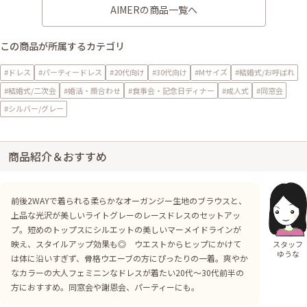
AIMERの商品一覧へ
この商品が所属するカテゴリ
#ドレス
#パーティードレス
#20代向け
#30代向け
#Mサイズ
#結婚式/お呼ばれ
#結婚式/二次会
#婚活・顔合わせ
#食事会・記念日ディナー
#成人式
#同窓会
#シルバー/グレー
商品紹介＆おすすめ
前後2WAYで着られる柔らかなオーガンジー生地のブラウスと、
上品な光沢が美しいライトグレーのレースドレスのセットアッ
プ。短めのトップスにシルエットの美しいマーメイドラインが
映え、スタイルアップ効果も◎ ウエストからヒップにかけて
スタッフ
ゆうな
は体に沿いすぎず、骨格ウエーブの方にぴったりの一着。爽やか
なカラーの大人フェミニンなドレスが着たい20代〜30代前半の
方におすすめ。同窓会や謝恩会、パーティーにも。