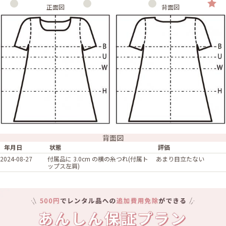
正面図
背面図
背面図
年月日
状態
評価
2024-08-27
付属品に 3.0cm の横の糸つれ(付属ト
あまり目立たない
ップス左肩)