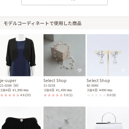
51-0176
21-0319
モデルコーディネートで使用した商品
身長160cm【Mサイズ】
30代前半
2025/09/27
結婚式 (友人として)
サイズはぴったりで、丈はひざ下でした。
je-super
Select Shop
Select Shop
21-0284［M］
31-0238
82-0040
３泊４日
￥1,990
３泊４日
￥1,490
３泊４日
￥490
(税込)
(税込)
(税込)
4.6
(33)
5.0
(1)
0.0
(0)