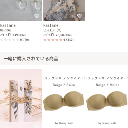
kastane
kastane
82-0063
11-2114［M］
３泊４日
￥490
３泊４日
￥6,980
(税込)
(税込)
0.0
(0)
4.5
(37)
一緒に購入されている商品