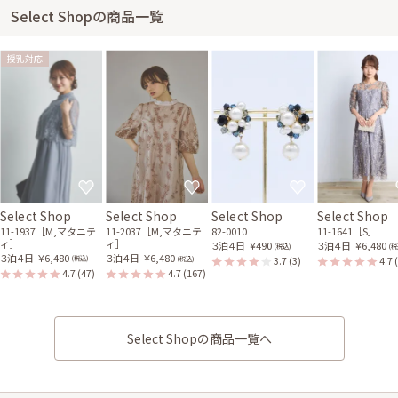
Select Shopの商品一覧
授乳対応
Select Shop
Select Shop
Select Shop
Select Shop
11-1937［M,マタニテ
11-2037［M,マタニテ
82-0010
11-1641［S］
ィ］
ィ］
３泊４日
￥490
３泊４日
￥6,480
(税込)
(税
３泊４日
￥6,480
３泊４日
￥6,480
3.7
(3)
4.7
(税込)
(税込)
4.7
(47)
4.7
(167)
Select Shopの商品一覧へ