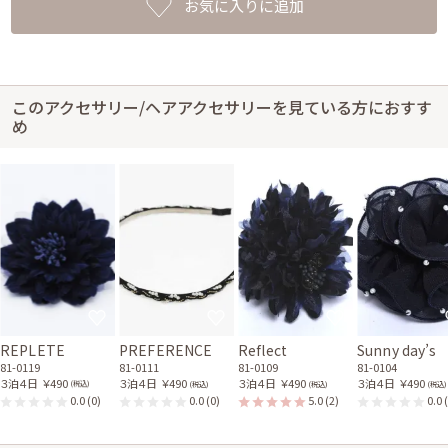
お気に入りに追加
このアクセサリー/ヘアアクセサリーを見ている方におすす
め
REPLETE
PREFERENCE
Reflect
Sunny day’s
81-0119
81-0111
81-0109
81-0104
３泊４日
￥490
３泊４日
￥490
３泊４日
￥490
３泊４日
￥490
(税込)
(税込)
(税込)
(税込)
0.0
(0)
0.0
(0)
5.0
(2)
0.0