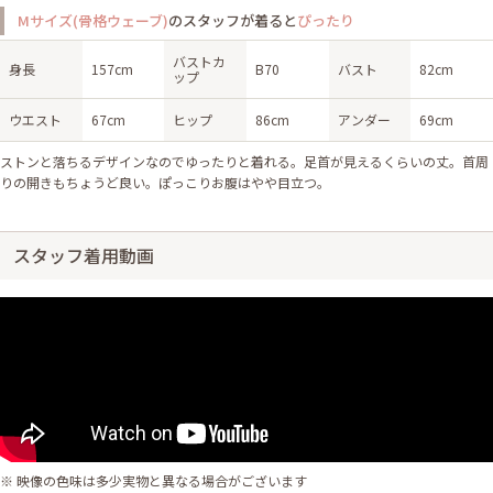
Mサイズ(骨格ウェーブ)
のスタッフが着ると
ぴったり
バストカ
身長
157cm
B70
バスト
82cm
ップ
ウエスト
67cm
ヒップ
86cm
アンダー
69cm
ストンと落ちるデザインなのでゆったりと着れる。足首が見えるくらいの丈。首周
りの開きもちょうど良い。ぽっこりお腹はやや目立つ。
スタッフ着用動画
※ 映像の色味は多少実物と異なる場合がございます