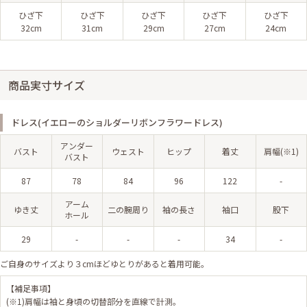
ひざ下
ひざ下
ひざ下
ひざ下
ひざ下
32cm
31cm
29cm
27cm
24cm
商品実寸サイズ
ドレス(イエローのショルダーリボンフラワードレス)
アンダー
バスト
ウェスト
ヒップ
着丈
肩幅(※1)
バスト
87
78
84
96
122
-
アーム
ゆき丈
二の腕周り
袖の長さ
袖口
股下
ホール
29
-
-
-
34
-
ご自身のサイズより３cmほどゆとりがあると着用可能。
【補足事項】
(※1)肩幅は袖と身頃の切替部分を直線で計測。