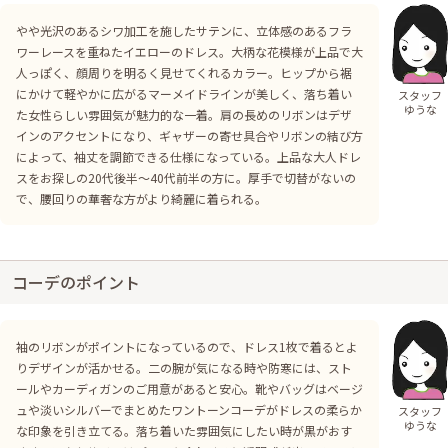
やや光沢のあるシワ加工を施したサテンに、立体感のあるフラ
ワーレースを重ねたイエローのドレス。大柄な花模様が上品で大
人っぽく、顔周りを明るく見せてくれるカラー。ヒップから裾
にかけて軽やかに広がるマーメイドラインが美しく、落ち着い
スタッフ
ゆうな
た女性らしい雰囲気が魅力的な一着。肩の長めのリボンはデザ
インのアクセントになり、ギャザーの寄せ具合やリボンの結び方
によって、袖丈を調節できる仕様になっている。上品な大人ドレ
スをお探しの20代後半〜40代前半の方に。厚手で切替がないの
で、腰回りの華奢な方がより綺麗に着られる。
コーデのポイント
袖のリボンがポイントになっているので、ドレス1枚で着るとよ
りデザインが活かせる。二の腕が気になる時や防寒には、スト
ールやカーディガンのご用意があると安心。靴やバッグはベージ
ュや淡いシルバーでまとめたワントーンコーデがドレスの柔らか
スタッフ
ゆうな
な印象を引き立てる。落ち着いた雰囲気にしたい時が黒がおす