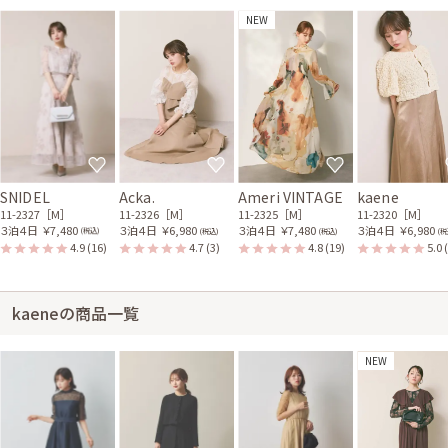
NEW
SNIDEL
Acka.
Ameri VINTAGE
kaene
11-2327［M］
11-2326［M］
11-2325［M］
11-2320［M］
３泊４日
￥7,480
３泊４日
￥6,980
３泊４日
￥7,480
３泊４日
￥6,980
(税込)
(税込)
(税込)
(税
4.9
(16)
4.7
(3)
4.8
(19)
5.0
kaeneの商品一覧
NEW