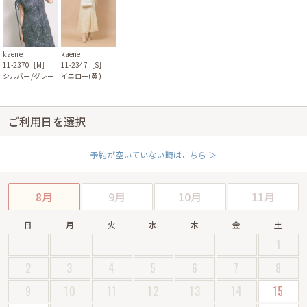
kaene
kaene
11-2370［M］
11-2347［S］
シルバー/グレー
イエロー(黄)
ご利用日を選択
予約が空いていない時はこちら ＞
8月
9月
10月
11月
日
月
火
水
木
金
土
1
2
3
4
5
6
7
8
9
10
11
12
13
14
15