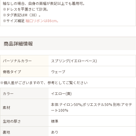
袖なしの場合、自身の肩幅が表記以上でも着用可。
※ドレスを平置きにて計測。
※タグ表記はM（38）。
※サイズ補足
袖口リボンは86cm。
商品詳細情報
パーソナルカラー
スプリング(イエローベース)
骨格タイプ
ウェーブ
※個人差がございますので、参考としてご覧ください
カラー
イエロー(黄)
本体:ナイロン50%,ポリエステル50% 別布:アセテ
素材
ート100%
生地の厚さ
標準
裏地
あり