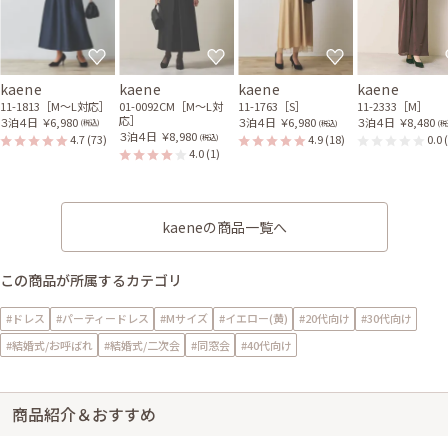
kaene
kaene
kaene
kaene
11-1813［M〜L対応］
01-0092CM［M〜L対
11-1763［S］
11-2333［M］
応］
３泊４日
￥6,980
３泊４日
￥6,980
３泊４日
￥8,480
(税込)
(税込)
(税
３泊４日
￥8,980
4.7
(73)
4.9
(18)
0.0
(税込)
4.0
(1)
kaeneの商品一覧へ
この商品が所属するカテゴリ
#ドレス
#パーティードレス
#Mサイズ
#イエロー(黄)
#20代向け
#30代向け
#結婚式/お呼ばれ
#結婚式/二次会
#同窓会
#40代向け
商品紹介＆おすすめ