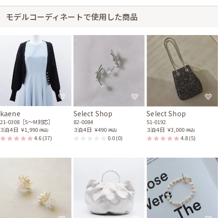
モデルコーディネートで使用した商品
kaene
Select Shop
Select Shop
21-0308［S〜M対応］
82-0084
51-0192
３泊４日
￥1,990
３泊４日
￥490
３泊４日
￥3,000
(税込)
(税込)
(税込)
4.6
(37)
0.0
(0)
4.8
(5)