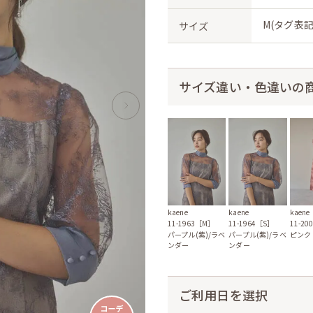
M(タグ表記
サイズ
サイズ違い・色違いの
kaene
kaene
kaene
11-1963［M］
11-1964［S］
11-2
パープル(紫)/ラベ
パープル(紫)/ラベ
ピンク
ンダー
ンダー
ご利用日を選択