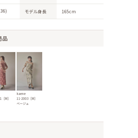
36)
モデル身長
165cm
商品
kaene
11-2003［M］
001［M］
ベージュ