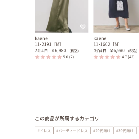
kaene
kaene
11-2191［M］
11-1662［M］
￥6,980
￥6,980
３泊４日
３泊４日
(税込)
(税込)
5.0
(2)
4.7
(43)
この商品が所属するカテゴリ
#ドレス
#パーティードレス
#20代向け
#30代向け