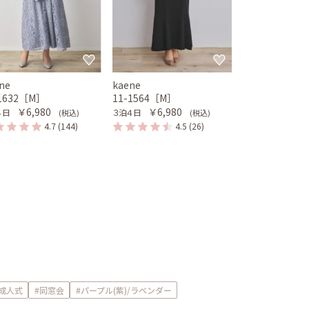
ne
kaene
-1632［M］
11-1564［M］
￥6,980
￥6,980
４日
３泊４日
(税込)
(税込)
4.7
(144)
4.5
(26)
#成人式
#同窓会
#パープル(紫)/ラベンダー