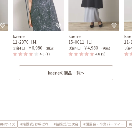
kaene
kaene
kae
11-2370［M］
15-0011［L］
11
￥6,980
￥4,980
３泊４日
３泊４日
３泊
(税込)
(税込)
4.0
(1)
4.8
(5)
kaeneの商品一覧へ
#Mサイズ
#結婚式/お呼ばれ
#結婚式/二次会
#謝恩会・卒業パーティー