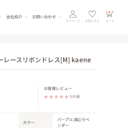
0
会社紹介
お問い合わせ
マイページ
お気に入り
カート
ースリボンドレス[M] kaene
お客様レビュー
5.0
(4)
パープル(紫)/ラベ
カラー
ンダー