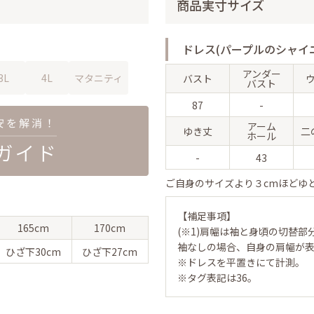
商品実寸サイズ
ドレス(パープルのシャイ
アンダー
3L
4L
マタニティ
バスト
バスト
87
-
アーム
ゆき丈
二
ホール
-
43
ご自身のサイズより３cmほどゆ
【補足事項】
165cm
170cm
(※1)肩幅は袖と身頃の切替部
袖なしの場合、自身の肩幅が
ひざ下
30cm
ひざ下
27cm
※ドレスを平置きにて計測。
※タグ表記は36。