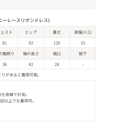
ニーレースリボンドレス)
ウェスト
ヒップ
着丈
肩幅(※1)
81
92
125
33
の腕周り
袖の長さ
袖口
股下
36
42
24
-
とりがあると着用可能。
分を直線で計測。
表記以上でも着用可。