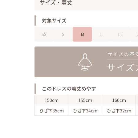
サイズ・着丈
対象サイズ
SS
S
M
L
LL
このドレスの着丈めやす
150cm
155cm
160cm
ひざ下
35cm
ひざ下
34cm
ひざ下
32cm