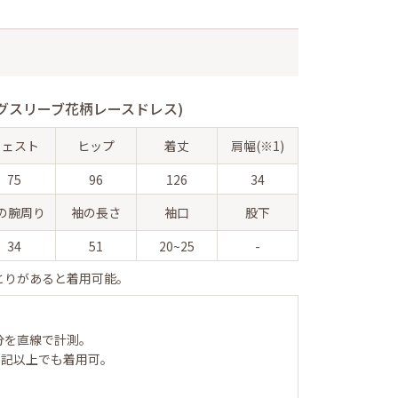
グスリーブ花柄レースドレス)
ウェスト
ヒップ
着丈
肩幅(※1)
75
96
126
34
の腕周り
袖の長さ
袖口
股下
34
51
20~25
-
とりがあると着用可能。
分を直線で計測。
表記以上でも着用可。