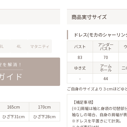
商品実寸サイズ
ドレス(モカのシャーリン
アンダー
3L
4L
マタニティ
バスト
バスト
83
70
アーム
ゆき丈
二
ホール
-
44
ご自身のサイズより３cmほどゆ
【補足事項】
165cm
170cm
(※1)肩幅は袖と身頃の切替部
袖なしの場合、自身の肩幅が
ひざ下
31cm
ひざ下
28cm
※ドレスを平置きにて計測。