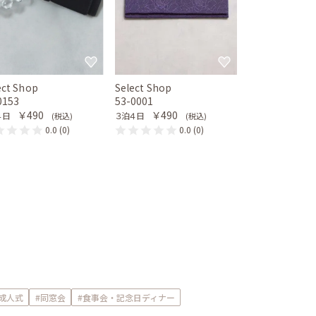
ect Shop
Select Shop
0153
53-0001
￥490
￥490
４日
３泊４日
(税込)
(税込)
0.0
(0)
0.0
(0)
#成人式
#同窓会
#食事会・記念日ディナー