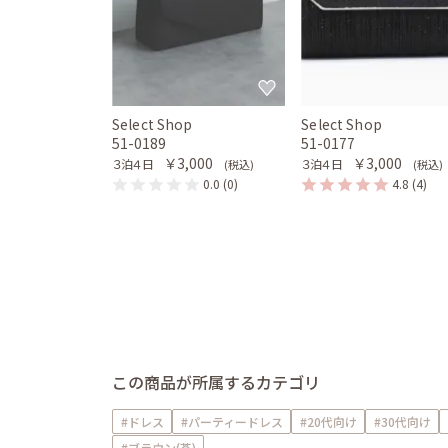
Select Shop
Select Shop
51-0189
51-0177
￥3,000
￥3,000
３泊４日
３泊４日
(税込)
(税込)
0.0
(0)
4.8
(4)
この商品が所属するカテゴリ
#ドレス
#パーティードレス
#20代向け
#30代向け
#ブラウン(茶)