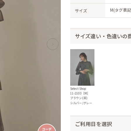
M(タグ表記
サイズ
サイズ違い・色違いの
Select Shop
11-2103［M］
ブラウン(茶)
シルバー/グレー
ご利用日を選択