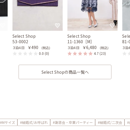
Select Shop
Select Shop
Sel
53-0002
11-1360［M］
81-
￥490
￥6,480
３泊４日
３泊４日
３泊
(税込)
(税込)
0.0
(0)
4.7
(23)
Select Shopの商品一覧へ
#Mサイズ
#結婚式/お呼ばれ
#謝恩会・卒業パーティー
#結婚式/二次会