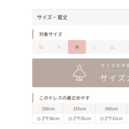
サイズ・着丈
対象サイズ
SS
S
M
L
LL
このドレスの着丈めやす
150cm
155cm
160cm
ひざ下
36cm
ひざ下
35cm
ひざ下
33cm