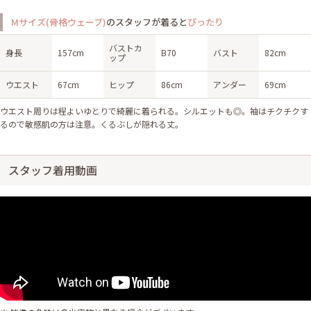
Mサイズ(骨格ウェーブ)
のスタッフが着ると
ぴったり
バストカ
身長
157cm
B70
バスト
82cm
ップ
ウエスト
67cm
ヒップ
86cm
アンダー
69cm
ウエスト周りは程よいゆとりで綺麗に着られる。シルエットも◎。袖はチクチクす
るので敏感肌の方は注意。くるぶしが隠れる丈。
スタッフ着用動画