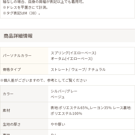
袖なしの場合、自身の肩幅が表記以上でも着用可。
※ドレスを平置きにて計測。
※タグ表記はM（38）。
商品詳細情報
スプリング(イエローベース)
パーソナルカラー
オータム(イエローベース)
骨格タイプ
ストレート/ ウェーブ/ ナチュラル
※個人差がございますので、参考としてご覧ください
シルバー/グレー
カラー
ベージュ
表地:ポリエステル65％,レーヨン35％ レース裏地:
素材
ポリエステル100％
生地の厚さ
やや厚い
裏地
なし