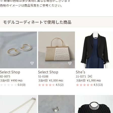
※ 映像の色味は多少実物と異なる場合がございます
色味のイメージは商品写真をご参考ください。
モデルコーディネートで使用した商品
Select Shop
Select Shop
She’s
82-0075
51-0188
21-0271［M］
３泊４日
￥490
３泊４日
￥3,000
３泊４日
￥1,990
(税込)
(税込)
(税込)
0.0
(0)
4.5
(2)
4.5
(13)