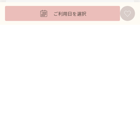
キッズフォーマル
ご利用日を選択
バッグ
羽織
アクセサリー
ふくさ
販売商品
商品を絞り込んで探す
ドレスレンタル ワンピの魔法トップへ