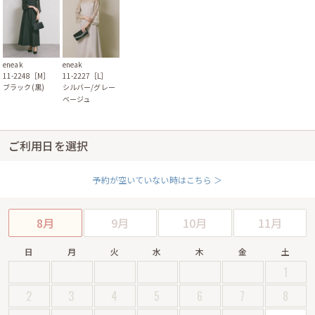
eneak
eneak
11-2248［M］
11-2227［L］
ブラック(黒)
シルバー/グレー
ベージュ
ご利用日を選択
予約が空いていない時はこちら ＞
8月
9月
10月
11月
日
月
火
水
木
金
土
1
2
3
4
5
6
7
8