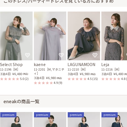
このドレス/パーティードレスを見ている方におすすめ
Select Shop
kaene
LAGUNAMOON
Leja
11-2196［M］
11-2201［M,マタニテ
11-2210［M］
11-2216［M］
ィ］
３泊４日
￥6,480
３泊４日
￥6,980
３泊４日
￥6,480
(税込)
(税込)
(税
３泊４日
￥6,980
5.0
(2)
4.5
(15)
4.8
(税込)
4.9
(9)
eneakの商品一覧
premium
premium
premium
premium