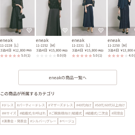
eneak
eneak
eneak
eneak
11-2228［L］
11-2252［M］
11-2231［L］
11-2250［M］
３泊４日
￥12,800
３泊４日
￥15,800
３泊４日
￥15,800
３泊４日
￥13,800
(税込)
(税込)
(税込)
(
5.0
(1)
0.0
(0)
5.0
(1)
4.0
eneakの商品一覧へ
この商品が所属するカテゴリ
#ドレス
#パーティードレス
#マザーズドレス
#40代向け
#50代/60代以上向け
#Mサイズ
#結婚式/お呼ばれ
#ご親族様向け/結婚式
#結婚式/二次会
#同窓会
#演奏会・発表会
#シルバー/グレー
#ベージュ