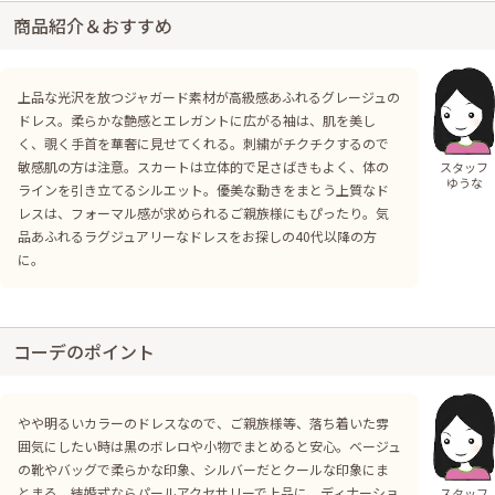
商品紹介＆おすすめ
上品な光沢を放つジャガード素材が高級感あふれるグレージュの
ドレス。柔らかな艶感とエレガントに広がる袖は、肌を美し
く、覗く手首を華奢に見せてくれる。刺繍がチクチクするので
敏感肌の方は注意。スカートは立体的で足さばきもよく、体の
スタッフ
ゆうな
ラインを引き立てるシルエット。優美な動きをまとう上質なド
レスは、フォーマル感が求められるご親族様にもぴったり。気
品あふれるラグジュアリーなドレスをお探しの40代以降の方
に。
コーデのポイント
やや明るいカラーのドレスなので、ご親族様等、落ち着いた雰
囲気にしたい時は黒のボレロや小物でまとめると安心。ベージュ
の靴やバッグで柔らかな印象、シルバーだとクールな印象にま
とまる。結婚式ならパールアクセサリーで上品に、ディナーショ
スタッフ