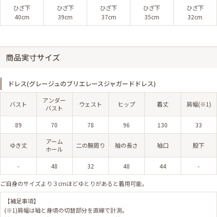
ひざ下
ひざ下
ひざ下
ひざ下
ひざ下
40cm
39cm
37cm
35cm
32cm
商品実寸サイズ
ドレス(グレージュのブリエレースジャガードドレス)
アンダー
バスト
ウェスト
ヒップ
着丈
肩幅(※1)
バスト
89
70
78
96
130
33
アーム
ゆき丈
二の腕周り
袖の長さ
袖口
股下
ホール
-
48
32
48
44
-
ご自身のサイズより３cmほどゆとりがあると着用可能。
【補足事項】
(※1)肩幅は袖と身頃の切替部分を直線で計測。