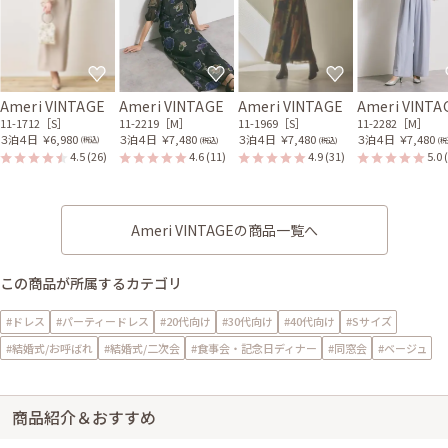
Ameri VINTAGE
Ameri VINTAGE
Ameri VINTAGE
Ameri VINTA
11-1712［S］
11-2219［M］
11-1969［S］
11-2282［M］
３泊４日
￥6,980
３泊４日
￥7,480
３泊４日
￥7,480
３泊４日
￥7,480
(税込)
(税込)
(税込)
(税
4.5
(26)
4.6
(11)
4.9
(31)
5.0
Ameri VINTAGEの商品一覧へ
この商品が所属するカテゴリ
#ドレス
#パーティードレス
#20代向け
#30代向け
#40代向け
#Sサイズ
#結婚式/お呼ばれ
#結婚式/二次会
#食事会・記念日ディナー
#同窓会
#ベージュ
商品紹介＆おすすめ