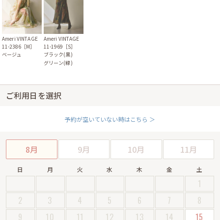
Ameri VINTAGE
Ameri VINTAGE
11-2386［M］
11-1969［S］
ベージュ
ブラック(黒)
グリーン(緑)
ご利用日を選択
予約が空いていない時はこちら ＞
8月
9月
10月
11月
日
月
火
水
木
金
土
1
2
3
4
5
6
7
8
9
10
11
12
13
14
15