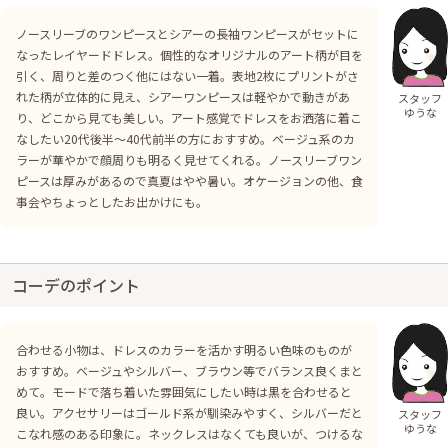
ノースリーブのワンピースとシアーの長袖ワンピースがセットに
なったレイヤードドレス。個性的なオリジナルのアート柄が目を
引く、周りと差のつく他にはない一着。表地2枚にプリントがさ
れた柄が立体的に見え、シアーワンピースは軽やかで動きがあ
スタッフ
ゆうな
り、どこから見ても美しい。アート感覚でドレスをお洒落に着こ
なしたい20代後半〜40代前半の方におすすめ。ベージュ系のカ
ラーが華やかで顔周りも明るく見せてくれる。ノースリーブワン
ピースは厚みがあるので真夏はやや暑い。オケージョンの他、食
事会やちょっとしたお出かけにも。
コーデのポイント
合わせる小物は、ドレスのカラーを活かす明るい色味のものが
おすすめ。ベージュやシルバー、ブラウン等でバランス良くまと
めて。モードで落ち着いた雰囲気にしたい時は黒を合わせると
良い。アクセサリーはゴールド系が馴染みやすく、シルバーだと
スタッフ
ゆうな
こなれ感のある印象に。ネックレスはなくても良いが、つけるな