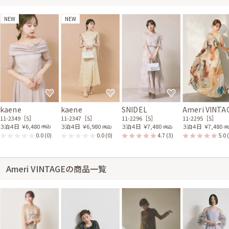
NEW
NEW
kaene
kaene
SNIDEL
Ameri VINTA
11-2349［S］
11-2347［S］
11-2296［S］
11-2295［S］
３泊４日
￥6,480
３泊４日
￥6,980
３泊４日
￥7,480
３泊４日
￥7,480
(税込)
(税込)
(税込)
(税
0.0
(0)
0.0
(0)
4.7
(3)
5.0
Ameri VINTAGEの商品一覧