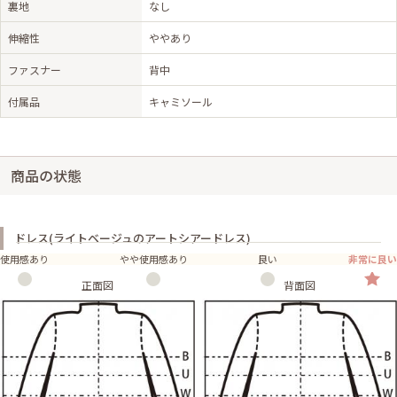
裏地
なし
伸縮性
ややあり
ファスナー
背中
付属品
キャミソール
商品の状態
ドレス(ライトベージュのアートシアードレス)
使用感あり
やや使用感あり
良い
非常に良い
正面図
背面図