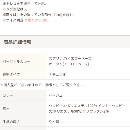
※ドレスを平置きにて計測。
※タグ表記はS。
※着丈は、裾の透けている部分(
7
cm)を含む。
※サイズ補足
首周りは36cm。
商品詳細情報
スプリング(イエローベース)
パーソナルカラー
オータム(イエローベース)
骨格タイプ
ナチュラル
※個人差がございますので、参考としてご覧ください
カラー
ベージュ
ワンピース:ポリエステル100% インナーワンピー
素材
ス:ポリエステル98%,ポリウレタン2%
生地の厚さ
やや厚い