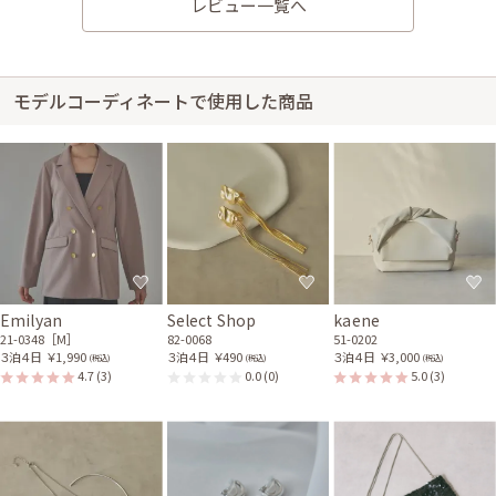
レビュー一覧へ
モデルコーディネートで使用した商品
Emilyan
Select Shop
kaene
21-0348［M］
82-0068
51-0202
３泊４日
￥1,990
３泊４日
￥490
３泊４日
￥3,000
(税込)
(税込)
(税込)
4.7
(3)
0.0
(0)
5.0
(3)