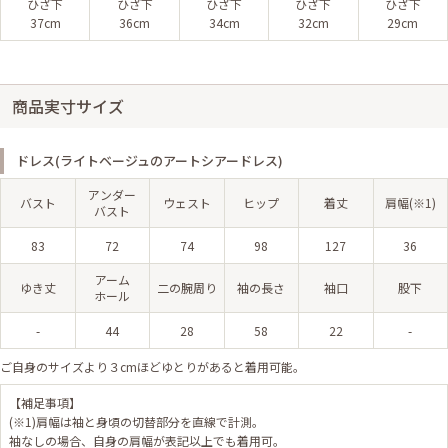
ひざ下
ひざ下
ひざ下
ひざ下
ひざ下
37cm
36cm
34cm
32cm
29cm
商品実寸サイズ
ドレス(ライトベージュのアートシアードレス)
アンダー
バスト
ウェスト
ヒップ
着丈
肩幅(※1)
バスト
83
72
74
98
127
36
アーム
ゆき丈
二の腕周り
袖の長さ
袖口
股下
ホール
-
44
28
58
22
-
ご自身のサイズより３cmほどゆとりがあると着用可能。
【補足事項】
(※1)肩幅は袖と身頃の切替部分を直線で計測。
袖なしの場合、自身の肩幅が表記以上でも着用可。