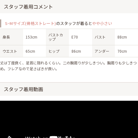
スタッフ着用コメント
S~Mサイズ(骨格ストレート)
のスタッフが着ると
やや小さい
バストカ
身長
153cm
E70
バスト
88cm
ップ
ウエスト
65cm
ヒップ
86cm
アンダー
70cm
丈は丁度良く、足首に隠れるくらい。二の腕周りが少しきつい。胸周りも少しきつ
め。フレアなので足さばきが良い。
スタッフ着用動画