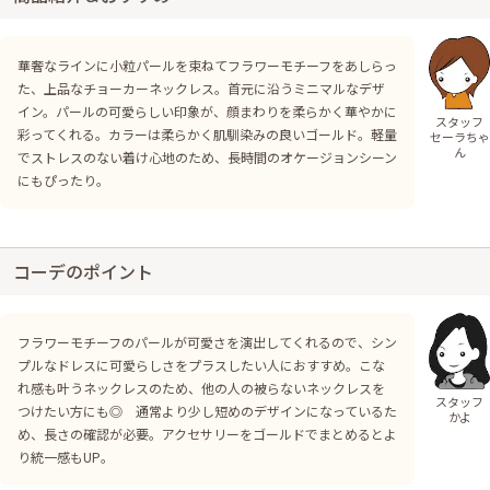
華奢なラインに小粒パールを束ねてフラワーモチーフをあしらっ
た、上品なチョーカーネックレス。首元に沿うミニマルなデザ
イン。パールの可愛らしい印象が、顔まわりを柔らかく華やかに
スタッフ
彩ってくれる。カラーは柔らかく肌馴染みの良いゴールド。軽量
セーラちゃ
ん
でストレスのない着け心地のため、長時間のオケージョンシーン
にもぴったり。
コーデのポイント
フラワーモチーフのパールが可愛さを演出してくれるので、シン
プルなドレスに可愛らしさをプラスしたい人におすすめ。こな
れ感も叶うネックレスのため、他の人の被らないネックレスを
スタッフ
つけたい方にも◎ 通常より少し短めのデザインになっているた
かよ
め、長さの確認が必要。アクセサリーをゴールドでまとめるとよ
り統一感もUP。