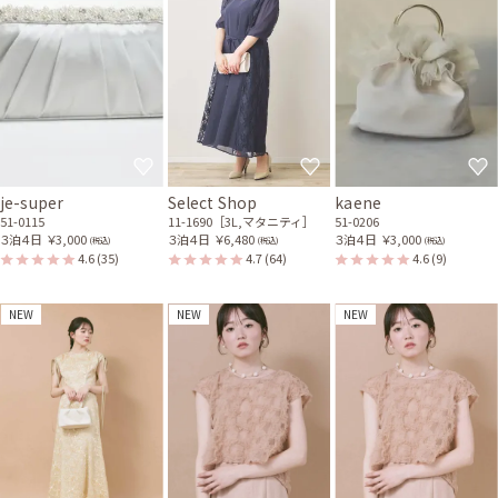
je-super
Select Shop
kaene
51-0115
11-1690［3L,マタニティ］
51-0206
３泊４日
￥3,000
３泊４日
￥6,480
３泊４日
￥3,000
(税込)
(税込)
(税込)
4.6
(35)
4.7
(64)
4.6
(9)
NEW
NEW
NEW