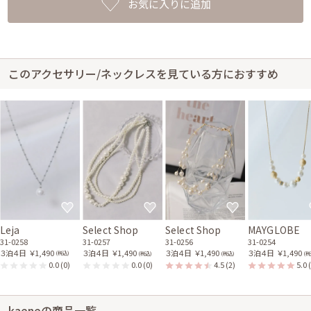
お気に入りに追加
このアクセサリー/ネックレスを見ている方におすすめ
Leja
Select Shop
Select Shop
MAYGLOBE
31-0258
31-0257
31-0256
31-0254
３泊４日
￥1,490
３泊４日
￥1,490
３泊４日
￥1,490
３泊４日
￥1,490
(税込)
(税込)
(税込)
(税
0.0
(0)
0.0
(0)
4.5
(2)
5.0
kaeneの商品一覧