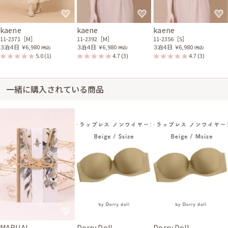
kaene
kaene
kaene
11-2371［M］
11-2392［M］
11-2356［S］
３泊４日
￥6,980
３泊４日
￥6,980
３泊４日
￥6,980
(税込)
(税込)
(税込)
5.0
(1)
4.7
(3)
4.7
(3)
一緒に購入されている商品
MARUAI
Dorry Doll
Dorry Doll