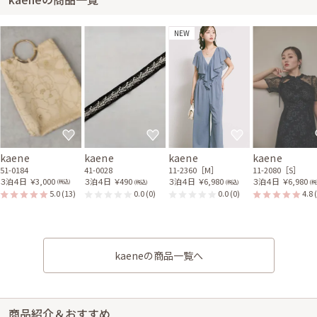
NEW
kaene
kaene
kaene
kaene
51-0184
41-0028
11-2360［M］
11-2080［S］
３泊４日
￥3,000
３泊４日
￥490
３泊４日
￥6,980
３泊４日
￥6,980
(税込)
(税込)
(税込)
(税
5.0
(13)
0.0
(0)
0.0
(0)
4.8
kaeneの商品一覧へ
商品紹介＆おすすめ