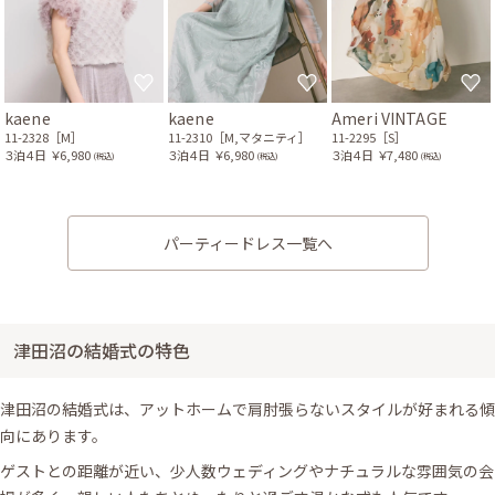
kaene
kaene
Ameri VINTAGE
11-2328［M］
11-2310［M,マタニティ］
11-2295［S］
３泊４日
￥6,980
３泊４日
￥6,980
３泊４日
￥7,480
(税込)
(税込)
(税込)
パーティードレス一覧へ
津田沼の結婚式の特色
津田沼の結婚式は、アットホームで肩肘張らないスタイルが好まれる傾
向にあります。
ゲストとの距離が近い、少人数ウェディングやナチュラルな雰囲気の会