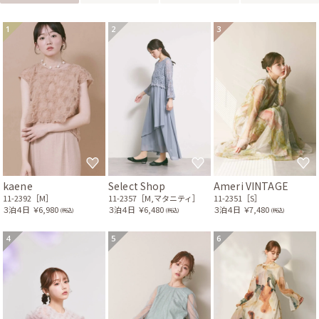
1
2
3
kaene
Select Shop
Ameri VINTAGE
11-2392［M］
11-2357［M,マタニティ］
11-2351［S］
３泊４日
￥6,980
３泊４日
￥6,480
３泊４日
￥7,480
(税込)
(税込)
(税込)
4
5
6