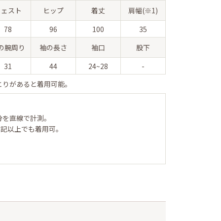
ウェスト
ヒップ
着丈
肩幅(※1)
78
96
100
35
の腕周り
袖の長さ
袖口
股下
31
44
24~28
-
とりがあると着用可能。
分を直線で計測。
表記以上でも着用可。