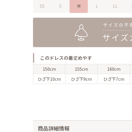
SS
S
M
L
LL
このドレスの着丈めやす
150cm
155cm
160cm
ひざ下
10cm
ひざ下
9cm
ひざ下
7cm
商品詳細情報