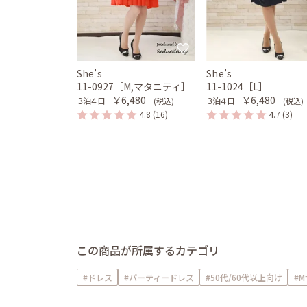
She’s
She’s
11-0927［M,マタニティ］
11-1024［L］
￥6,480
￥6,480
３泊４日
３泊４日
(税込)
(税込)
4.8
(16)
4.7
(3)
この商品が所属するカテゴリ
#ドレス
#パーティードレス
#50代/60代以上向け
#