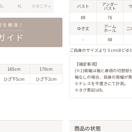
アンダー
3L
4L
マタニティ
バスト
バスト
88
76
アーム
ゆき丈
二
ホール
-
48
ご自身のサイズより３cmほどゆ
【補足事項】
165cm
170cm
(※1)肩幅は袖と身頃の切替部
袖なしの場合、自身の肩幅が
ひざ下
5cm
ひざ下
2cm
※ドレスを平置きにて計測。
※タグ表記は9。
商品の状態