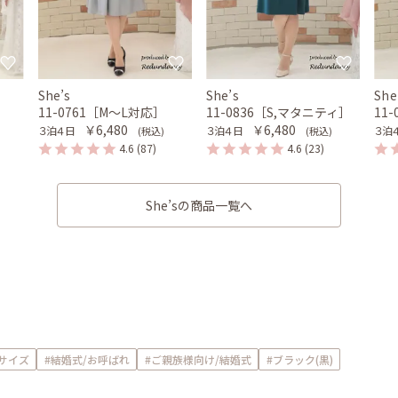
She’s
She’s
She
11-0761［M〜L対応］
11-0836［S,マタニティ］
11
￥6,480
￥6,480
３泊４日
３泊４日
３泊
(税込)
(税込)
4.6
(87)
4.6
(23)
She’sの商品一覧へ
Mサイズ
#結婚式/お呼ばれ
#ご親族様向け/結婚式
#ブラック(黒)