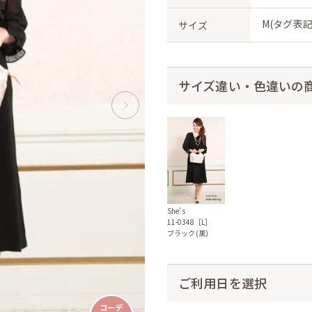
M(タグ表記
サイズ
サイズ違い・色違いの
She’s
11-0348［L］
ブラック(黒)
ご利用日を選択