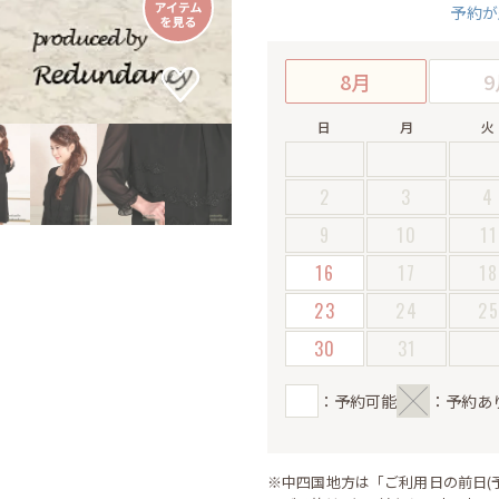
予約が
8月
9
日
月
火
2
3
4
9
10
11
16
17
18
23
24
2
30
31
：予約可能
：予約あ
※中四国地方は「ご利用日の前日(