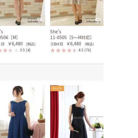
’s
She’s
-0506［M］
11-0505［S〜M対応］
￥6,480
￥6,480
４日
３泊４日
(税込)
(税込)
3.5
(4)
4.5
(76)
セット