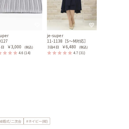
super
je-super
0127
11-1138［S〜M対応］
￥3,000
￥6,480
４日
３泊４日
(税込)
(税込)
4.6
(14)
4.7
(31)
結婚式/二次会
#ネイビー(紺)