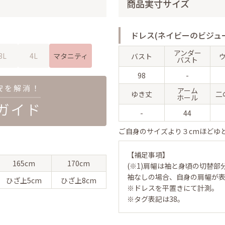
商品実寸サイズ
ドレス(ネイビーのビジュー
アンダー
3L
4L
マタニティ
バスト
バスト
98
-
アーム
ゆき丈
二
ホール
-
44
ご自身のサイズより３cmほどゆ
【補足事項】
165cm
170cm
(※1)肩幅は袖と身頃の切替部
袖なしの場合、自身の肩幅が
ひざ上
5cm
ひざ上
8cm
※ドレスを平置きにて計測。
※タグ表記は38。