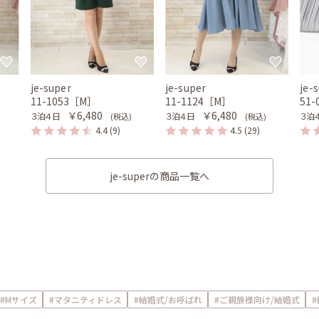
je-super
je-super
je-
11-1053［M］
11-1124［M］
51-
￥6,480
￥6,480
３泊４日
３泊４日
３泊
(税込)
(税込)
4.4
(9)
4.5
(29)
je-superの商品一覧へ
#Mサイズ
#マタニティドレス
#結婚式/お呼ばれ
#ご親族様向け/結婚式
#