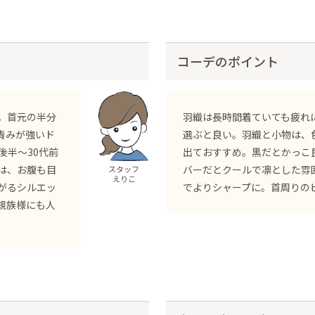
コーデのポイント
。首元の半分
羽織は長時間着ていても疲れ
青みが強いド
選ぶと良い。羽織と小物は、
後半～30代前
出ておすすめ。黒だとかっこ
は、お腹も目
バーだとクールで凛とした雰
スタッフ
えりこ
がるシルエッ
でよりシャープに。首周りの
親族様にも人