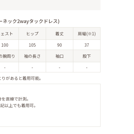
ネック2wayタックドレス)
ウェスト
ヒップ
着丈
肩幅(※1)
100
105
90
37
の腕周り
袖の長さ
袖口
股下
-
-
-
-
とりがあると着用可能。
分を直線で計測。
表記以上でも着用可。