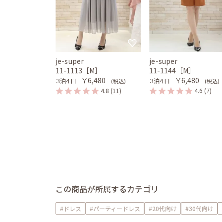
je-super
je-super
11-1113［M］
11-1144［M］
￥6,480
￥6,480
３泊４日
３泊４日
(税込)
(税込)
4.8
(11)
4.6
(7)
この商品が所属するカテゴリ
#ドレス
#パーティードレス
#20代向け
#30代向け