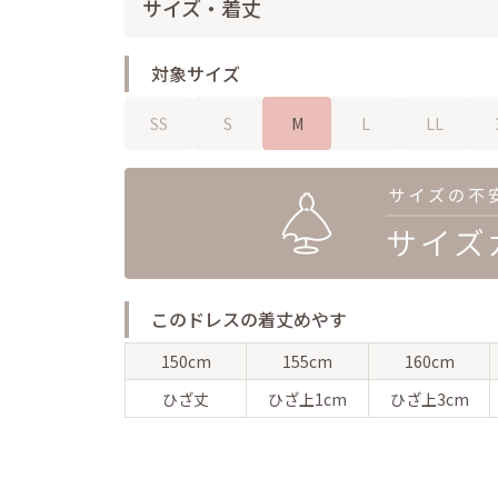
サイズ・着丈
対象サイズ
SS
S
M
L
LL
このドレスの着丈めやす
150cm
155cm
160cm
ひざ丈
ひざ上
1cm
ひざ上
3cm