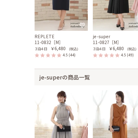
REPLETE
je-super
11-0832［M］
11-0827［M］
￥6,480
￥6,480
３泊４日
３泊４日
(税込)
(税込)
4.5
(44)
4.5
(49)
je-superの商品一覧