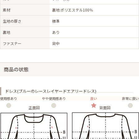
素材
裏地:ポリエステル100％
生地の厚さ
標準
裏地
あり
ファスナー
背中
商品の状態
ドレス(ブルーのレースレイヤードエアリードレス)
使用感あり
やや使用感あり
良い
非常に良い
正面図
背面図