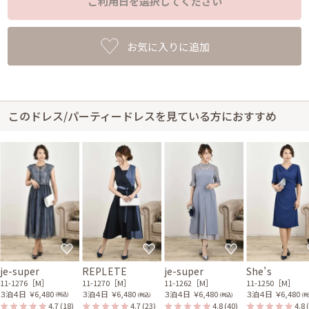
ご利用日を選択してください
お気に入りに追加
このドレス/パーティードレスを見ている方におすすめ
je-super
REPLETE
je-super
She’s
11-1276［M］
11-1270［M］
11-1262［M］
11-1250［M］
３泊４日
￥6,480
３泊４日
￥6,480
３泊４日
￥6,480
３泊４日
￥6,480
(税込)
(税込)
(税込)
(税
4.7
(18)
4.7
(23)
4.8
(40)
4.8