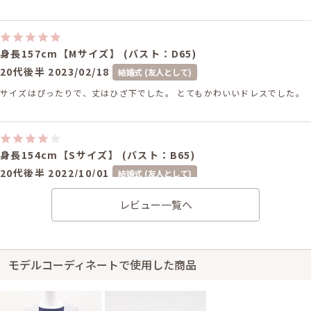
身長157cm【Mサイズ】 (バスト：D65)
20代後半
2023/02/18
結婚式 (友人として)
サイズはぴったりで、丈はひざ下でした。 とてもかわいいドレスでした。
身長154cm【Sサイズ】 (バスト：B65)
20代後半
2022/10/01
結婚式 (友人として)
サイズはやや大きく、丈はひざ下でした。 色は写真よりもパープルっぽさ
レビュー一覧へ
が強かったです。 また、ウエストのゴムがかなり緩めだったので、一緒に
ベルトを合わせた方が良かったです。 レースは上品でかわいかったので満
足です。
ワンピの魔法からのご返信
モデルコーディネートで使用した商品
サイズについてご不便をおかけし申し訳ありません。 クリーニングを重ね
ると生地がやや伸び縮みすることがあります。 ご意見を受けてもう一度採
寸いたしましたが、HPと変わりはありませんでした。