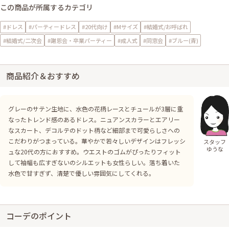
この商品が所属するカテゴリ
#ドレス
#パーティードレス
#20代向け
#Mサイズ
#結婚式/お呼ばれ
#結婚式/二次会
#謝恩会・卒業パーティー
#成人式
#同窓会
#ブルー(青)
商品紹介＆おすすめ
グレーのサテン生地に、水色の花柄レースとチュールが3層に重
なったトレンド感のあるドレス。ニュアンスカラーとエアリー
なスカート、デコルテのドット柄など細部まで可愛らしさへの
こだわりがつまっている。華やかで若々しいデザインはフレッシ
スタッフ
ゆうな
ュな20代の方におすすめ。ウエストのゴムがぴったりフィット
して袖幅も広すぎないのシルエットも女性らしい。落ち着いた
水色で甘すぎず、清楚で優しい雰囲気にしてくれる。
コーデのポイント