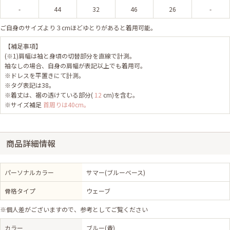
-
44
32
46
26
-
ご自身のサイズより３cmほどゆとりがあると着用可能。
【補足事項】
(※1)肩幅は袖と身頃の切替部分を直線で計測。
袖なしの場合、自身の肩幅が表記以上でも着用可。
※ドレスを平置きにて計測。
※タグ表記は38。
※着丈は、裾の透けている部分(
12
cm)を含む。
※サイズ補足
首周りは40cm。
商品詳細情報
パーソナルカラー
サマー(ブルーベース)
骨格タイプ
ウェーブ
※個人差がございますので、参考としてご覧ください
カラー
ブルー(青)