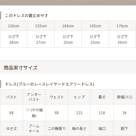
このドレスの着丈めやす
150cm
155cm
160cm
165cm
170cm
ひざ下
ひざ下
ひざ下
ひざ下
ひざ下
28cm
27cm
25cm
23cm
20cm
商品実寸サイズ
ドレス(ブルーのレースレイヤードエアリードレス)
アンダー
バスト
ウェスト
ヒップ
着丈
肩幅(※1)
バスト
70
(やや細
88
88
122
118
36
身)
アーム
ゆき丈
二の腕周り
袖の長さ
袖口
股下
ホール