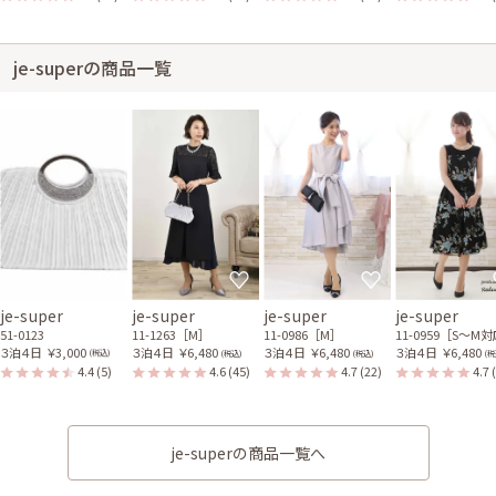
je-superの商品一覧
je-super
je-super
je-super
je-super
51-0123
11-1263［M］
11-0986［M］
11-0959［S〜M
３泊４日
￥3,000
３泊４日
￥6,480
３泊４日
￥6,480
３泊４日
￥6,480
(税込)
(税込)
(税込)
(税
4.4
(5)
4.6
(45)
4.7
(22)
4.7
je-superの商品一覧へ