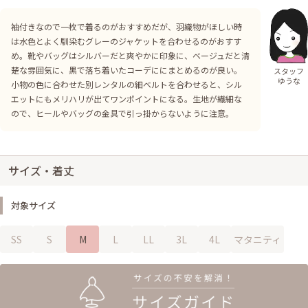
袖付きなので一枚で着るのがおすすめだが、羽織物がほしい時
は水色とよく馴染むグレーのジャケットを合わせるのがおすす
め。靴やバッグはシルバーだと爽やかに印象に、ベージュだと清
楚な雰囲気に、黒で落ち着いたコーデににまとめるのが良い。
スタッフ
ゆうな
小物の色に合わせた別レンタルの細ベルトを合わせると、シル
エットにもメリハリが出てワンポイントになる。生地が繊細な
ので、ヒールやバッグの金具で引っ掛からないように注意。
サイズ・着丈
対象サイズ
SS
S
M
L
LL
3L
4L
マタニティ