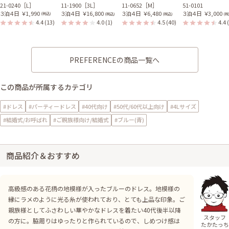
21-0240［L］
11-1900［3L］
11-0652［M］
51-0101
３泊４日
￥1,990
３泊４日
￥16,800
３泊４日
￥6,480
３泊４日
￥3,000
(税込)
(税込)
(税込)
(税
4.4
(13)
4.0
(1)
4.5
(40)
4.4
PREFERENCEの商品一覧へ
この商品が所属するカテゴリ
#ドレス
#パーティードレス
#40代向け
#50代/60代以上向け
#4Lサイズ
#結婚式/お呼ばれ
#ご親族様向け/結婚式
#ブルー(青)
商品紹介＆おすすめ
高級感のある花柄の地模様が入ったブルーのドレス。地模様の
縁にラメのように光る糸が使われており、とても上品な印象。ご
親族様としてふさわしい華やかなドレスを着たい40代後半以降
スタッフ
の方に。脇周りはゆったりと作られているので、しめつけ感は
たかたっち