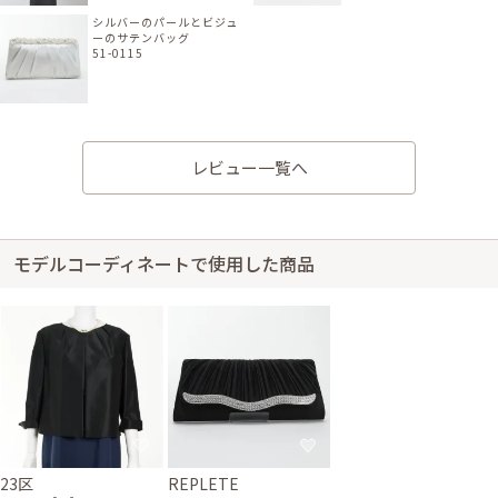
シルバーのパールとビジュ
ーのサテンバッグ
51-0115
レビュー一覧へ
身長160cm【3Lサイズ】 (バスト：D80)
30代前半
2023/11/26
結婚式 (友人として)
サイズはぴったりで、丈はひざ下でした。 商品が届き箱を開けた瞬間「わ
モデルコーディネートで使用した商品
ー素敵」と思わず声を出してしまいました。 商品紹介にもあるように、光
る糸が使用されているのでとても豪華な印象のドレスでした。 お値段以上
に満足です。 ありがとうございました。 次回もまた利用したいです。
身長170cm【3Lサイズ】 (バスト:F95)
20代後半
2021/10/10
結婚式 (友人として)
サイズはぴったりで、丈はひざ丈でした。 私の体が大きいのもあり、サイ
23区
REPLETE