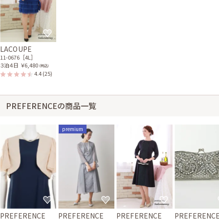
LACOUPE
11-0676［4L］
３泊４日
￥6,480
(税込)
4.4
(25)
PREFERENCEの商品一覧
premium
PREFERENCE
PREFERENCE
PREFERENCE
PREFERENC