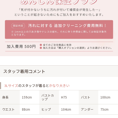
スタッフ着用コメント
3Lサイズ
のスタッフが着ると
かなり大きい
バストカ
身長
159cm
H75
バスト
100cm
ップ
ウエスト
88cm
ヒップ
104cm
アンダー
75cm