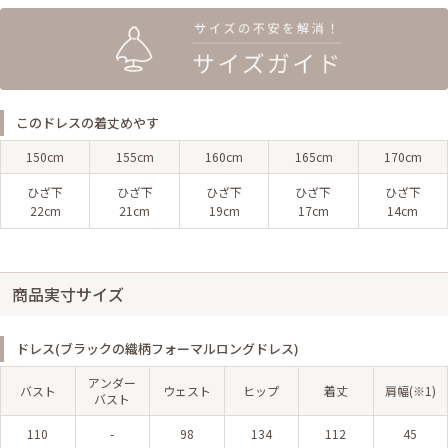
このドレスの着丈めやす
150cm
155cm
160cm
165cm
170cm
ひざ下
ひざ下
ひざ下
ひざ下
ひざ下
22cm
21cm
19cm
17cm
14cm
商品実寸サイズ
ドレス(ブラックの織柄フォーマルロングドレス)
アンダー
バスト
ウェスト
ヒップ
着丈
肩幅(※1)
バスト
110
-
98
134
112
45