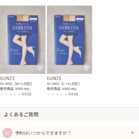
GUNZE
GUNZE
91-0002［M〜L対応］
91-0003［L〜LL対応］
販売商品
￥660
販売商品
￥660
(税込)
(税込)
0.0
(0)
0.0
(0)
よくあるご質問
予約はいつからできますか？