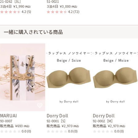
ズがなかなか無い中で、私にも合うドレスがあり、とても満足しています。
21-0262［3L］
51-0021
３泊４日
￥1,990
３泊４日
￥3,000
色もとてもステキで、ストールも一緒にレンタルしたのですが、とても可愛
(税込)
(税込)
4.2
(5)
4.2
(72)
くドレスにも合い、私の持っていたバッグ、靴にも合ったので良かったで
す。 とても満足で全てよかったのですが、1つ挙げるとしたら、箱が小さく
パンパンになったので、そこが気になりました。 また袋に入れる時、どの
ようにして畳んだら良いのか分かるようなものがあればいいのになとも思
一緒に購入されている商品
いました。 ドレス、ストールのレンタルで、とてもステキな結婚式に参加
できたので、ありがとうございました。
レンタル/購入した商品
シルバーのフリンジストー
ル
21-0263
MARUAI
Dorry Doll
Dorry Doll
93-0007
92-0001［S］
92-0002［M］
販売商品
￥693
販売商品
￥2,970
販売商品
￥2,970
(税込)
(税込)
(税込)
0.0
(0)
0.0
(0)
0.0
(0)