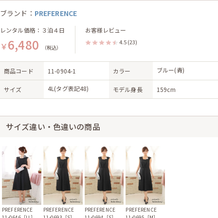
ブランド：
PREFERENCE
レンタル価格：３泊４日
お客様レビュー
6,480
4.5
(23)
￥
（税込）
ブルー(青)
商品コード
11-0904-1
カラー
4L(タグ表記48)
サイズ
モデル身長
159cm
サイズ違い・色違いの商品
PREFERENCE
PREFERENCE
PREFERENCE
PREFERENCE
11-0646［LL］
11-0693［S］
11-0694［S］
11-0695［M］