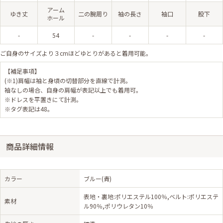
アーム
ゆき丈
二の腕周り
袖の長さ
袖口
股下
ホール
-
54
-
-
-
-
ご自身のサイズより３cmほどゆとりがあると着用可能。
【補足事項】
(※1)肩幅は袖と身頃の切替部分を直線で計測。
袖なしの場合、自身の肩幅が表記以上でも着用可。
※ドレスを平置きにて計測。
※タグ表記は48。
商品詳細情報
カラー
ブルー(青)
表地・裏地:ポリエステル100％,ベルト:ポリエステ
素材
ル90％,ポリウレタン10％