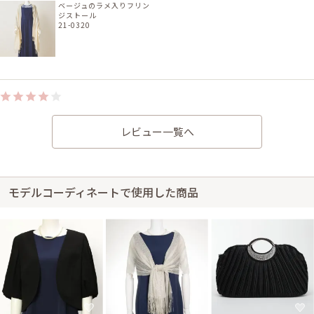
ベージュのラメ入りフリン
ジストール
21-0320
身長150cm【Mサイズ(Lサイズよりの)】
20代後半
2023/02/19
レビュー一覧へ
結婚式 (友人として)
サイズはやや大きかったです。 全面の「ひだ(レース)」のところが綺麗に
まとまらない(落ちない)のが少し気になりました。
モデルコーディネートで使用した商品
レンタル/購入した商品
ライトベージュのスパンコ
ール付フリルストール
21-0229
身長155cm【LLサイズ】 (バスト：F75)
30代前半
2022/05/08