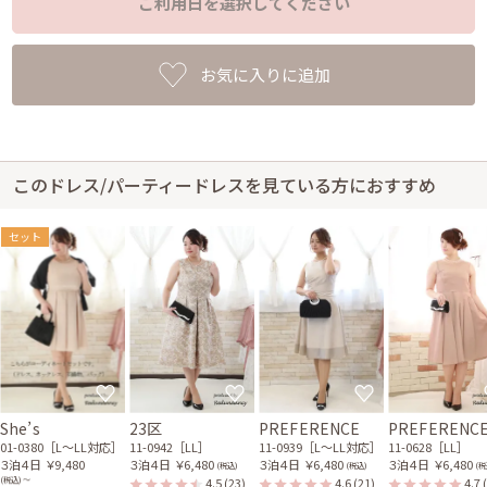
ご利用日を選択してください
お気に入りに追加
このドレス/パーティードレスを見ている方におすすめ
セット
She’s
23区
PREFERENCE
PREFERENC
01-0380［L〜LL対応］
11-0942［LL］
11-0939［L〜LL対応］
11-0628［LL］
３泊４日
￥9,480
３泊４日
￥6,480
３泊４日
￥6,480
３泊４日
￥6,480
(税込)
(税込)
(税
4.5
(23)
4.6
(21)
4.7
(税込) 〜