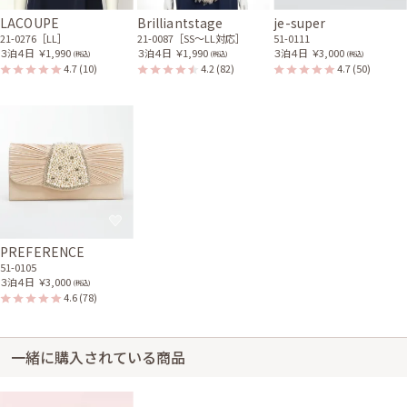
結婚式 (友人として)
LACOUPE
Brilliantstage
je-super
サイズはやや大きく、丈はひざ下でした。 黄色のドレスとストールを使用
21-0276［LL］
21-0087［SS〜LL対応］
51-0111
させていただきました。 きれいな状態で届き、大変満足しました。 レンタ
３泊４日
￥1,990
３泊４日
￥1,990
３泊４日
￥3,000
(税込)
(税込)
(税込)
ル品なので仕方のないことですが、少し大きかったかな…と袖を通して思い
4.7
(10)
4.2
(82)
4.7
(50)
ました。
レンタル/購入した商品
グリーンのスタイルアップ
ゴールドのストール(ホッ
ドレープドレス
ク付)
11-0905
21-0001
PREFERENCE
51-0105
３泊４日
￥3,000
(税込)
4.6
(78)
一緒に購入されている商品