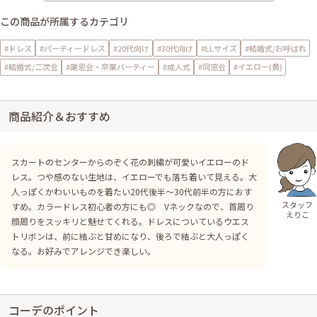
この商品が所属するカテゴリ
#ドレス
#パーティードレス
#20代向け
#30代向け
#LLサイズ
#結婚式/お呼ばれ
#結婚式/二次会
#謝恩会・卒業パーティー
#成人式
#同窓会
#イエロー(黄)
商品紹介＆おすすめ
スカートのセンターからのぞく花の刺繍が可愛いイエローのド
レス。つや感のない生地は、イエローでも落ち着いて見える。大
人っぽくかわいいものを着たい20代後半～30代前半の方におす
スタッフ
すめ。カラードレス初心者の方にも◎ Vネックなので、首周り
えりこ
顔周りをスッキリと魅せてくれる。ドレスについているウエス
トリボンは、前に結ぶと甘めになり、後ろで結ぶと大人っぽく
なる。お好みでアレンジでき楽しい。
コーデのポイント