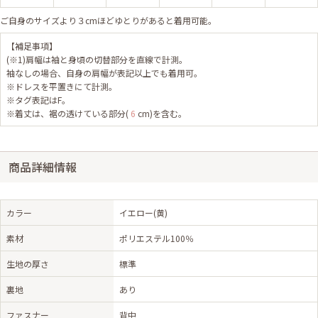
ご自身のサイズより３cmほどゆとりがあると着用可能。
【補足事項】
(※1)肩幅は袖と身頃の切替部分を直線で計測。
袖なしの場合、自身の肩幅が表記以上でも着用可。
※ドレスを平置きにて計測。
※タグ表記はF。
※着丈は、裾の透けている部分(
6
cm)を含む。
商品詳細情報
カラー
イエロー(黄)
素材
ポリエステル100％
生地の厚さ
標準
裏地
あり
ファスナー
背中