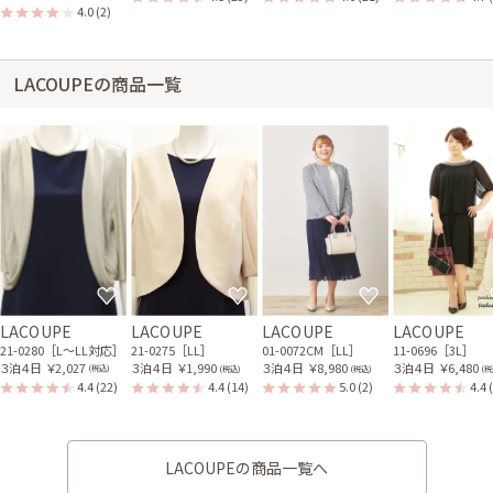
4.0
(2)
LACOUPEの商品一覧
LACOUPE
LACOUPE
LACOUPE
LACOUPE
21-0280［L〜LL対応］
21-0275［LL］
01-0072CM［LL］
11-0696［3L］
３泊４日
￥2,027
３泊４日
￥1,990
３泊４日
￥8,980
３泊４日
￥6,480
(税込)
(税込)
(税込)
(税
4.4
(22)
4.4
(14)
5.0
(2)
4.4
LACOUPEの商品一覧へ