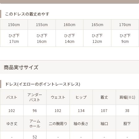
このドレスの着丈めやす
150cm
155cm
160cm
165cm
170cm
ひざ下
ひざ下
ひざ下
ひざ下
ひざ下
17cm
16cm
14cm
12cm
9cm
商品実寸サイズ
ドレス(イエローのポイントレースドレス)
アンダー
バスト
ウェスト
ヒップ
着丈
肩幅(※1)
バスト
102
96
102
134
107
38
アーム
ゆき丈
二の腕周り
袖の長さ
袖口
股下
ホール
-
52
-
-
-
-