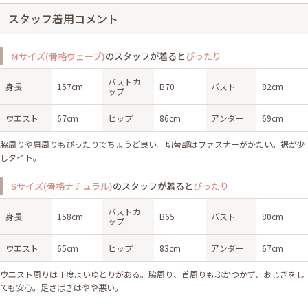
スタッフ着用コメント
Mサイズ(骨格ウェーブ)
のスタッフが着ると
ぴったり
バストカ
身長
157cm
B70
バスト
82cm
ップ
ウエスト
67cm
ヒップ
86cm
アンダー
69cm
脇周りや肩周りもぴったりでちょうど良い。切替部はファスナーがかたい。裾が少
しタイト。
Sサイズ(骨格ナチュラル)
のスタッフが着ると
ぴったり
バストカ
身長
158cm
B65
バスト
80cm
ップ
ウエスト
65cm
ヒップ
83cm
アンダー
67cm
ウエスト周りは丁度よいゆとりがある。脇周り、首周りもぶかつかず、おじぎをし
ても安心。足さばきはやや悪い。