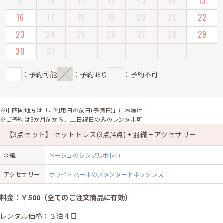
9
10
11
12
13
14
15
16
17
18
19
20
21
22
23
24
25
26
27
28
29
30
31
：予約可能
：予約あり
：予約不可
※中四国地方は「ご利用日の前日(予備日)」にお届け
※ご予約は3か月前から、土日祝日のみのレンタル可
【3点セット】 セットドレス(3点/4点) + 羽織 + アクセサリー
羽織
ベージュのシンプルボレロ
アクセサリー
ホワイトパールのスタンダードネックレス
料金：￥500（全てのご注文商品に有効）
レンタル価格：３泊４日