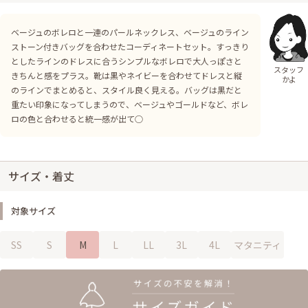
ベージュのボレロと一連のパールネックレス、ベージュのライン
ストーン付きバッグを合わせたコーディネートセット。すっきり
としたラインのドレスに合うシンプルなボレロで大人っぽさと
スタッフ
きちんと感をプラス。靴は黒やネイビーを合わせてドレスと縦
かよ
のラインでまとめると、スタイル良く見える。バッグは黒だと
重たい印象になってしまうので、ベージュやゴールドなど、ボレ
ロの色と合わせると統一感が出て○
サイズ・着丈
対象サイズ
SS
S
M
L
LL
3L
4L
マタニティ