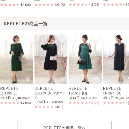
4.4
(28)
4.6
(40)
4.5
(26)
4.5
REPLETEの商品一覧
REPLETE
REPLETE
REPLETE
REPLETE
11-1196［L］
11-1209［M,マタニテ
11-1006［M］
11-0974［M］
ィ］
３泊４日
￥6,480
３泊４日
￥6,480
３泊４日
￥6,480
(税込)
(税込)
(税
３泊４日
￥6,480
4.7
(65)
4.6
(25)
4.6
(税込)
5.0
(9)
REPLETEの商品一覧へ