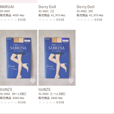
MARUAI
Dorry Doll
Dorry Doll
レンタル/購入した商品
93-0007
92-0001［S］
92-0002［M］
販売商品
￥693
販売商品
￥2,970
販売商品
￥2,970
(税込)
(税込)
(税込)
ベージュのシンプルボレロ
ホワイトパールのスタンダ
0.0
(0)
0.0
(0)
0.0
(0)
21-0283
ードネックレス
32-0032
GUNZE
GUNZE
91-0002［M〜L対応］
91-0003［L〜LL対応］
販売商品
￥660
販売商品
￥660
(税込)
(税込)
0.0
(0)
0.0
(0)