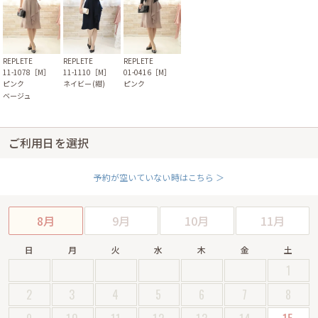
REPLETE
REPLETE
REPLETE
11-1078［M］
11-1110［M］
01-0416［M］
ピンク
ネイビー(紺)
ピンク
ベージュ
ご利用日を選択
予約が空いていない時はこちら ＞
8月
9月
10月
11月
日
月
火
水
木
金
土
1
2
3
4
5
6
7
8