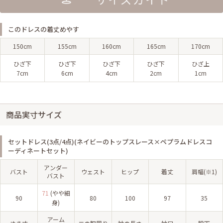
このドレスの着丈めやす
150cm
155cm
160cm
165cm
170cm
ひざ下
ひざ下
ひざ下
ひざ下
ひざ上
7cm
6cm
4cm
2cm
1cm
商品実寸サイズ
セットドレス(3点/4点)(ネイビーのトップスレース×ペプラムドレスコ
ーディネートセット)
アンダー
バスト
ウェスト
ヒップ
着丈
肩幅(※1)
バスト
71
(やや細
90
80
100
97
35
身)
アーム