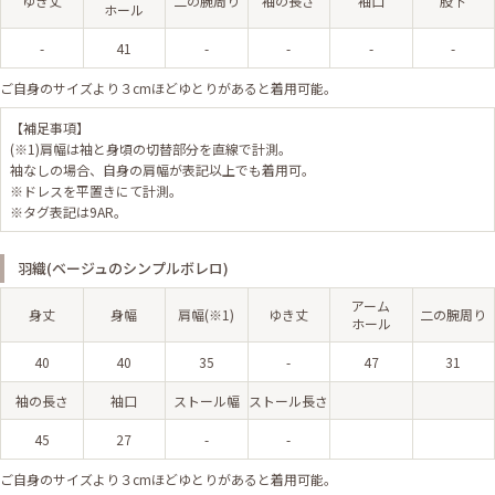
ゆき丈
二の腕周り
袖の長さ
袖口
股下
ホール
-
41
-
-
-
-
ご自身のサイズより３cmほどゆとりがあると着用可能。
【補足事項】
(※1)肩幅は袖と身頃の切替部分を直線で計測。
袖なしの場合、自身の肩幅が表記以上でも着用可。
※ドレスを平置きにて計測。
※タグ表記は9AR。
羽織(ベージュのシンプルボレロ)
アーム
身丈
身幅
肩幅(※1)
ゆき丈
二の腕周り
ホール
40
40
35
-
47
31
袖の長さ
袖口
ストール幅
ストール長さ
45
27
-
-
ご自身のサイズより３cmほどゆとりがあると着用可能。