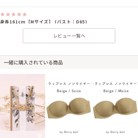
身長161cm【Mサイズ】 (バスト：D65)
40代前半
2022/12/25
結婚式 (友人として)
レビュー一覧へ
サイズはぴったりで、丈はひざ丈でした。
レンタル/購入した商品
ベージュのシンプルボレロ
ホワイトパールのスタンダ
一緒に購入されている商品
21-0283
ードネックレス
32-0032
身長162cm【Sサイズ(Mサイズよりの)】 (バスト：F65)
40代前半
2022/11/06
結婚式 (友人として)
サイズはぴったりで、丈はひざ丈でした。 自分のセレクトの問題ですが、
実物はけっこう地味なのとボレロとの相性がそこまで良くなく、結局ドレ
スは手持ちのものにしました。 サービスには大変満足しています。 とても
綺麗なお品と手書きメッセージありがとうございます。 また利用させて下
さい。