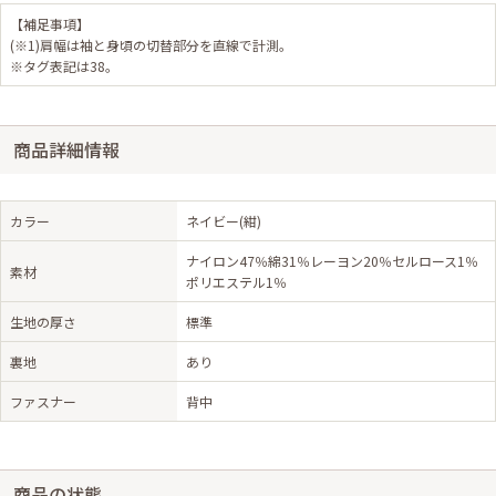
【補足事項】
(※1)肩幅は袖と身頃の切替部分を直線で計測。
※タグ表記は38。
商品詳細情報
カラー
ネイビー(紺)
ナイロン47％綿31％レーヨン20％セルロース1％
素材
ポリエステル1％
生地の厚さ
標準
裏地
あり
ファスナー
背中
商品の状態